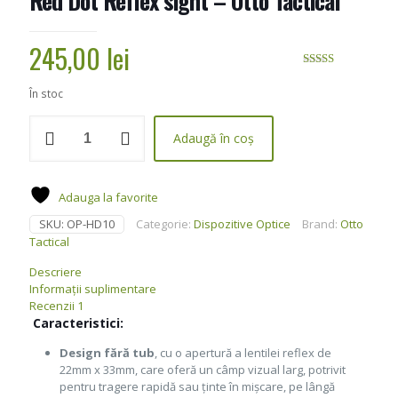
Red Dot Reflex sight – Otto Tactical
245,00
lei
Evaluat la
5.00
din 5
În stoc
pe baza unei
singure
evaluări
Cantitate
Adaugă în coș
Red
Dot
Reflex
sight
Adauga la favorite
-
SKU:
OP-HD10
Categorie:
Dispozitive Optice
Brand:
Otto
Otto
Tactical
Tactical
Descriere
Informații suplimentare
Recenzii
1
Caracteristici:
Design fără tub
, cu o apertură a lentilei reflex de
22mm x 33mm, care oferă un câmp vizual larg, potrivit
pentru tragere rapidă sau ținte în mișcare, pe lângă