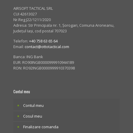
AIRSOFT TACTICAL SRL
CUI 42613027
Nr.Reg J22/1211/2020
Adresa:
Str Principala nr. 1
, Șorogari, Comuna Aroneanu,
Județul Iași, cod postal 707023
Telefon:
+40 758 63 65 64
Email:
contact@ottotactical.com
Banca: ING Bank
EUR: RO90INGB0000999910944189
RON: RO92INGB0000999910370398
Contul meu
Contul meu
Cosul meu
Finalizare comanda