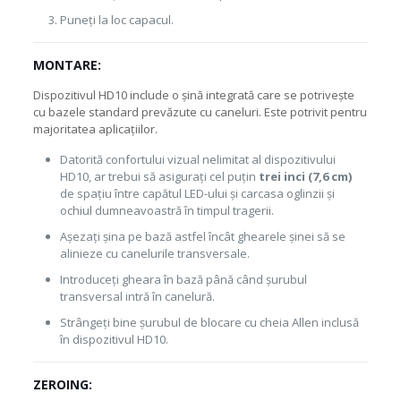
Puneți la loc capacul.
MONTARE:
Dispozitivul HD10 include o șină integrată care se potrivește
cu bazele standard prevăzute cu caneluri. Este potrivit pentru
majoritatea aplicațiilor.
Datorită confortului vizual nelimitat al dispozitivului
HD10, ar trebui să asigurați cel puțin
trei inci (7,6 cm)
de spațiu între capătul LED-ului și carcasa oglinzii și
ochiul dumneavoastră în timpul tragerii.
Așezați șina pe bază astfel încât ghearele șinei să se
alinieze cu canelurile transversale.
Introduceți gheara în bază până când șurubul
transversal intră în canelură.
Strângeți bine șurubul de blocare cu cheia Allen inclusă
în dispozitivul HD10.
ZEROING: