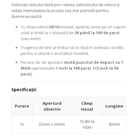
Selectați reticulul dorit prin rotirea selectorului de reticul și
setați intensitatea la poziția cea mai potrivită pentru
dumneavoastră.
Cu dispozitivul
HD10
montat, sprijiniți arma pe un suport
solid și țintiți la o distanță de
30 până la 100 de yarzi
(sau metri).
Tragerea de test ar trebui să se facă în aceleași condiții
pentru a obține o acuratețe maximă.
Fiecare clic de ajustare
mută punctul de impact cu 1
MOA
(aproximativ
1 inch la 100 yarzi
,
1/2 inch la 50
yarzi
).
Specificații:
Apertură
Câmp
Putere
Lungime
obiectiv
vizual
15,8m la
1x
22mm x 33mm
82mm
100m