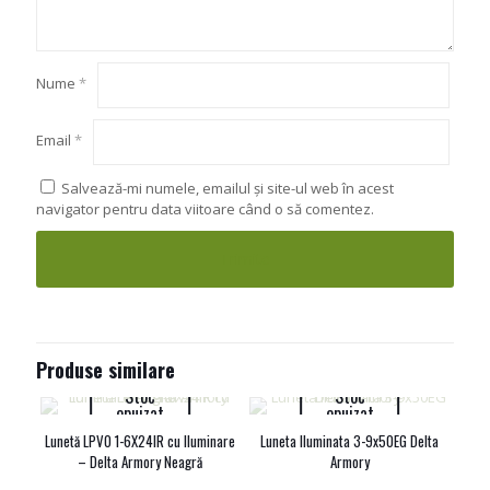
Nume
*
Email
*
Salvează-mi numele, emailul și site-ul web în acest
navigator pentru data viitoare când o să comentez.
Produse similare
Stoc
Stoc
epuizat
epuizat
Lunetă LPVO 1-6X24IR cu Iluminare
Luneta Iluminata 3-9x50EG Delta
– Delta Armory Neagră
Armory