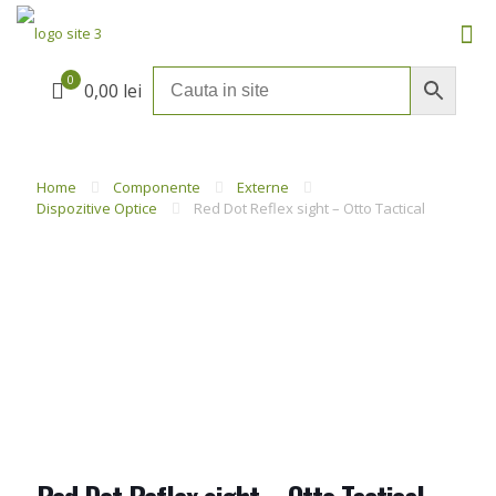
0
0,00 lei
Home
Componente
Externe
Dispozitive Optice
Red Dot Reflex sight – Otto Tactical