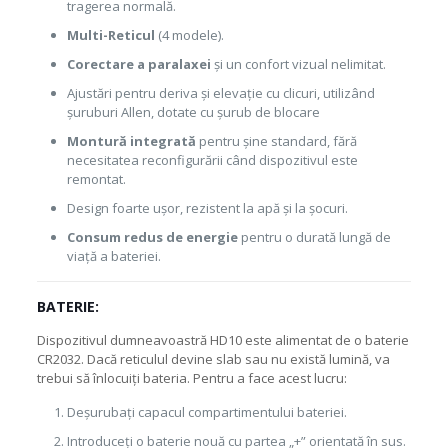
tragerea normală.
Multi-Reticul
(4 modele).
Corectare a paralaxei
și un confort vizual nelimitat.
Ajustări pentru deriva și elevație cu clicuri, utilizând
șuruburi Allen, dotate cu șurub de blocare
Montură integrată
pentru șine standard, fără
necesitatea reconfigurării când dispozitivul este
remontat.
Design foarte ușor, rezistent la apă și la șocuri.
Consum redus de energie
pentru o durată lungă de
viață a bateriei.
BATERIE:
Dispozitivul dumneavoastră HD10 este alimentat de o baterie
CR2032. Dacă reticulul devine slab sau nu există lumină, va
trebui să înlocuiți bateria. Pentru a face acest lucru:
Deșurubați capacul compartimentului bateriei.
Introduceți o baterie nouă cu partea „+” orientată în sus.