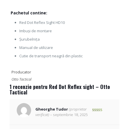
Pachetul contine:
Red Dot Reflex Sight HD10
Imbuși de montare
Șurubelnița
Manual de utilizare
Cutie de transport neagră din plastic
Producator
Otto Tactical
1 recenzie pentru
Red Dot Reflex sight – Otto
Tactical
Gheorghe Tudor
(proprietar
verificat)
–
septembrie 18, 2025
Evaluat la
5
din 5