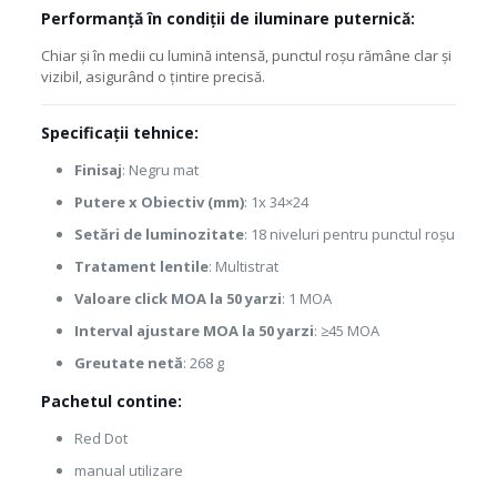
Performanță în condiții de iluminare puternică:
Chiar și în medii cu lumină intensă, punctul roșu rămâne clar și
vizibil, asigurând o țintire precisă.
Specificații tehnice:
Finisaj
: Negru mat
Putere x Obiectiv (mm)
: 1x 34×24
Setări de luminozitate
: 18 niveluri pentru punctul roșu
Tratament lentile
: Multistrat
Valoare click MOA la 50 yarzi
: 1 MOA
Interval ajustare MOA la 50 yarzi
: ≥45 MOA
Greutate netă
: 268 g
Pachetul contine:
Red Dot
manual utilizare