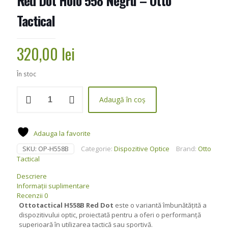
Red Dot Holo 558 Negru – Otto
Tactical
320,00
lei
În stoc
Cantitate
Adaugă în coș
Red
Dot
Holo
558
Adauga la favorite
Negru
SKU:
OP-H558B
Categorie:
Dispozitive Optice
Brand:
Otto
-
Otto
Tactical
Tactical
Descriere
Informații suplimentare
Recenzii
0
Ottotactical H558B Red Dot
este o variantă îmbunătățită a
dispozitivului optic, proiectată pentru a oferi o performanță
superioară în utilizarea tactică sau sportivă.