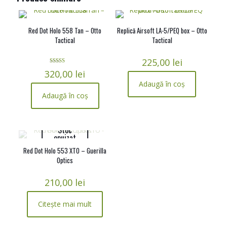
Red Dot Holo 558 Tan – Otto
Replică Airsoft LA-5/PEQ box – Otto
Tactical
Tactical
225,00
lei
Evaluat la
320,00
lei
5.00
din 5
Adaugă în coș
Adaugă în coș
Stoc
epuizat
Red Dot Holo 553 XTO – Guerilla
Optics
210,00
lei
Citește mai mult