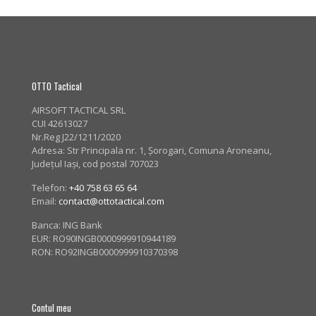
OTTO Tactical
AIRSOFT TACTICAL SRL
CUI 42613027
Nr.Reg J22/1211/2020
Adresa:
Str Principala nr. 1
, Șorogari, Comuna Aroneanu,
Județul Iași, cod postal 707023
Telefon:
+40 758 63 65 64
Email:
contact@ottotactical.com
Banca: ING Bank
EUR: RO90INGB0000999910944189
RON: RO92INGB0000999910370398
Contul meu