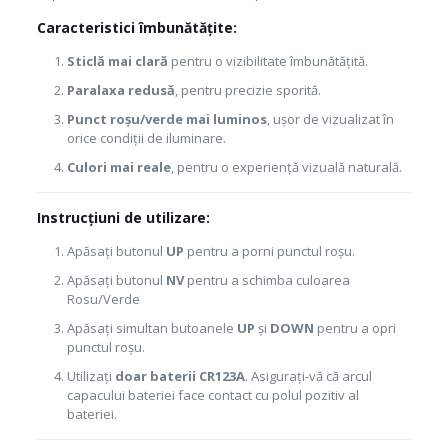
Caracteristici îmbunătățite:
Sticlă mai clară
pentru o vizibilitate îmbunătățită.
Paralaxa redusă
, pentru precizie sporită.
Punct roșu/verde mai luminos
, ușor de vizualizat în
orice condiții de iluminare.
Culori mai reale
, pentru o experiență vizuală naturală.
Instrucțiuni de utilizare:
Apăsați butonul
UP
pentru a porni punctul roșu.
Apăsați butonul
NV
pentru a schimba culoarea
Rosu/Verde
Apăsați simultan butoanele
UP
și
DOWN
pentru a opri
punctul roșu.
Utilizați
doar baterii CR123A
. Asigurați-vă că arcul
capacului bateriei face contact cu polul pozitiv al
bateriei.