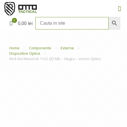
0
0,00 lei
Home
Componente
Externe
Dispozitive Optice
Red dot Maverick 1×22 QD MIL – Negru – Vector Optics