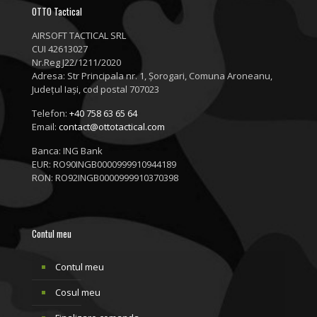
OTTO Tactical
AIRSOFT TACTICAL SRL
CUI 42613027
Nr.Reg J22/1211/2020
Adresa:
Str Principala nr. 1
, Șorogari, Comuna Aroneanu,
Județul Iași, cod postal 707023
Telefon:
+40 758 63 65 64
Email:
contact@ottotactical.com
Banca: ING Bank
EUR: RO90INGB0000999910944189
RON: RO92INGB0000999910370398
Contul meu
Contul meu
Cosul meu