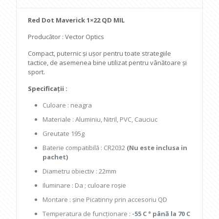
Red Dot Maverick 1×22 QD MIL
Producător : Vector Optics
Compact, puternic și ușor pentru toate strategiile
tactice, de asemenea bine utilizat pentru vânătoare și
sport.
Specificații :
Culoare : neagra
Materiale : Aluminiu, Nitril, PVC, Cauciuc
Greutate 195g
Baterie compatibilă : CR2032
(Nu este inclusa in
pachet)
Diametru obiectiv : 22mm
Iluminare : Da ; culoare roșie
Montare : șine Picatinny prin accesoriu QD
Temperatura de funcționare :
-55 C ° până la 70 C