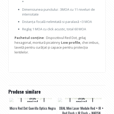
°
Dimensiunea punctului : 3MOA cu 11 niveluri de
intensitate
Distanța focală nelimitată si paralaxă <3 MOA
Reglaj 1 MOA cu click acustic, total 60 MOA
Pachetul conține
: Dispozitivul Red Dot, grilaj
hexagonal, montură picatinny
Low profile,
chei imbus,
lavetă pentru curățat și capace pentru protecția
lentilelor.
Produse similare
Stoc
Stoc
epuizat
epuizat
Micro Red Dot Guerilla Optics Negru
DBAL Mini Laser Module Red + IR +
Red Flash + IR Flash – WADSN