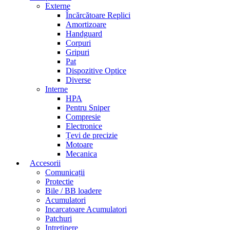
Externe
Încărcătoare Replici
Amortizoare
Handguard
Corpuri
Gripuri
Pat
Dispozitive Optice
Diverse
Interne
HPA
Pentru Sniper
Compresie
Electronice
Țevi de precizie
Motoare
Mecanica
Accesorii
Comunicații
Protectie
Bile / BB loadere
Acumulatori
Incarcatoare Acumulatori
Patchuri
Intretinere