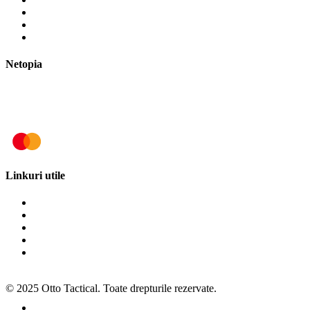
Cum plătesc?
Termene și modalități de livrare
Politica de retur
Netopia
Linkuri utile
Termeni și condiții
Politica de cookies
Politica de confidențialitate
ANPC
SOL
© 2025 Otto Tactical. Toate drepturile rezervate.