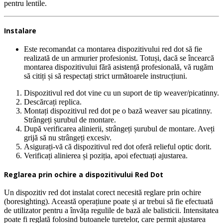
pentru lentile.
Instalare
Este recomandat ca montarea dispozitivului red dot să fie
realizată de un armurier profesionist. Totuși, dacă se încearcă
montarea dispozitivului fără asistență profesională, vă rugăm
să citiți și să respectați strict următoarele instrucțiuni.
Dispozitivul red dot vine cu un suport de tip weaver/picatinny.
Descărcați replica.
Montați dispozitivul red dot pe o bază weaver sau picatinny.
Strângeți șurubul de montare.
După verificarea alinierii, strângeți șurubul de montare. Aveți
grijă să nu strângeți excesiv.
Asigurați-vă că dispozitivul red dot oferă relieful optic dorit.
Verificați alinierea și poziția, apoi efectuați ajustarea.
Reglarea prin ochire a dispozitivului Red Dot
Un dispozitiv red dot instalat corect necesită reglare prin ochire
(boresighting). Această operațiune poate și ar trebui să fie efectuată
de utilizator pentru a învăța regulile de bază ale balisticii. Intensitatea
poate fi reglată folosind butoanele turetelor, care permit ajustarea