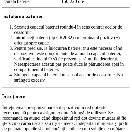
Durată baterie
150-220 ore
Instalarea bateriei
Scoateți capacul bateriei rotindu-l în sens contrar acelor de
ceasornic.
Introduceți bateria (tip CR2032) cu terminalul pozitiv (+)
orientat spre capac.
Pentru precizie, la înlocuirea bateriei (nu este necesar când
dispozitivul este nou), înainte de a monta capacul bateriei,
verificați ca inelul O să fie prezent și să nu fie deteriorat.
Nerespectarea acestui pas poate duce la pătrunderea apei în
compartimentul bateriei.
Strângeți capacul bateriei în sensul acelor de ceasornic. Nu
strângeți excesiv.
Întreținere
Întreținerea corespunzătoare a dispozitivului red dot este
recomandată pentru a asigura o durată lungă de utilizare. Se
recomandă ca atunci când dispozitivul red dot devine murdar să fie
șters cu o cârpă uscată sau ușor umedă. Îndepărtați murdăria și praful
de pe toate opticile și apoi curățați lentilele cu o soluție de curățare