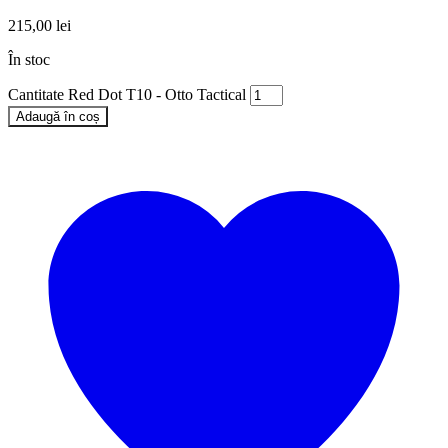
215,00
lei
În stoc
Cantitate Red Dot T10 - Otto Tactical
Adaugă în coș