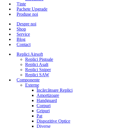
Ținte
Pachete Upgrade
Produse noi
Despre noi
Shop
Service
Blog
Contact
Replici Airsoft
Replici Pistoale
Replici Asalt
Replici Sniper
Replici SAW
Componente
Externe
Încărcătoare Replici
Amortizoare
Handguard
Corpuri
Gripuri
Pat
Dispozitive Optice
Diverse