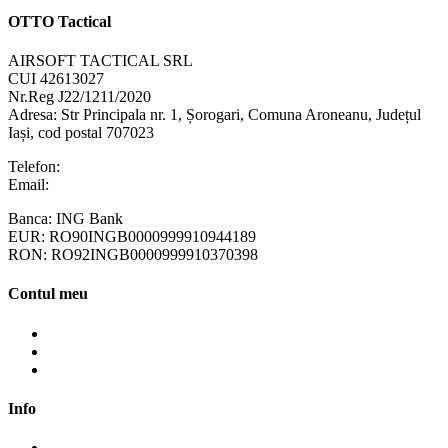
OTTO Tactical
AIRSOFT TACTICAL SRL
CUI 42613027
Nr.Reg J22/1211/2020
Adresa:
Str Principala nr. 1
, Șorogari, Comuna Aroneanu, Județul
Iași, cod postal 707023
Telefon:
+40 758 63 65 64
Email:
contact@ottotactical.com
Banca: ING Bank
EUR: RO90INGB0000999910944189
RON: RO92INGB0000999910370398
Contul meu
Contul meu
Cosul meu
Finalizare comanda
Info
Cum cumpăr?