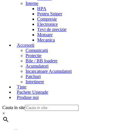
Interne
HPA
Pentru Sniper
Compresie
Electronice
Țevi de precizie
Motoare
Mecanica
Accesorii
Comunicații
Protectie
Bile / BB loadere
Acumulatori
Incarcatoare Acumulatori
Patchuri
Intretinere
Ținte
Pachete Upgrade
Produse noi
Cauta in site
×