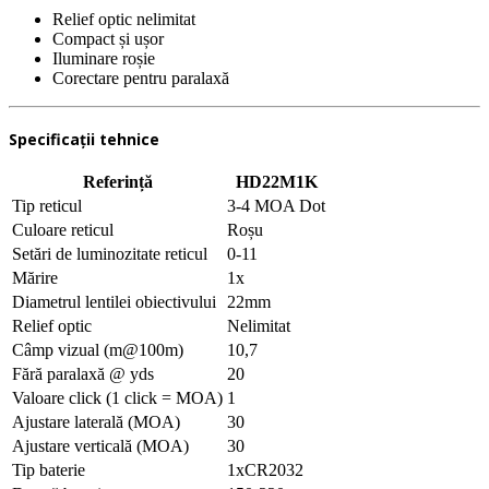
Relief optic nelimitat
Compact și ușor
Iluminare roșie
Corectare pentru paralaxă
Specificații tehnice
Referință
HD22M1K
Tip reticul
3-4 MOA Dot
Culoare reticul
Roșu
Setări de luminozitate reticul
0-11
Mărire
1x
Diametrul lentilei obiectivului
22mm
Relief optic
Nelimitat
Câmp vizual (m@100m)
10,7
Fără paralaxă @ yds
20
Valoare click (1 click = MOA)
1
Ajustare laterală (MOA)
30
Ajustare verticală (MOA)
30
Tip baterie
1xCR2032