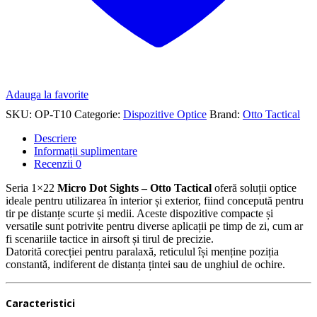
Adauga la favorite
SKU:
OP-T10
Categorie:
Dispozitive Optice
Brand:
Otto Tactical
Descriere
Informații suplimentare
Recenzii
0
Seria 1×22
Micro Dot Sights – Otto Tactical
oferă soluții optice
ideale pentru utilizarea în interior și exterior, fiind concepută pentru
tir pe distanțe scurte și medii. Aceste dispozitive compacte și
versatile sunt potrivite pentru diverse aplicații pe timp de zi, cum ar
fi scenariile tactice in airsoft și tirul de precizie.
Datorită corecției pentru paralaxă, reticulul își menține poziția
constantă, indiferent de distanța țintei sau de unghiul de ochire.
Caracteristici