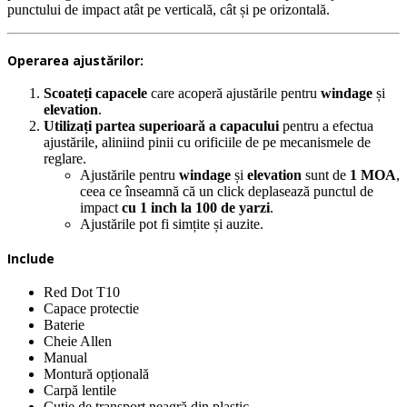
punctului de impact atât pe verticală, cât și pe orizontală.
Operarea ajustărilor:
Scoateți capacele
care acoperă ajustările pentru
windage
și
elevation
.
Utilizați partea superioară a capacului
pentru a efectua
ajustările, aliniind pinii cu orificiile de pe mecanismele de
reglare.
Ajustările pentru
windage
și
elevation
sunt de
1 MOA
,
ceea ce înseamnă că un click deplasează punctul de
impact
cu 1 inch la 100 de yarzi
.
Ajustările pot fi simțite și auzite.
Include
Red Dot T10
Capace protectie
Baterie
Cheie Allen
Manual
Montură opțională
Carpă lentile
Cutie de transport neagră din plastic