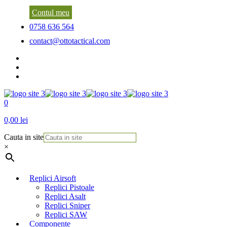
Contul meu
0758 636 564
contact@ottotactical.com
0
0,00 lei
Cauta in site
×
Replici Airsoft
Replici Pistoale
Replici Asalt
Replici Sniper
Replici SAW
Componente