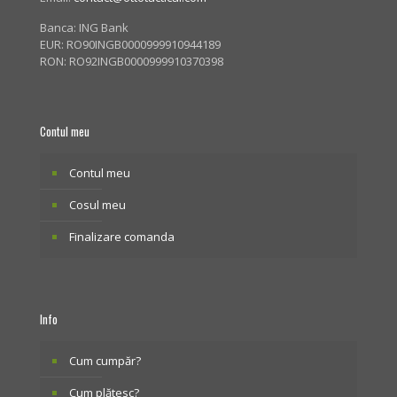
Banca: ING Bank
EUR: RO90INGB0000999910944189
RON: RO92INGB0000999910370398
Contul meu
Contul meu
Cosul meu
Finalizare comanda
Info
Cum cumpăr?
Cum plătesc?