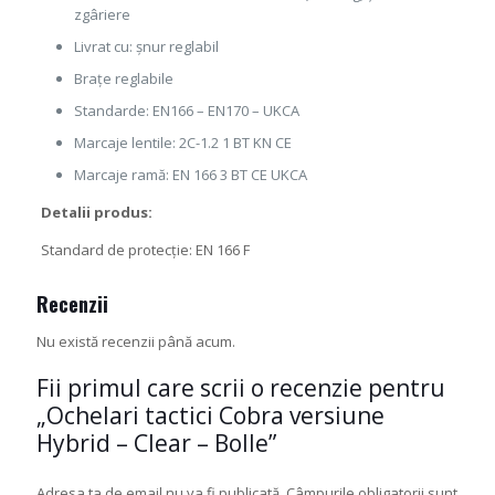
zgâriere
Livrat cu: șnur reglabil
Brațe reglabile
Standarde: EN166 – EN170 – UKCA
Marcaje lentile: 2C-1.2 1 BT KN CE
Marcaje ramă: EN 166 3 BT CE UKCA
Detalii produs:
Standard de protecție: EN 166 F
Recenzii
Nu există recenzii până acum.
Fii primul care scrii o recenzie pentru
„Ochelari tactici Cobra versiune
Hybrid – Clear – Bolle”
Adresa ta de email nu va fi publicată.
Câmpurile obligatorii sunt