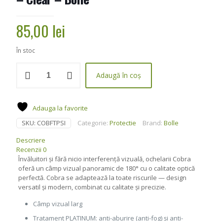
85,00
lei
În stoc
Cantitate
Adaugă în coș
Ochelari
tactici
Cobra
versiune
Adauga la favorite
Hybrid
SKU:
COBFTPSI
Categorie:
Protectie
Brand:
Bolle
-
Clear
Descriere
-
Recenzii
0
Bolle
Învăluitori și fără nicio interferență vizuală, ochelarii Cobra
oferă un câmp vizual panoramic de 180° cu o calitate optică
perfectă. Cobra se adaptează la toate riscurile — design
versatil și modern, combinat cu calitate și precizie.
Câmp vizual larg
Tratament PLATINUM: anti-aburire (anti-fog) și anti-