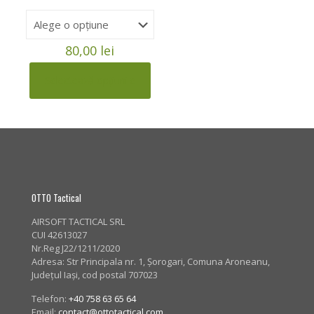
80,00
lei
Selectează opțiunile
Acest
produs
are
mai
multe
variații.
Opțiunile
pot
fi
OTTO Tactical
alese
în
AIRSOFT TACTICAL SRL
pagina
CUI 42613027
produsului.
Nr.Reg J22/1211/2020
Adresa:
Str Principala nr. 1
, Șorogari, Comuna Aroneanu,
Județul Iași, cod postal 707023
Telefon:
+40 758 63 65 64
Email:
contact@ottotactical.com