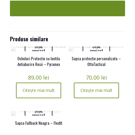
Produse similare
Stoc
Stoc
epuizat
epuizat
Ochelari Protectie cu lentila
Sapca protectie personalizata –
Antiaburire Rosii – Pyramex
OttoTactical
89,00
lei
70,00
lei
Citește mai mult
Citește mai mult
Stoc
epuizat
Sapca Fullback Neagra – Flexfit