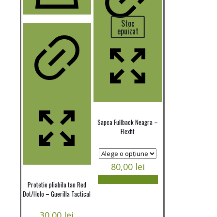
Stoc
epuizat
Sapca Fullback Neagra –
Flexfit
80,00
lei
Selectează opțiunile
Acest
Protetie pliabila tan Red
produs
Dot/Holo – Guerilla Tactical
are
mai
30,00
lei