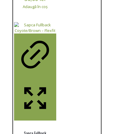
multe
Adaugă în coș
variații.
Opțiunile
pot
fi
alese
în
pagina
produsului.
Sapca Fullback