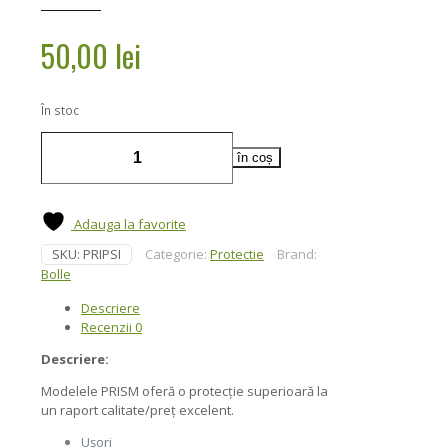
50,00
lei
În stoc
Cantitate
Adaugă în coș
Ochelari
de
protecție
PRISM
Adauga la favorite
2
SKU:
PRIPSI
Categorie:
Protectie
Brand:
din
policarbonat
Bolle
-
Descriere
Black
Recenzii
0
/
Clear
Descriere:
-
Bolle
Modelele PRISM oferă o protecție superioară la
un raport calitate/preț excelent.
Ușori