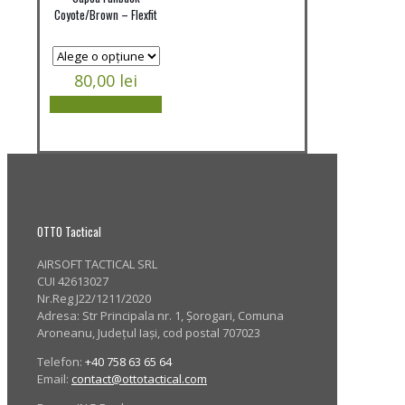
Coyote/Brown – Flexfit
80,00
lei
Selectează opțiunile
Acest
produs
are
mai
multe
variații.
Opțiunile
OTTO Tactical
pot
fi
AIRSOFT TACTICAL SRL
alese
CUI 42613027
în
Nr.Reg J22/1211/2020
pagina
Adresa:
Str Principala nr. 1
, Șorogari, Comuna
produsului.
Aroneanu, Județul Iași, cod postal 707023
Telefon:
+40 758 63 65 64
Email:
contact@ottotactical.com