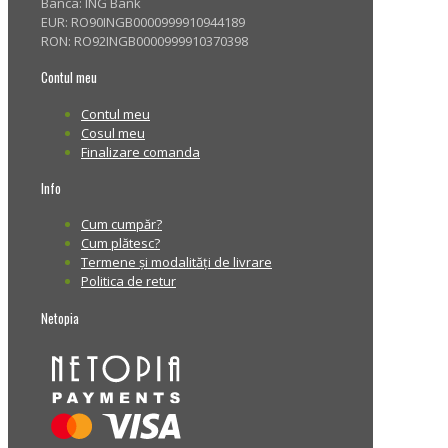
Banca: ING Bank
EUR: RO90INGB0000999910944189
RON: RO92INGB0000999910370398
Contul meu
Contul meu
Cosul meu
Finalizare comanda
Info
Cum cumpăr?
Cum plătesc?
Termene și modalități de livrare
Politica de retur
Netopia