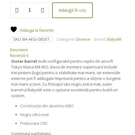
Cantitate
Adaugă în coș
Kit
țeavă
externă
multiplă
Adauga la favorite
pentru
SKU:
BA-AEG-OBSET
Categorie:
Diverse
Brand:
BalystiK
M4
AEG
Descriere
-
Recenzii
0
Balystik
Outer barrel
multi-configurabil pentru replici de airsoft
Tokyo Marui M4 AEG. Baza de montare superioară include
trei pinteni (lugs) pentru o stabilitate mai mare, iar extensiile
externe pot fi adăugate împreună pentru a obține o lungime
mai mare a țevii. Cu finisajul său negru extra-mat, outer
barrel-ul BalystiK este o opțiune excelentă pentru build-uri
custom.
Construcție din aluminiu 6061
Negru ultra-mat
Prelucrare CNC
Conținutul pachetului: