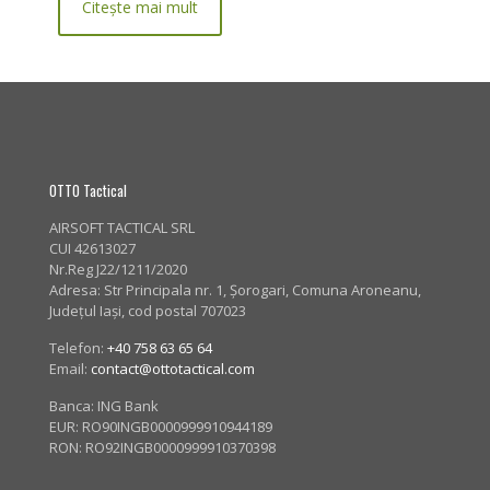
Citește mai mult
OTTO Tactical
AIRSOFT TACTICAL SRL
CUI 42613027
Nr.Reg J22/1211/2020
Adresa:
Str Principala nr. 1
, Șorogari, Comuna Aroneanu,
Județul Iași, cod postal 707023
Telefon:
+40 758 63 65 64
Email:
contact@ottotactical.com
Banca: ING Bank
EUR: RO90INGB0000999910944189
RON: RO92INGB0000999910370398