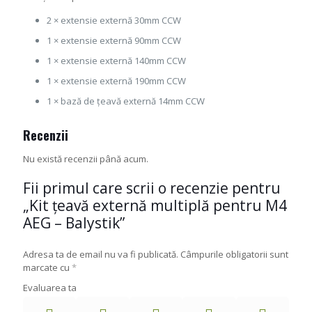
2 × extensie externă 30mm CCW
1 × extensie externă 90mm CCW
1 × extensie externă 140mm CCW
1 × extensie externă 190mm CCW
1 × bază de țeavă externă 14mm CCW
Recenzii
Nu există recenzii până acum.
Fii primul care scrii o recenzie pentru
„Kit țeavă externă multiplă pentru M4
AEG – Balystik”
Adresa ta de email nu va fi publicată.
Câmpurile obligatorii sunt
marcate cu
*
Evaluarea ta