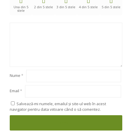
Una din 5
2 din 5 stele
3 din 5 stele
4 din 5 stele
5 din 5 stele
stele
Nume
*
Email
*
Salvează-mi numele, emailul și site-ul web în acest
navigator pentru data viitoare când o să comentez.