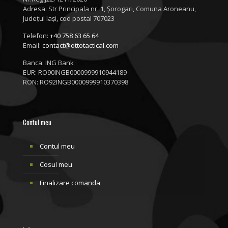
Adresa:
Str Principala nr. 1
, Șorogari, Comuna Aroneanu,
Județul Iași, cod postal 707023
Telefon:
+40 758 63 65 64
Email:
contact@ottotactical.com
Banca: ING Bank
EUR: RO90INGB0000999910944189
RON: RO92INGB0000999910370398
Contul meu
Contul meu
Cosul meu
Finalizare comanda