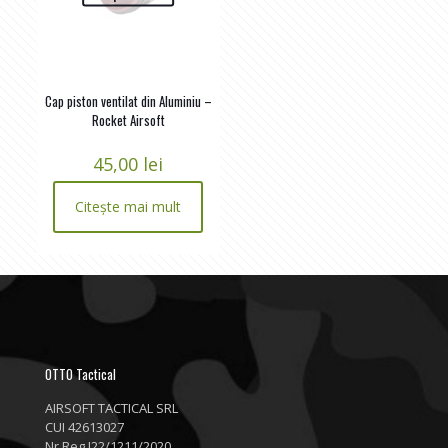
Cap piston ventilat din Aluminiu –
Rocket Airsoft
45,00
lei
Citește mai mult
OTTO Tactical
AIRSOFT TACTICAL SRL
CUI 42613027
Nr.Reg J22/1211/2020