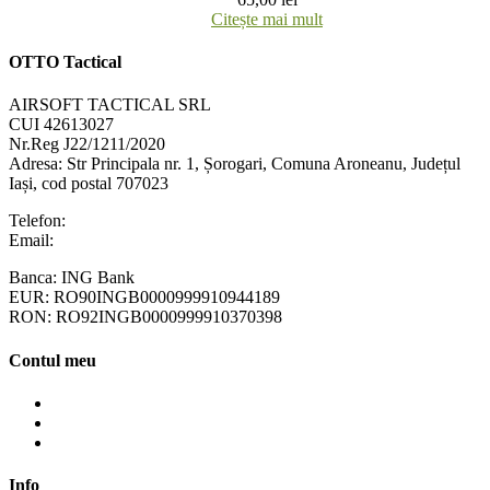
Citește mai mult
OTTO Tactical
AIRSOFT TACTICAL SRL
CUI 42613027
Nr.Reg J22/1211/2020
Adresa:
Str Principala nr. 1
, Șorogari, Comuna Aroneanu, Județul
Iași, cod postal 707023
Telefon:
+40 758 63 65 64
Email:
contact@ottotactical.com
Banca: ING Bank
EUR: RO90INGB0000999910944189
RON: RO92INGB0000999910370398
Contul meu
Contul meu
Cosul meu
Finalizare comanda
Info