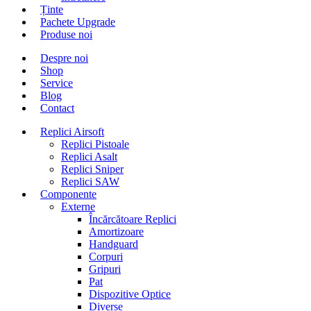
Ținte
Pachete Upgrade
Produse noi
Despre noi
Shop
Service
Blog
Contact
Replici Airsoft
Replici Pistoale
Replici Asalt
Replici Sniper
Replici SAW
Componente
Externe
Încărcătoare Replici
Amortizoare
Handguard
Corpuri
Gripuri
Pat
Dispozitive Optice
Diverse