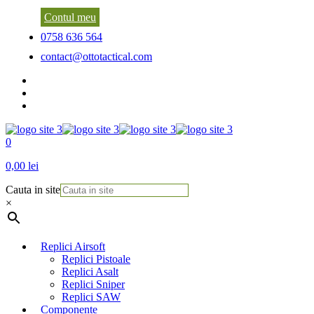
Contul meu
0758 636 564
contact@ottotactical.com
0
0,00 lei
Cauta in site
×
Replici Airsoft
Replici Pistoale
Replici Asalt
Replici Sniper
Replici SAW
Componente