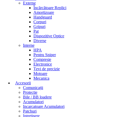
Externe
Încărcătoare Replici
Amortizoare
Handguard
Corpuri
Gripuri
Pat
Dispozitive Optice
Diverse
Interne
HPA
Pentru Sniper
Compresie
Electronice
Țevi de precizie
Motoare
Mecanica
Accesorii
Comunicații
Protectie
Bile / BB loadere
Acumulatori
Incarcatoare Acumulatori
Patchuri
Intretinere