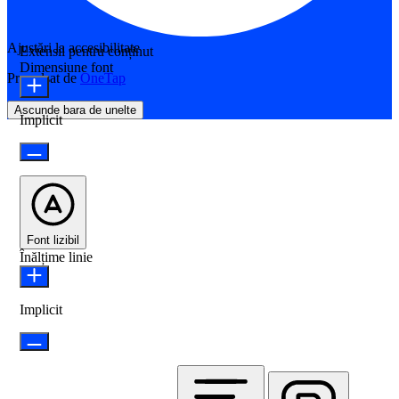
Ajustări la accesibilitate
Extensii pentru conținut
Dimensiune font
Propulsat de
OneTap
Ascunde bara de unelte
Implicit
Font lizibil
Înălțime linie
Implicit