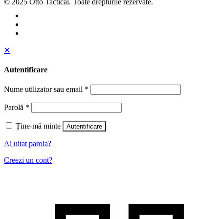
© 2025 Otto Tactical. Toate drepturile rezervate.
✕
Autentificare
Nume utilizator sau email
*
Parolă
*
Ține-mă minte
Autentificare
Ai uitat parola?
Creezi un cont?