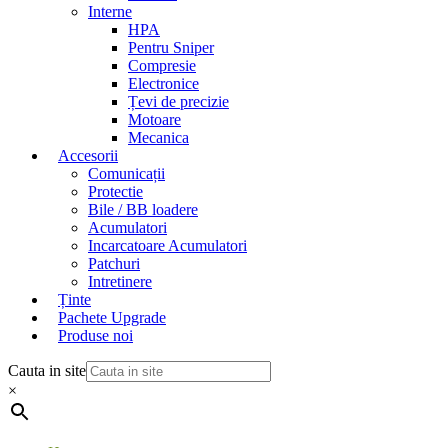
Interne
HPA
Pentru Sniper
Compresie
Electronice
Țevi de precizie
Motoare
Mecanica
Accesorii
Comunicații
Protectie
Bile / BB loadere
Acumulatori
Incarcatoare Acumulatori
Patchuri
Intretinere
Ținte
Pachete Upgrade
Produse noi
Cauta in site
×