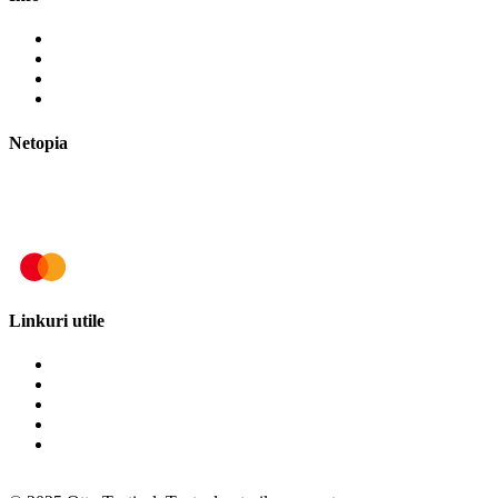
Cum cumpăr?
Cum plătesc?
Termene și modalități de livrare
Politica de retur
Netopia
Linkuri utile
Termeni și condiții
Politica de cookies
Politica de confidențialitate
ANPC
SOL