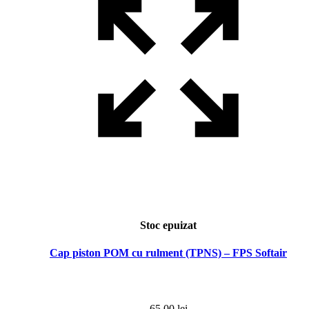
Stoc epuizat
Cap piston POM cu rulment (TPNS) – FPS Softair
65,00
lei