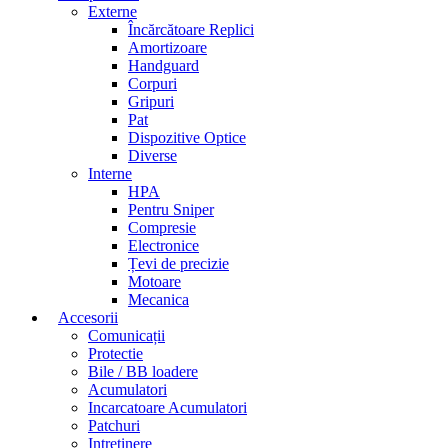
Externe
Încărcătoare Replici
Amortizoare
Handguard
Corpuri
Gripuri
Pat
Dispozitive Optice
Diverse
Interne
HPA
Pentru Sniper
Compresie
Electronice
Țevi de precizie
Motoare
Mecanica
Accesorii
Comunicații
Protectie
Bile / BB loadere
Acumulatori
Incarcatoare Acumulatori
Patchuri
Intretinere