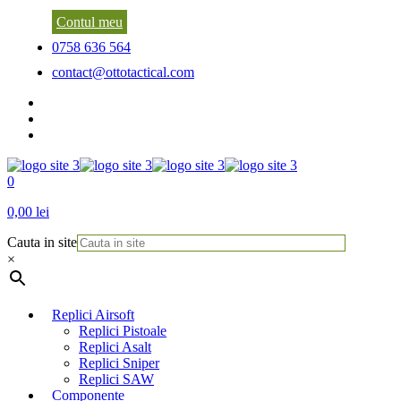
Contul meu
0758 636 564
contact@ottotactical.com
0
0,00 lei
Cauta in site
×
Replici Airsoft
Replici Pistoale
Replici Asalt
Replici Sniper
Replici SAW
Componente