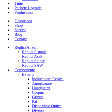
Ținte
Pachete Upgrade
Produse noi
Despre noi
Shop
Service
Blog
Contact
Replici Airsoft
Replici Pistoale
Replici Asalt
Replici Sniper
Replici SAW
Componente
Externe
Încărcătoare Replici
Amortizoare
Handguard
Corpuri
Gripuri
Pat
Dispozitive Optice
Diverse