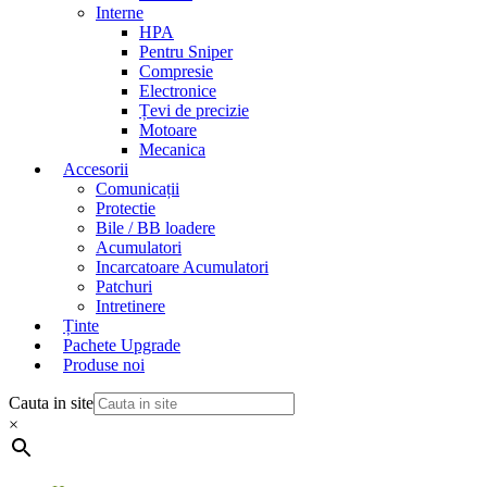
Interne
HPA
Pentru Sniper
Compresie
Electronice
Țevi de precizie
Motoare
Mecanica
Accesorii
Comunicații
Protectie
Bile / BB loadere
Acumulatori
Incarcatoare Acumulatori
Patchuri
Intretinere
Ținte
Pachete Upgrade
Produse noi
Cauta in site
×