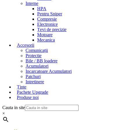
Interne
HPA
Pentru Sniper
Compresie
Electronice
Țevi de precizie
Motoare
Mecanica
Accesorii
Comunicații
Protectie
Bile / BB loadere
Acumulatori
Incarcatoare Acumulatori
Patchuri
Intretinere
Ținte
Pachete Upgrade
Produse noi
Cauta in site
×