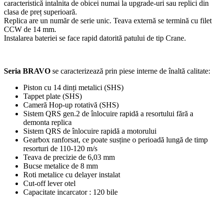
caracteristică intalnita de obicei numai la upgrade-uri sau replici din
clasa de preț superioară.
Replica are un număr de serie unic. Teava externă se termină cu filet
CCW de 14 mm.
Instalarea bateriei se face rapid datorită patului de tip Crane.
Seria
BRAVO
se caracterizează prin piese interne de înaltă calitate:
Piston cu 14 dinți metalici (SHS)
Tappet plate (SHS)
Cameră Hop-up rotativă (SHS)
Sistem QRS gen.2 de înlocuire rapidă a resortului fără a
demonta replica
Sistem QRS de înlocuire rapidă a motorului
Gearbox ranforsat, ce poate susține o perioadă lungă de timp
resorturi de 110-120 m/s
Teava de precizie de 6,03 mm
Bucse metalice de 8 mm
Roti metalice cu delayer instalat
Cut-off lever otel
Capacitate incarcator : 120 bile