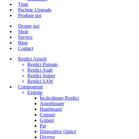
Ținte
Pachete Upgrade
Produse noi
Despre noi
Shop
Service
Blog
Contact
Replici Airsoft
Replici Pistoale
Replici Asalt
Replici Sniper
Replici SAW
Componente
Externe
Încărcătoare Replici
Amortizoare
Handguard
Corpuri
Gripuri
Pat
Dispozitive Optice
Diverse