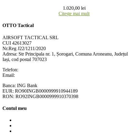
1.020,00
lei
Citește mai mult
OTTO Tactical
AIRSOFT TACTICAL SRL
CUI 42613027
Nr.Reg J22/1211/2020
Adresa:
Str Principala nr. 1
, Șorogari, Comuna Aroneanu, Județul
Iași, cod postal 707023
Telefon:
+40 758 63 65 64
Email:
contact@ottotactical.com
Banca: ING Bank
EUR: RO90INGB0000999910944189
RON: RO92INGB0000999910370398
Contul meu
Contul meu
Cosul meu
Finalizare comanda