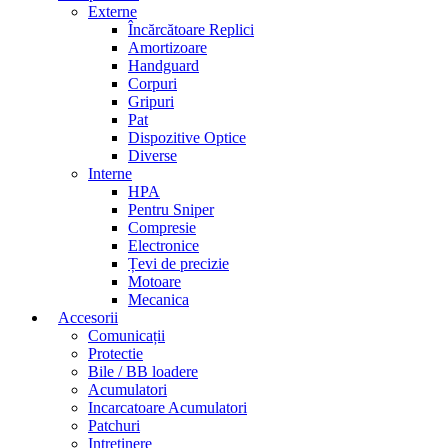
Externe
Încărcătoare Replici
Amortizoare
Handguard
Corpuri
Gripuri
Pat
Dispozitive Optice
Diverse
Interne
HPA
Pentru Sniper
Compresie
Electronice
Țevi de precizie
Motoare
Mecanica
Accesorii
Comunicații
Protectie
Bile / BB loadere
Acumulatori
Incarcatoare Acumulatori
Patchuri
Intretinere