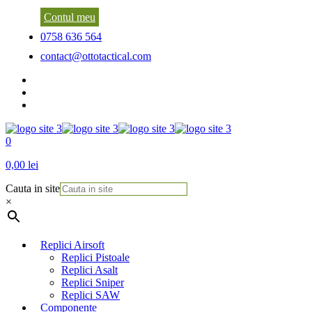
Contul meu
0758 636 564
contact@ottotactical.com
0
0,00 lei
Cauta in site
×
Replici Airsoft
Replici Pistoale
Replici Asalt
Replici Sniper
Replici SAW
Componente