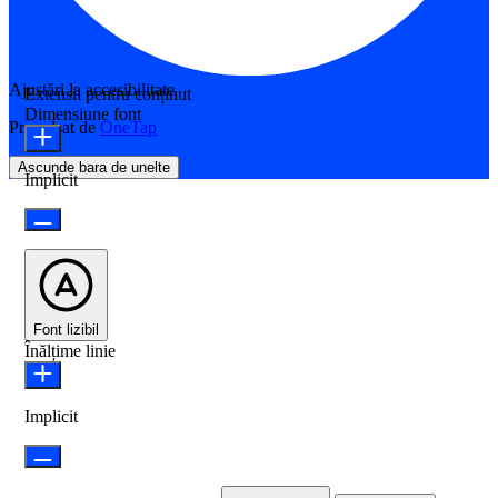
Ajustări la accesibilitate
Extensii pentru conținut
Dimensiune font
Propulsat de
OneTap
Ascunde bara de unelte
Implicit
Font lizibil
Înălțime linie
Implicit