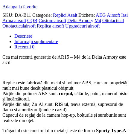
Adauga la favorite
SKU:
DA-B11
Categorie:
Replici Asalt
Etichete:
AEG
Airsoft Iasi
Arma airsoft
CQB
Custom airsoft
Delta Armory
M4
Ottotactical
Ottotacticalairsoft
Replica airsoft
Upgradeuri airsoft
Descriere
Informații suplimentare
Recenzii
0
Cea mai recentă generație de AR15 – M4 de la Delta Armory este
aici!
Replica este fabricată din metal și polimer ABS, care are proprietăți
mult mai bune decât plasticul obișnuit
Părțile din polimer ABS sunt:
corpul,
cătările, patul, manerul pistol
și încărcătorul.
Părțile din aliaj Zn-Al sunt:
RIS-ul
, teava externă, supresorul de
flama și amortizorul(unde e cazul).
Capacul de reglaj de la camera hop-up, bolțurile și șuruburile sunt
realizate din oțel.
Trăgaciul este construit din metal și este de forma
Sporty Type-A
–