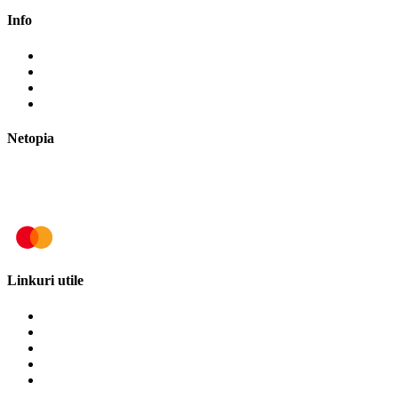
Info
Cum cumpăr?
Cum plătesc?
Termene și modalități de livrare
Politica de retur
Netopia
Linkuri utile
Termeni și condiții
Politica de cookies
Politica de confidențialitate
ANPC
SOL