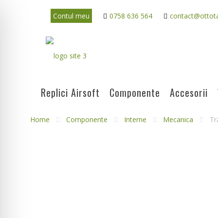
Contul meu
0758 636 564
contact@ottota
Replici Airsoft
Componente
Accesorii
Home
Componente
Interne
Mecanica
Tr