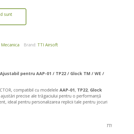
nd sunt
:
Mecanica
Brand:
TTI Airsoft
Ajustabil pentru AAP-01 / TP22 / Glock TM / WE /
VICTOR, compatibil cu modelele
AAP-01
,
TP22
,
Glock
 ajustări precise ale trăgaciului pentru o performanță
nt, ideal pentru personalizarea replicii tale pentru jocuri
TTI