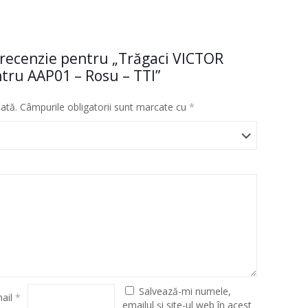
 o recenzie pentru „Trăgaci VICTOR
ntru AAP01 – Rosu – TTI”
cată.
Câmpurile obligatorii sunt marcate cu
*
Salvează-mi numele,
ail
*
emailul și site-ul web în acest