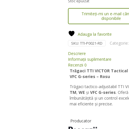
Stoc epuizat
Trimiteți-mi un e-mail câ
disponibile
Adauga la favorite
Categorie
SKU:
TTI-P0021-RD
Descriere
Informații suplimentare
Recenzii
0
Trăgaci TTI VICTOR Tactical 
VFC G-series – Rosu
Trăgaci tactico-adjustabil TTI 
TM
,
WE
și
VFC G-series
. Oferă
îmbunătățită și un control excele
mai eficiente și precise.
Producator