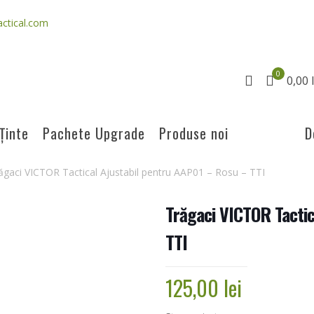
ctical.com
0
0,00 l
Ținte
Pachete Upgrade
Produse noi
D
ăgaci VICTOR Tactical Ajustabil pentru AAP01 – Rosu – TTI
Trăgaci VICTOR Tacti
TTI
125,00
lei