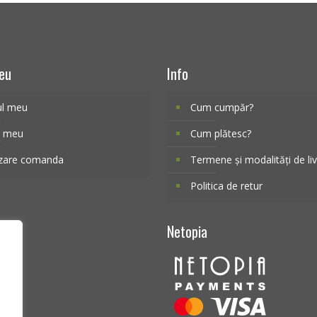
eu
Info
ul meu
Cum cumpăr?
l meu
Cum plătesc?
izare comanda
Termene și modalități de li
Politica de retur
Netopia