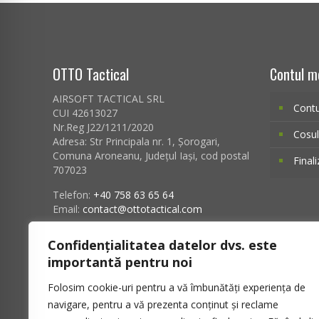
OTTO Tactical
Contul m
AIRSOFT TACTICAL SRL
Cont
CUI 42613027
Nr.Reg J22/1211/2020
Cosu
Adresa:
Str Principala nr. 1
, Șorogari,
Comuna Aroneanu, Județul Iași, cod postal
Final
707023
Telefon:
+40 758 63 65 64
Email:
contact@ottotactical.com
Banca: ING Bank
Confidențialitatea datelor dvs. este
EUR: RO90INGB0000999910944189
importantă pentru noi
RON: RO92INGB0000999910370398
Folosim cookie-uri pentru a vă îmbunătăți experiența de
navigare, pentru a vă prezenta conținut și reclame