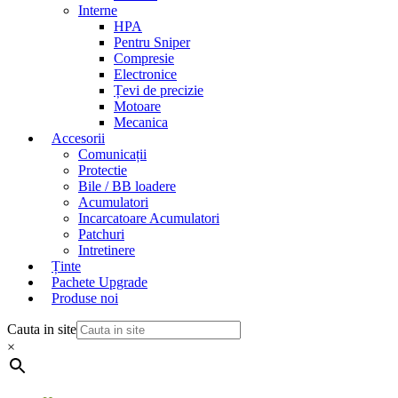
Interne
HPA
Pentru Sniper
Compresie
Electronice
Țevi de precizie
Motoare
Mecanica
Accesorii
Comunicații
Protectie
Bile / BB loadere
Acumulatori
Incarcatoare Acumulatori
Patchuri
Intretinere
Ținte
Pachete Upgrade
Produse noi
Cauta in site
×