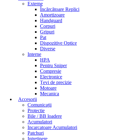
Externe
Încărcătoare Replici
Amortizoare
Handguard
Corpuri
Gripuri
Pat
Dispozitive Optice
Diverse
Interne
HPA
Pentru Sniper
Compresie
Electronice
Țevi de precizie
Motoare
Mecanica
Accesorii
Comunicații
Protectie
Bile / BB loadere
Acumulatori
Incarcatoare Acumulatori
Patchuri
Intretinere