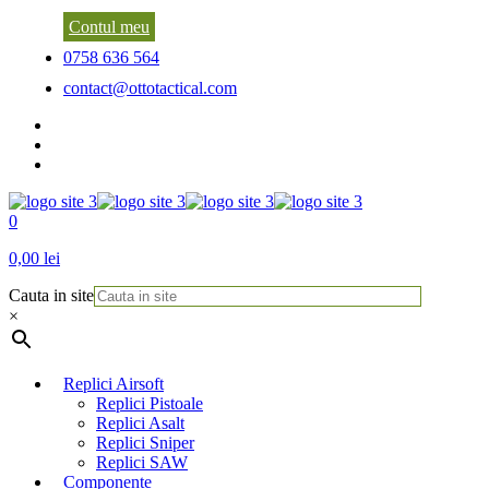
Contul meu
0758 636 564
contact@ottotactical.com
0
0,00 lei
Cauta in site
×
Replici Airsoft
Replici Pistoale
Replici Asalt
Replici Sniper
Replici SAW
Componente