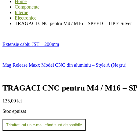
Home
Componente
Interne
Electronice
TRAGACI CNC pentru M4 / M16 – SPEED – TIP E Silver –
Extensie cablu JST – 200mm
Mag Release Maxx Model CNC din aluminiu – Style A (Negru)
TRAGACI CNC pentru M4 / M16 – SPE
135,00
lei
Stoc epuizat
Trimiteți-mi un e-mail când sunt disponibile