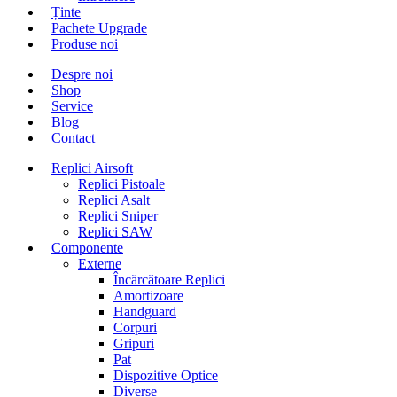
Ținte
Pachete Upgrade
Produse noi
Despre noi
Shop
Service
Blog
Contact
Replici Airsoft
Replici Pistoale
Replici Asalt
Replici Sniper
Replici SAW
Componente
Externe
Încărcătoare Replici
Amortizoare
Handguard
Corpuri
Gripuri
Pat
Dispozitive Optice
Diverse