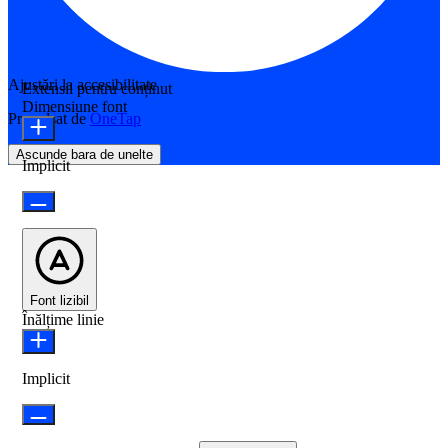
Ajustări la accesibilitate
Extensii pentru conținut
Dimensiune font
Propulsat de
OneTap
Ascunde bara de unelte
Implicit
Font lizibil
Înălțime linie
Implicit