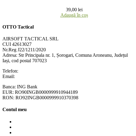
39,00
lei
Adaugă în coș
OTTO Tactical
AIRSOFT TACTICAL SRL
CUI 42613027
Nr.Reg J22/1211/2020
Adresa:
Str Principala nr. 1
, Șorogari, Comuna Aroneanu, Județul
Iași, cod postal 707023
Telefon:
+40 758 63 65 64
Email:
contact@ottotactical.com
Banca: ING Bank
EUR: RO90INGB0000999910944189
RON: RO92INGB0000999910370398
Contul meu
Contul meu
Cosul meu
Finalizare comanda