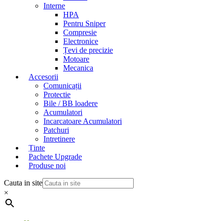
Interne
HPA
Pentru Sniper
Compresie
Electronice
Țevi de precizie
Motoare
Mecanica
Accesorii
Comunicații
Protectie
Bile / BB loadere
Acumulatori
Incarcatoare Acumulatori
Patchuri
Intretinere
Ținte
Pachete Upgrade
Produse noi
Cauta in site
×