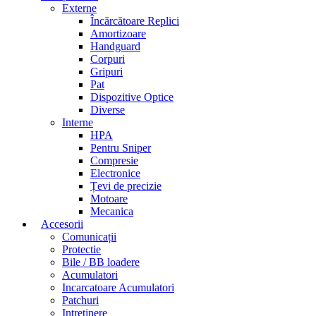
Externe
Încărcătoare Replici
Amortizoare
Handguard
Corpuri
Gripuri
Pat
Dispozitive Optice
Diverse
Interne
HPA
Pentru Sniper
Compresie
Electronice
Țevi de precizie
Motoare
Mecanica
Accesorii
Comunicații
Protectie
Bile / BB loadere
Acumulatori
Incarcatoare Acumulatori
Patchuri
Intretinere