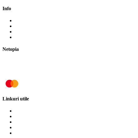
Info
Cum cumpăr?
Cum plătesc?
Termene și modalități de livrare
Politica de retur
Netopia
Linkuri utile
Termeni și condiții
Politica de cookies
Politica de confidențialitate
ANPC
SOL