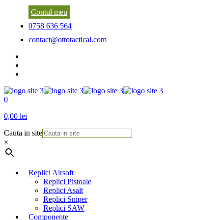
Contul meu
0758 636 564
contact@ottotactical.com
0
0,00 lei
Cauta in site
×
Replici Airsoft
Replici Pistoale
Replici Asalt
Replici Sniper
Replici SAW
Componente