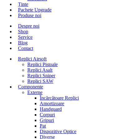
Ținte
Pachete Upgrade
Produse noi
Despre noi
Shop
Service
Blog
Contact
Replici Airsoft
Replici Pistoale
Replici Asalt
Replici Sniper
Replici SAW
Componente
Externe
Încărcătoare Replici
Amortizoare
Handguard
Corpuri
Gripuri
Pat
Dispozitive Optice
Diverse