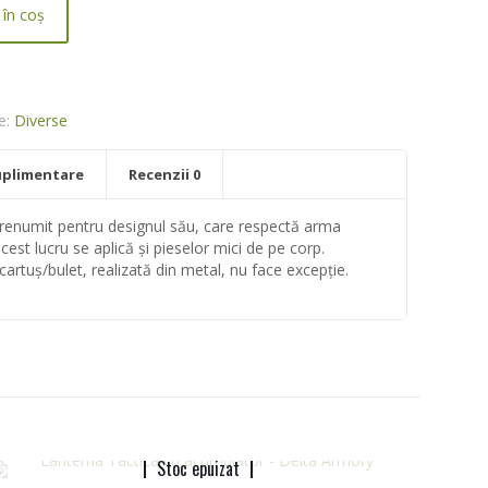
în coș
e:
Diverse
uplimentare
Recenzii
0
 renumit pentru designul său, care respectă arma
acest lucru se aplică și pieselor mici de pe corp.
cartuș/bulet, realizată din metal, nu face excepție.
Stoc epuizat