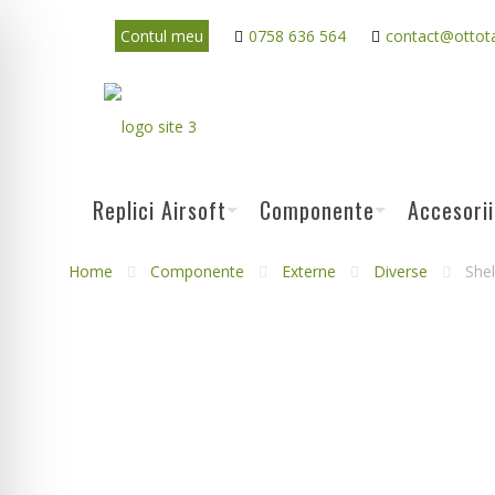
Contul meu
0758 636 564
contact@ottota
Replici Airsoft
Componente
Accesorii
Home
Componente
Externe
Diverse
Shel