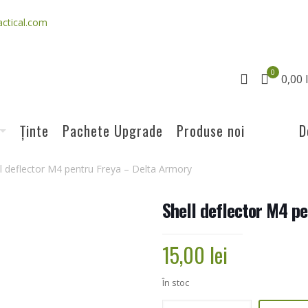
ctical.com
0
0,00 l
Ținte
Pachete Upgrade
Produse noi
D
l deflector M4 pentru Freya – Delta Armory
Shell deflector M4 p
15,00
lei
În stoc
Cantitate