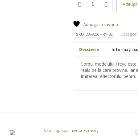
Adaugă 
Shell
deflector
M4
pentru
Adauga la favorite
Freya
Categori
SKU:
DA-ACC-FRY-02
-
Delta
Armory
Descriere
Informații s
Corpul modelului Freya este
reală de la care provine, iar 
Imitarea reflectorului pentru 