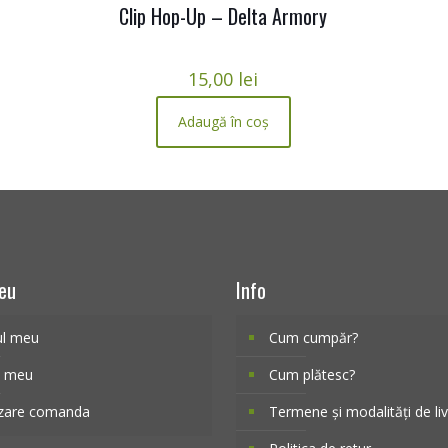
Clip Hop-Up – Delta Armory
15,00
lei
Adaugă în coș
eu
Info
ul meu
Cum cumpăr?
l meu
Cum plătesc?
izare comanda
Termene și modalități de li