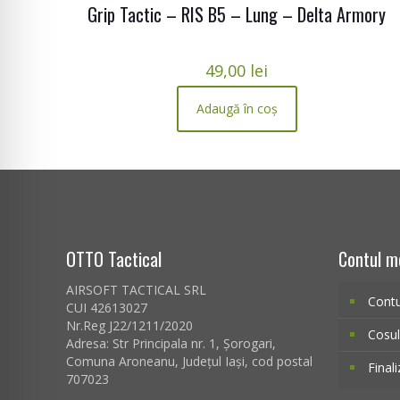
Grip Tactic – RIS B5 – Lung – Delta Armory
49,00
lei
Adaugă în coș
OTTO Tactical
Contul m
AIRSOFT TACTICAL SRL
Cont
CUI 42613027
Nr.Reg J22/1211/2020
Cosu
Adresa:
Str Principala nr. 1
, Șorogari,
Comuna Aroneanu, Județul Iași, cod postal
Final
707023