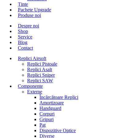
Ținte
Pachete Upgrade
Produse noi
Despre noi
Shop
Service
Blog
Contact
Replici Airsoft
Replici Pistoale
Replici Asalt
Replici Sniper
Replici SAW
Componente
Externe
Încărcătoare Replici
Amortizoare
Handguard
Corpuri
Gripuri
Pat
Dispozitive Optice
Diverse