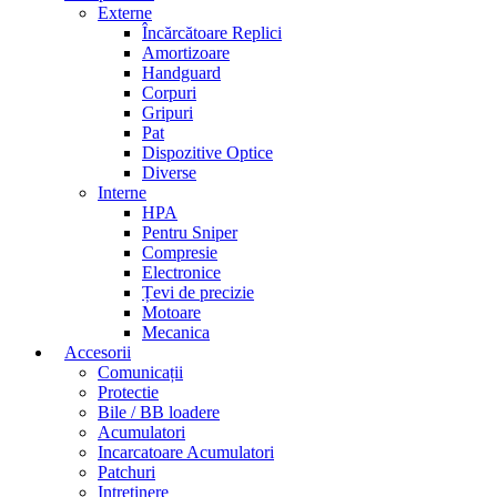
Externe
Încărcătoare Replici
Amortizoare
Handguard
Corpuri
Gripuri
Pat
Dispozitive Optice
Diverse
Interne
HPA
Pentru Sniper
Compresie
Electronice
Țevi de precizie
Motoare
Mecanica
Accesorii
Comunicații
Protectie
Bile / BB loadere
Acumulatori
Incarcatoare Acumulatori
Patchuri
Intretinere