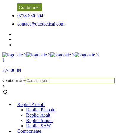
Contul meu
0758 636 564
contact@ottotactical.com
1
274,00 lei
Cauta in site
×
Replici Airsoft
Replici Pistoale
Replici Asalt
Replici Sniper
Replici SAW
Componente