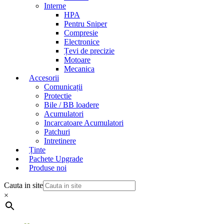
Interne
HPA
Pentru Sniper
Compresie
Electronice
Țevi de precizie
Motoare
Mecanica
Accesorii
Comunicații
Protectie
Bile / BB loadere
Acumulatori
Incarcatoare Acumulatori
Patchuri
Intretinere
Ținte
Pachete Upgrade
Produse noi
Cauta in site
×