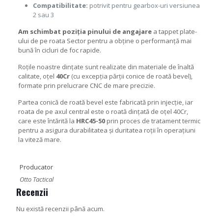
Compatibilitate:
potrivit pentru gearbox-uri versiunea
2 sau 3
Am schimbat poziția pinului de angajare
a tappet plate-
ului de pe roata Sector pentru a obține o performanță mai
bună în cicluri de foc rapide.
Roțile noastre dințate sunt realizate din materiale de înaltă
calitate, oțel
40Cr
(cu excepția părții conice de roată bevel),
formate prin prelucrare CNC de mare precizie.
Partea conică de roată bevel este fabricată prin injecție, iar
roata de pe axul central este o roată dințată de oțel 40Cr,
care este întărită la
HRC45-50
prin proces de tratament termic
pentru a asigura durabilitatea și duritatea roții în operațiuni
la viteză mare.
Producator
Otto Tactical
Recenzii
Nu există recenzii până acum.