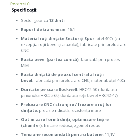
Recenzii
0
–
Specificații:
Otto
Tactical
Sector gear cu
13 dinti
Raport de transmisie:
16:1
Material roți dințate Sector și Spur:
oțel 40Cr (cu
excepția roții bevel și a axului), fabricate prin prelucrare
CNC
Roata bevel (partea conică):
fabricată prin proces
MIM
Roata dințată de pe axul central al roții
bevel:
fabricată prin prelucrare CNC; material: oțel 40Cr
Duritate pe scara Rockwell:
HRC42-50 (duritatea
pinionului HRC55-60, duritatea roții bevel HRC42-47)
Prelucrare CNC / strunjire / frezare a roților
dințate:
precizie ridicată, rezistență mare
Optimizare formă dinți, optimizare teșire
(chamfer):
frecare redusă, zgomot redus
Tensiune recomandată pentru baterie:
11,1V