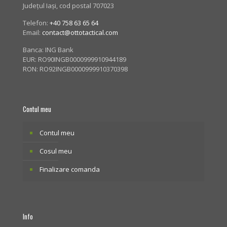
Județul Iași, cod postal 707023
Telefon:
+40 758 63 65 64
Email:
contact@ottotactical.com
Banca: ING Bank
EUR: RO90INGB0000999910944189
RON: RO92INGB0000999910370398
Contul meu
Contul meu
Cosul meu
Finalizare comanda
Info