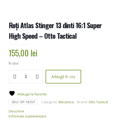
Roți Atlas Stinger 13 dinti 16:1 Super
High Speed – Otto Tactical
155,00
lei
În stoc
Cantitate
Adaugă în coș
Roți
Atlas
Stinger
13
Adauga la favorite
dinti
SKU:
OP-161ST
Categorie:
Mecanica
Brand:
Otto Tactical
16:1
Super
Descriere
High
Informații suplimentare
Speed