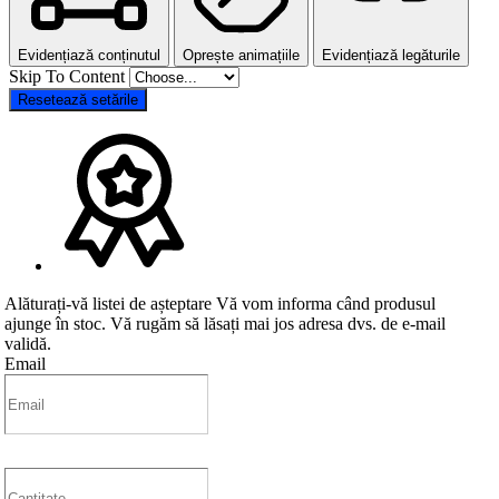
Evidențiază conținutul
Oprește animațiile
Evidențiază legăturile
Skip To Content
Resetează setările
Alăturați-vă listei de așteptare
Vă vom informa când produsul
ajunge în stoc. Vă rugăm să lăsați mai jos adresa dvs. de e-mail
validă.
Email