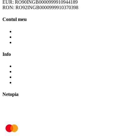
EUR: RO90INGB0000999910944189
RON: RO92INGB0000999910370398
Contul meu
Contul meu
Cosul meu
Finalizare comanda
Info
Cum cumpăr?
Cum plătesc?
Termene și modalități de livrare
Politica de retur
Netopia