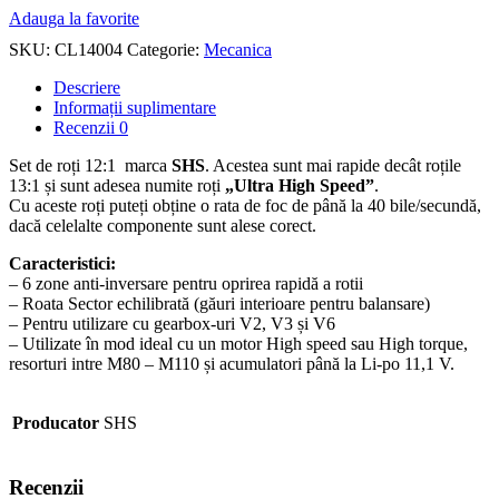
Adauga la favorite
SKU:
CL14004
Categorie:
Mecanica
Descriere
Informații suplimentare
Recenzii
0
Set de roți 12:1 marca
SHS
. Acestea sunt mai rapide decât roțile
13:1 și sunt adesea numite roți
„Ultra High Speed”
.
Cu aceste roți puteți obține o rata de foc de până la 40 bile/secundă,
dacă celelalte componente sunt alese corect.
Caracteristici:
– 6 zone anti-inversare pentru oprirea rapidă a rotii
– Roata Sector echilibrată (găuri interioare pentru balansare)
– Pentru utilizare cu gearbox-uri V2, V3 și V6
– Utilizate în mod ideal cu un motor High speed sau High torque,
resorturi intre M80 – M110 și acumulatori până la Li-po 11,1 V.
Producator
SHS
Recenzii