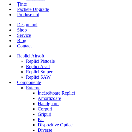
Ținte
Pachete Upgrade
Produse noi
Despre noi
Shop
Service
Blog
Contact
Replici Airsoft
Replici Pistoale
Replici Asalt
Replici Sniper
Replici SAW
Componente
Externe
Încărcătoare Replici
Amortizoare
Handguard
Corpuri
Gripuri
Pat
Dispozitive Optice
Diverse