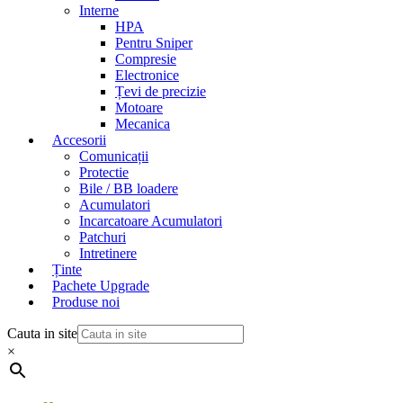
Interne
HPA
Pentru Sniper
Compresie
Electronice
Țevi de precizie
Motoare
Mecanica
Accesorii
Comunicații
Protectie
Bile / BB loadere
Acumulatori
Incarcatoare Acumulatori
Patchuri
Intretinere
Ținte
Pachete Upgrade
Produse noi
Cauta in site
×