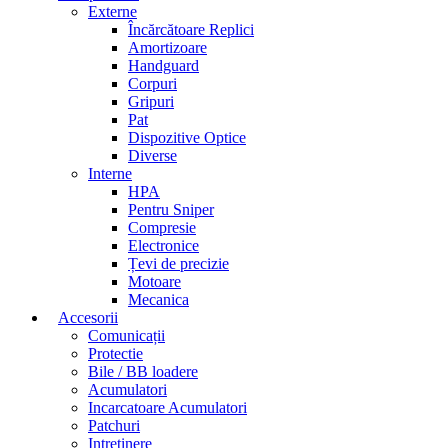
Externe
Încărcătoare Replici
Amortizoare
Handguard
Corpuri
Gripuri
Pat
Dispozitive Optice
Diverse
Interne
HPA
Pentru Sniper
Compresie
Electronice
Țevi de precizie
Motoare
Mecanica
Accesorii
Comunicații
Protectie
Bile / BB loadere
Acumulatori
Incarcatoare Acumulatori
Patchuri
Intretinere