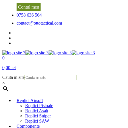
Contul meu
0758 636 564
contact@ottotactical.com
0
0,00 lei
Cauta in site
×
Replici Airsoft
Replici Pistoale
Replici Asalt
Replici Sniper
Replici SAW
Componente