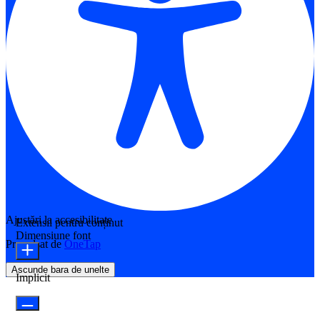
Ajustări la accesibilitate
Extensii pentru conținut
Dimensiune font
Propulsat de
OneTap
Ascunde bara de unelte
Implicit