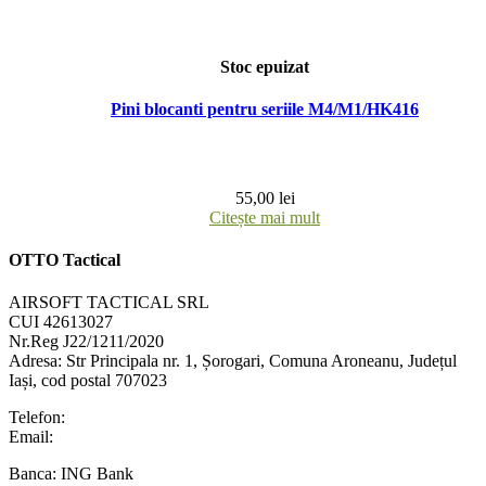
Stoc epuizat
Pini blocanti pentru seriile M4/M1/HK416
55,00
lei
Citește mai mult
OTTO Tactical
AIRSOFT TACTICAL SRL
CUI 42613027
Nr.Reg J22/1211/2020
Adresa:
Str Principala nr. 1
, Șorogari, Comuna Aroneanu, Județul
Iași, cod postal 707023
Telefon:
+40 758 63 65 64
Email:
contact@ottotactical.com
Banca: ING Bank