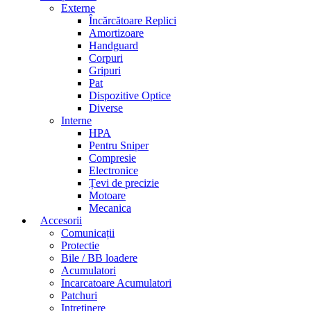
Externe
Încărcătoare Replici
Amortizoare
Handguard
Corpuri
Gripuri
Pat
Dispozitive Optice
Diverse
Interne
HPA
Pentru Sniper
Compresie
Electronice
Țevi de precizie
Motoare
Mecanica
Accesorii
Comunicații
Protectie
Bile / BB loadere
Acumulatori
Incarcatoare Acumulatori
Patchuri
Intretinere