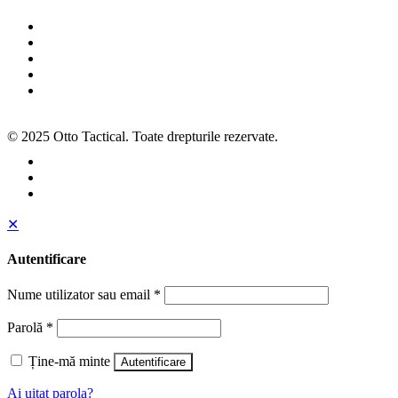
Termeni și condiții
Politica de cookies
Politica de confidențialitate
ANPC
SOL
© 2025 Otto Tactical. Toate drepturile rezervate.
✕
Autentificare
Nume utilizator sau email
*
Parolă
*
Ține-mă minte
Autentificare
Ai uitat parola?