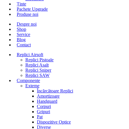
Ținte
Pachete Upgrade
Produse noi
Despre noi
Shop
Service
Blog
Contact
Replici Airsoft
Replici Pistoale
Replici Asalt
Replici Sniper
Replici SAW
Componente
Externe
Încărcătoare Replici
Amortizoare
Handguard
Corpuri
Gripuri
Pat
Dispozitive Optice
Diverse