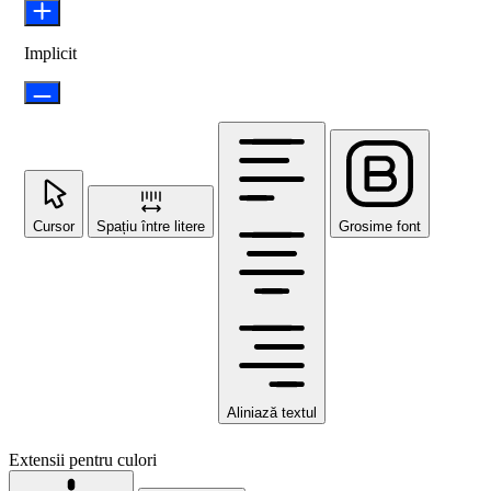
Implicit
Cursor
Spațiu între litere
Grosime font
Aliniază textul
Extensii pentru culori