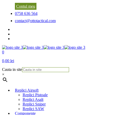
Contul meu
0758 636 564
contact@ottotactical.com
0
0,00 lei
Cauta in site
×
Replici Airsoft
Replici Pistoale
Replici Asalt
Replici Sniper
Replici SAW
Componente