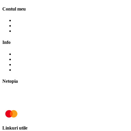
Contul meu
Contul meu
Cosul meu
Finalizare comanda
Info
Cum cumpăr?
Cum plătesc?
Termene și modalități de livrare
Politica de retur
Netopia
Linkuri utile