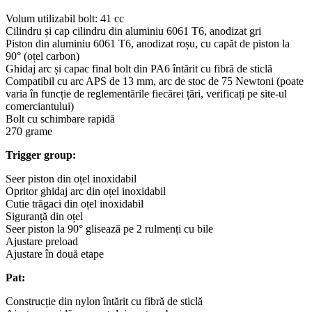
Volum utilizabil bolt: 41 cc
Cilindru și cap cilindru din aluminiu 6061 T6, anodizat gri
Piston din aluminiu 6061 T6, anodizat roșu, cu capăt de piston la
90° (oțel carbon)
Ghidaj arc și capac final bolt din PA6 întărit cu fibră de sticlă
Compatibil cu arc APS de 13 mm, arc de stoc de 75 Newtoni (poate
varia în funcție de reglementările fiecărei țări, verificați pe site-ul
comerciantului)
Bolt cu schimbare rapidă
270 grame
Trigger group:
Seer piston din oțel inoxidabil
Opritor ghidaj arc din oțel inoxidabil
Cutie trăgaci din oțel inoxidabil
Siguranță din oțel
Seer piston la 90° glisează pe 2 rulmenți cu bile
Ajustare preload
Ajustare în două etape
Pat:
Construcție din nylon întărit cu fibră de sticlă