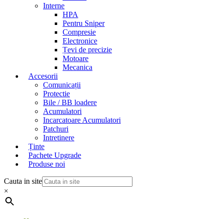
Interne
HPA
Pentru Sniper
Compresie
Electronice
Țevi de precizie
Motoare
Mecanica
Accesorii
Comunicații
Protectie
Bile / BB loadere
Acumulatori
Incarcatoare Acumulatori
Patchuri
Intretinere
Ținte
Pachete Upgrade
Produse noi
Cauta in site
×