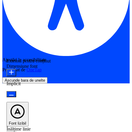
Ajustări la accesibilitate
Extensii pentru conținut
Dimensiune font
Propulsat de
OneTap
Ascunde bara de unelte
Implicit
Font lizibil
Înălțime linie