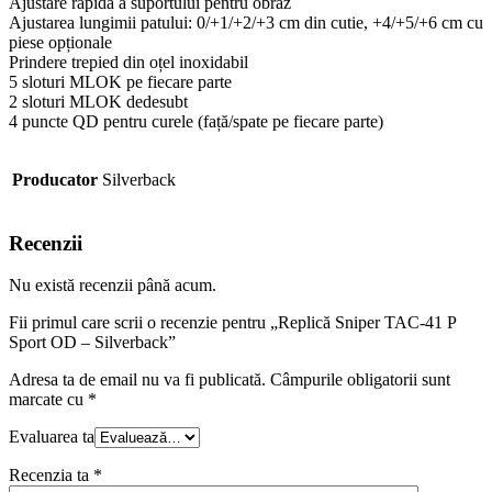
Ajustare rapidă a suportului pentru obraz
Ajustarea lungimii patului: 0/+1/+2/+3 cm din cutie, +4/+5/+6 cm cu
piese opționale
Prindere trepied din oțel inoxidabil
5 sloturi MLOK pe fiecare parte
2 sloturi MLOK dedesubt
4 puncte QD pentru curele (față/spate pe fiecare parte)
Producator
Silverback
Recenzii
Nu există recenzii până acum.
Fii primul care scrii o recenzie pentru „Replică Sniper TAC-41 P
Sport OD – Silverback”
Adresa ta de email nu va fi publicată.
Câmpurile obligatorii sunt
marcate cu
*
Evaluarea ta
Recenzia ta
*