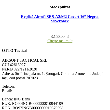
Stoc epuizat
Replică Airsoft SRS-A2/M2 Covert 16” Negru-
Silverback
3.150,00
lei
Citește mai mult
OTTO Tactical
AIRSOFT TACTICAL SRL
CUI 42613027
Nr.Reg J22/1211/2020
Adresa:
Str Principala nr. 1
, Șorogari, Comuna Aroneanu, Județul
Iași, cod postal 707023
Telefon:
+40 758 63 65 64
Email:
contact@ottotactical.com
Banca: ING Bank
EUR: RO90INGB0000999910944189
RON: RO92INGB0000999910370398