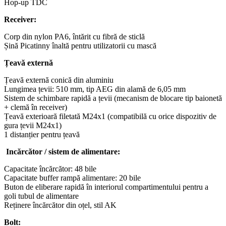
Hop-up TDC
Receiver:
Corp din nylon PA6, întărit cu fibră de sticlă
Șină Picatinny înaltă pentru utilizatorii cu mască
Țeavă externă
Țeavă externă conică din aluminiu
Lungimea țevii: 510 mm, tip AEG din alamă de 6,05 mm
Sistem de schimbare rapidă a țevii (mecanism de blocare tip baionetă
+ clemă în receiver)
Țeavă exterioară filetată M24x1 (compatibilă cu orice dispozitiv de
gura țevii M24x1)
1 distanțier pentru țeavă
Incărcător / sistem de alimentare:
Capacitate încărcător: 48 bile
Capacitate buffer rampă alimentare: 20 bile
Buton de eliberare rapidă în interiorul compartimentului pentru a
goli tubul de alimentare
Reținere încărcător din oțel, stil AK
Bolt: