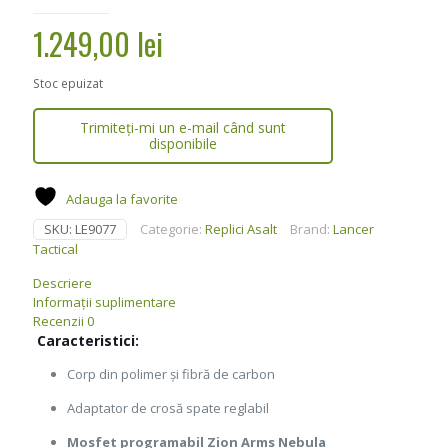
1.249,00
lei
Stoc epuizat
Trimiteți-mi un e-mail când sunt
disponibile
Adauga la favorite
SKU:
LE9077
Categorie:
Replici Asalt
Brand:
Lancer
Tactical
Descriere
Informații suplimentare
Recenzii
0
Caracteristici:
Corp din polimer și fibră de carbon
Adaptator de crosă spate reglabil
Mosfet programabil Zion Arms Nebula