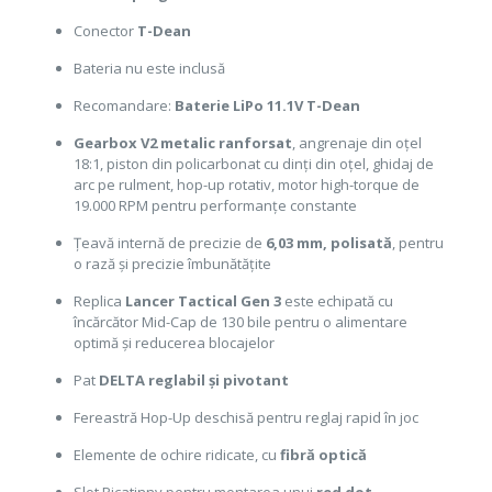
Conector
T-Dean
Bateria nu este inclusă
Recomandare:
Baterie LiPo 11.1V T-Dean
Gearbox V2 metalic ranforsat
, angrenaje din oțel
18:1, piston din policarbonat cu dinți din oțel, ghidaj de
arc pe rulment, hop-up rotativ, motor high-torque de
19.000 RPM pentru performanțe constante
Țeavă internă de precizie de
6,03 mm, polisată
, pentru
o rază și precizie îmbunătățite
Replica
Lancer Tactical Gen 3
este echipată cu
încărcător Mid-Cap de 130 bile pentru o alimentare
optimă și reducerea blocajelor
Pat
DELTA reglabil și pivotant
Fereastră Hop-Up deschisă pentru reglaj rapid în joc
Elemente de ochire ridicate, cu
fibră optică