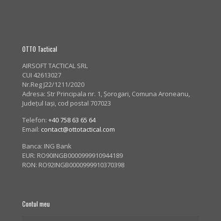
OTTO Tactical
AIRSOFT TACTICAL SRL
CUI 42613027
Nr.Reg J22/1211/2020
Adresa:
Str Principala nr. 1
, Șorogari, Comuna Aroneanu,
Județul Iași, cod postal 707023
Telefon:
+40 758 63 65 64
Email:
contact@ottotactical.com
Banca: ING Bank
EUR: RO90INGB0000999910944189
RON: RO92INGB0000999910370398
Contul meu