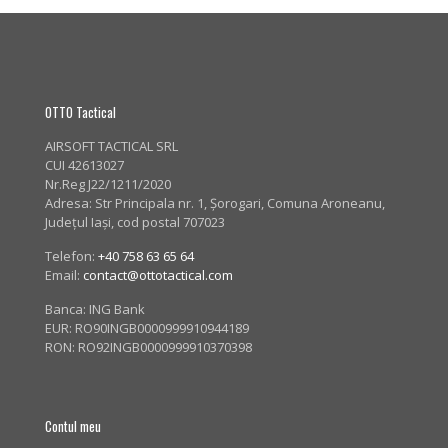
OTTO Tactical
AIRSOFT TACTICAL SRL
CUI 42613027
Nr.Reg J22/1211/2020
Adresa:
Str Principala nr. 1
, Șorogari, Comuna Aroneanu,
Județul Iași, cod postal 707023
Telefon:
+40 758 63 65 64
Email:
contact@ottotactical.com
Banca: ING Bank
EUR: RO90INGB0000999910944189
RON: RO92INGB0000999910370398
Contul meu