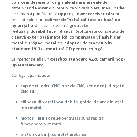
conform desenelor originale ale armei reale
de
către
Grand Power
din Republica Slovacă. Versiunea Charlie
se remarcă prin faptul că
upper și lower receiver-ul
sunt
realizate dintr-un
polimer de înaltă calitate pe bază de
nylon și fibră
, ceea ce asigură
greutate
redusă
și
durabilitate ridicată
. Replica este completată de
o
țeavă exterioară metalică
,
compensator/flash hider
metalic
,
trăgaci metalic
și
adaptor de stock RIS în
standard 1913
cu
montură QD pentru chingă
.
La interior se află un
gearbox standard V2
cu
cameră hop-
up M4 standard
.
Configurația include:
cap de cilindru CNC
,
nozzle CNC
,
set de roți dințate
CNC 16:1
,
cilindru din oțel inoxidabil
și
ghidaj de arc din oțel
inoxidabil
,
motor High Torque
pentru răspuns rapid și
funcționare puternică,
piston cu dinți complet metalici
.