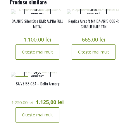
Produse similare
Stoc
Stoc
epuizat
epuizat
DA AR15 SilentOps DMR ALPHA FULL
Replică Airsoft M4 DA-AR15 CQB-R
METAL
CHARLIE HALF TAN
1.100,00
lei
665,00
lei
Citește mai mult
Citește mai mult
Stoc
epuizat
-10%
SA VZ.58 CSA – Delta Armory
Prețul
Prețul
1.125,00
lei
1.250,00
lei
inițial
curent
a
este:
Citește mai mult
fost:
1.125,00 lei.
1.250,00 lei.