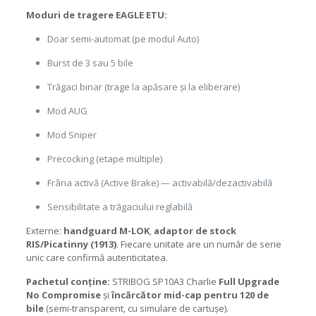
Moduri de tragere EAGLE ETU:
Doar semi-automat (pe modul Auto)
Burst de 3 sau 5 bile
Trăgaci binar (trage la apăsare și la eliberare)
Mod AUG
Mod Sniper
Precocking (etape multiple)
Frâna activă (Active Brake) — activabilă/dezactivabilă
Sensibilitate a trăgaciului reglabilă
Externe:
handguard M-LOK
,
adaptor de stock
RIS/Picatinny (1913)
. Fiecare unitate are un număr de serie
unic care confirmă autenticitatea.
Pachetul conține:
STRIBOG SP10A3 Charlie
Full Upgrade
No Compromise
și
încărcător mid-cap pentru 120 de
bile
(semi-transparent, cu simulare de cartușe).