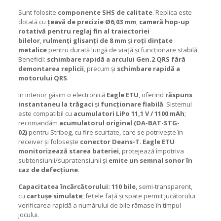
Sunt folosite
componente SHS de calitate
. Replica este
dotată cu
țeavă de precizie Ø6,03 mm
,
cameră hop-up
rotativă pentru reglaj fin al traiectoriei
bilelor
,
rulmenți glisanți de 8 mm
și
roți dințate
metalice
pentru durată lungă de viață și funcționare stabilă.
Beneficii:
schimbare rapidă a arcului Gen.2 QRS fără
demontarea replicii
, precum și
schimbare rapidă a
motorului QRS
.
In interior găsim o electronică
Eagle ETU
, oferind
răspuns
instantaneu la trăgaci
și
funcționare fiabilă
. Sistemul
este compatibil cu
acumulatori LiPo 11,1 V / 1100 mAh
;
recomandăm
acumulatorul original (DA-BAT-STG-
02)
pentru Stribog, cu fire scurtate, care se potrivește în
receiver și folosește
conector Deans-T
.
Eagle ETU
monitorizează starea bateriei
, protejează împotriva
subtensiunii/supratensiunii și
emite un semnal sonor în
caz de defecțiune
.
Capacitatea încărcătorului: 110 bile
, semi-transparent,
cu
cartușe simulate
; fețele față și spate permit jucătorului
verificarea rapidă a numărului de bile rămase în timpul
jocului.