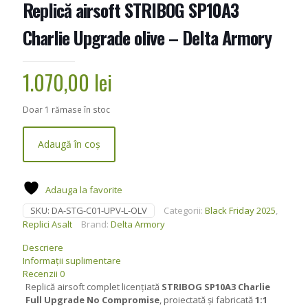
Replică airsoft STRIBOG SP10A3
Charlie Upgrade olive – Delta Armory
1.070,00
lei
Doar 1 rămase în stoc
Adaugă în coș
Adauga la favorite
SKU:
DA-STG-C01-UPV-L-OLV
Categorii:
Black Friday 2025
,
Replici Asalt
Brand:
Delta Armory
Descriere
Informații suplimentare
Recenzii
0
Replică airsoft complet licențiată
STRIBOG SP10A3 Charlie
Full Upgrade No Compromise
, proiectată și fabricată
1:1