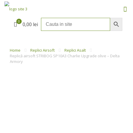
0
0,00 lei
Home
Replici Airsoft
Replici Asalt
Replică airsoft STRIBOG SP10A3 Charlie Upgrade olive – Delta
Armory