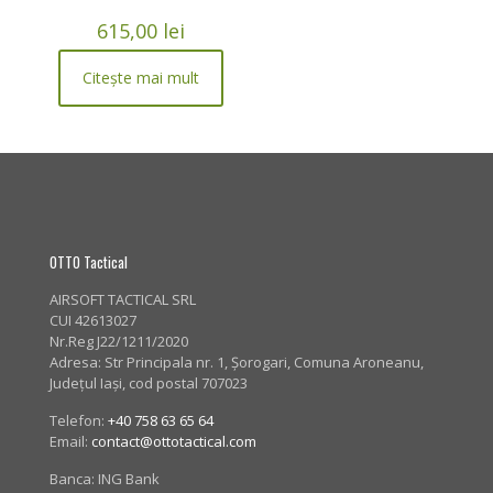
615,00
lei
Citește mai mult
OTTO Tactical
AIRSOFT TACTICAL SRL
CUI 42613027
Nr.Reg J22/1211/2020
Adresa:
Str Principala nr. 1
, Șorogari, Comuna Aroneanu,
Județul Iași, cod postal 707023
Telefon:
+40 758 63 65 64
Email:
contact@ottotactical.com
Banca: ING Bank