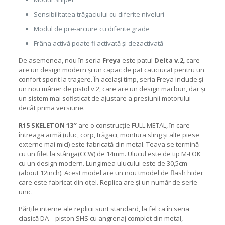
Sensibilitatea trăgaciului cu diferite niveluri
Modul de pre-arcuire cu diferite grade
Frâna activă poate fi activată și dezactivată
De asemenea, nou în seria
Freya
este patul
Delta v.2
, care
are un design modern și un capac de pat cauciucat pentru un
confort sporit la tragere. În același timp, seria Freya include și
un nou mâner de pistol v.2, care are un design mai bun, dar și
un sistem mai sofisticat de ajustare a presiunii motorului
decât prima versiune.
R15 SKELETON 13″
are o construcție FULL METAL, în care
întreaga armă (uluc, corp, trăgaci, montura sling și alte piese
externe mai mici) este fabricată din metal. Teava se termină
cu un filet la stânga(CCW) de 14mm. Ulucul este de tip M-LOK
cu un design modern. Lungimea ulucului este de 30,5cm
(about 12inch). Acest model are un nou tmodel de flash hider
care este fabricat din oțel. Replica are și un număr de serie
unic.
Părțile interne ale replicii sunt standard, la fel ca în seria
clasică DA – piston SHS cu angrenaj complet din metal,