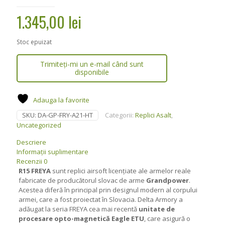
1.345,00
lei
Stoc epuizat
Trimiteți-mi un e-mail când sunt
disponibile
Adauga la favorite
SKU:
DA-GP-FRY-A21-HT
Categorii:
Replici Asalt
,
Uncategorized
Descriere
Informații suplimentare
Recenzii
0
R15 FREYA
sunt replici airsoft licențiate ale armelor reale
fabricate de producătorul slovac de arme
Grandpower
.
Acestea diferă în principal prin designul modern al corpului
armei, care a fost proiectat în Slovacia. Delta Armory a
adăugat la seria FREYA cea mai recentă
unitate de
procesare opto-magnetică Eagle ETU
, care asigură o