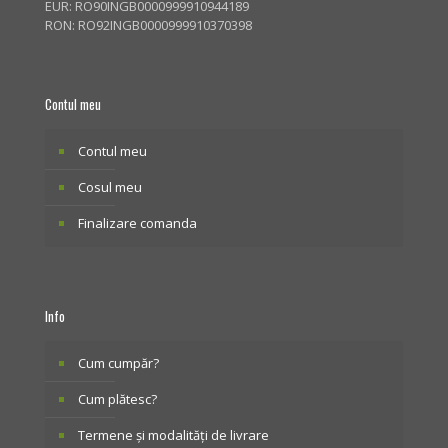
EUR: RO90INGB0000999910944189
RON: RO92INGB0000999910370398
Contul meu
Contul meu
Cosul meu
Finalizare comanda
Info
Cum cumpăr?
Cum plătesc?
Termene și modalități de livrare