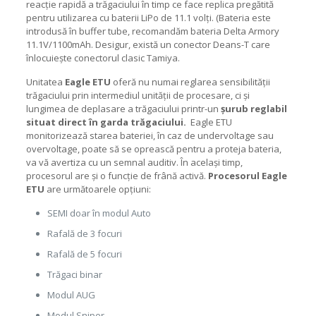
reacție rapidă a trăgaciului în timp ce face replica pregătită
pentru utilizarea cu baterii LiPo de 11.1 volți. (Bateria este
introdusă în buffer tube, recomandăm bateria Delta Armory
11.1V/1100mAh. Desigur, există un conector Deans-T care
înlocuiește conectorul clasic Tamiya.
Unitatea
Eagle ETU
oferă nu numai reglarea sensibilității
trăgaciului prin intermediul unității de procesare, ci și
lungimea de deplasare a trăgaciului printr-un
șurub reglabil
situat direct în garda trăgaciului.
Eagle ETU
monitorizează starea bateriei, în caz de undervoltage sau
overvoltage, poate să se oprească pentru a proteja bateria,
va vă avertiza cu un semnal auditiv. În același timp,
procesorul are și o funcție de frână activă.
Procesorul Eagle
ETU
are următoarele opțiuni:
SEMI doar în modul Auto
Rafală de 3 focuri
Rafală de 5 focuri
Trăgaci binar
Modul AUG
Modul Sniper