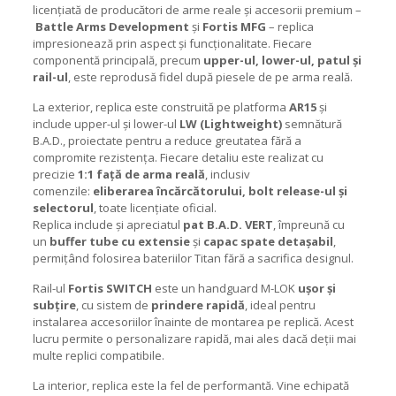
licențiată de producători de arme reale și accesorii premium –
Battle Arms Development
și
Fortis MFG
– replica
impresionează prin aspect și funcționalitate. Fiecare
componentă principală, precum
upper-ul, lower-ul, patul și
rail-ul
, este reprodusă fidel după piesele de pe arma reală.
La exterior, replica este construită pe platforma
AR15
și
include upper-ul și lower-ul
LW (Lightweight)
semnătură
B.A.D., proiectate pentru a reduce greutatea fără a
compromite rezistența. Fiecare detaliu este realizat cu
precizie
1:1 față de arma reală
, inclusiv
comenzile:
eliberarea încărcătorului, bolt release-ul și
selectorul
, toate licențiate oficial.
Replica include și apreciatul
pat B.A.D. VERT
, împreună cu
un
buffer tube cu extensie
și
capac spate detașabil
,
permițând folosirea bateriilor Titan fără a sacrifica designul.
Rail-ul
Fortis SWITCH
este un handguard M-LOK
ușor și
subțire
, cu sistem de
prindere rapidă
, ideal pentru
instalarea accesoriilor înainte de montarea pe replică. Acest
lucru permite o personalizare rapidă, mai ales dacă deții mai
multe replici compatibile.
La interior, replica este la fel de performantă. Vine echipată