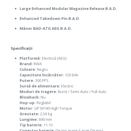
Large Enhanced Modular Magazine Release B.A.D.
Enhanced Takedown Pin B.A.D.
Mâner BAD-ATG AEG B.A.D.
Specificații
Platformă:
Electrică (AEG)
Brand:
RWA
Culoare:
Negru
Capacitate încărcător:
120 bile
Putere:
300 FPS
Sursă de alimentare:
Electric
Moduri de tragere:
Burst / Semi Auto / Full Auto
Blowback:
Nu
Hop-up:
Reglabil
Motor:
GP M140 High Torque
Greutate:
2,56 kg
Lungime:
690 mm
Tip baterie:
11.1V
Conector baterie:
Deans mare (Large Deans)