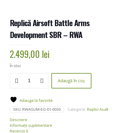
Replică Airsoft Battle Arms
Development SBR – RWA
2.499,00
lei
În stoc
Cantitate
Adaugă în coș
Replică
Airsoft
Battle
Arms
Adauga la favorite
Development
SKU:
RWAGUM-EG-01-0030
Categorie:
Replici Asalt
SBR
–
Descriere
RWA
Informații suplimentare
Recenzii
0