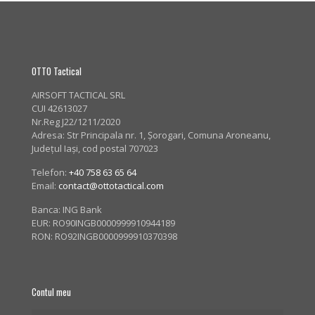
OTTO Tactical
AIRSOFT TACTICAL SRL
CUI 42613027
Nr.Reg J22/1211/2020
Adresa:
Str Principala nr. 1
, Șorogari, Comuna Aroneanu,
Județul Iași, cod postal 707023
Telefon:
+40 758 63 65 64
Email:
contact@ottotactical.com
Banca: ING Bank
EUR: RO90INGB0000999910944189
RON: RO92INGB0000999910370398
Contul meu