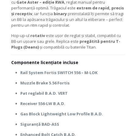
cu
Gate Aster – ediție RWA
, reglat manual pentru
performanță optimă. Trăgaciul este
extrem de rapid, precis
și receptiv
, iar funcția
binary
preinstalată îți permite să tragi
un BB la apăsarea trăgaciului și un altul la eliberare – perfect
pentru un ritm rapid și controlat.
Hop-up-ul
rotativ
este ușor de reglat și stabil, compatibil cu
BB-uri ușoare sau grele. Replica este
pregătită pentru T-
Plugs (Deans)
și compatibilă cu bateriile Titan.
Componente licențiate incluse
Rail System Fortis SWITCH 556 – M-LOK
Muzzle Brake 5.56 Fortis
Pat reglabil B.A.D. VERT
Receiver 556-LW B.A.D.
Gas Block Lightweight Low Profile B.A.D.
Siguranță BAD-ASS
Enhanced Bolt Catch B.A.D.