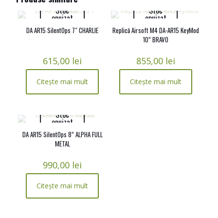
Stoc
Stoc
epuizat
epuizat
DA AR15 SilentOps 7″ CHARLIE
Replică Airsoft M4 DA-AR15 KeyMod
10” BRAVO
615,00
lei
855,00
lei
Citește mai mult
Citește mai mult
Stoc
epuizat
DA AR15 SilentOps 8” ALPHA FULL
METAL
990,00
lei
Citește mai mult