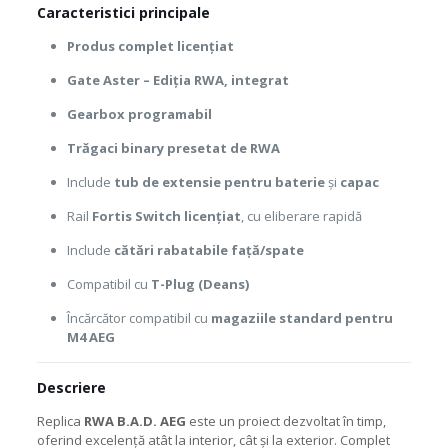
Caracteristici principale
Produs complet licențiat
Gate Aster – Ediția RWA, integrat
Gearbox programabil
Trăgaci binary presetat de RWA
Include
tub de extensie pentru baterie
și
capac
Rail
Fortis Switch licențiat
, cu eliberare rapidă
Include
cătări rabatabile față/spate
Compatibil cu
T-Plug (Deans)
Încărcător compatibil cu
magaziile standard pentru
M4 AEG
Descriere
Replica
RWA B.A.D. AEG
este un proiect dezvoltat în timp,
oferind excelență atât la interior, cât și la exterior. Complet