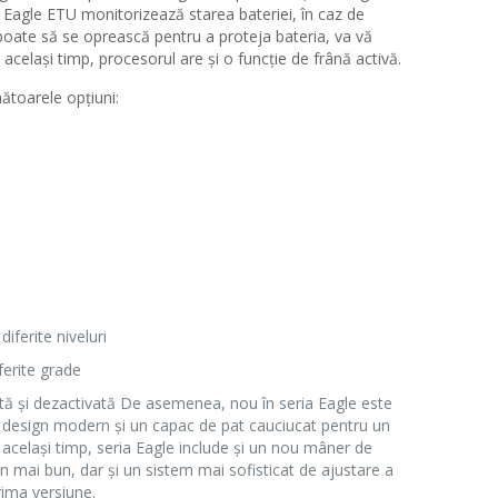
i. Eagle ETU monitorizează starea bateriei, în caz de
oate să se oprească pentru a proteja bateria, va vă
 același timp, procesorul are și o funcție de frână activă.
ătoarele opțiuni:
diferite niveluri
ferite grade
ată și dezactivată De asemenea, nou în seria Eagle este
n design modern și un capac de pat cauciucat pentru un
n același timp, seria Eagle include și un nou mâner de
gn mai bun, dar și un sistem mai sofisticat de ajustare a
rima versiune.