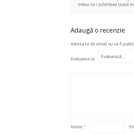
trebui să-i schimbați țeavă ex
Adaugă o recenzie
Adresa ta de email nu va fi publi
Evaluarea ta
Nume
*
Em