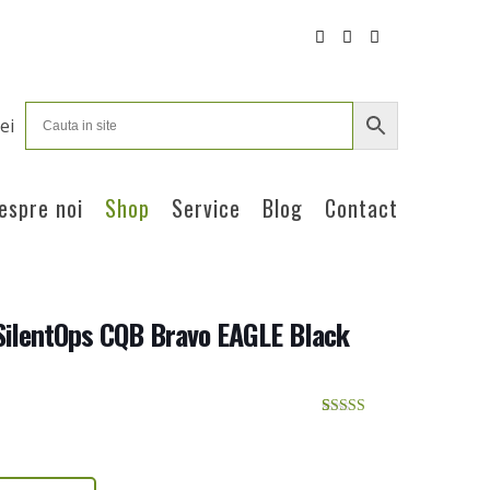
ei
espre noi
Shop
Service
Blog
Contact
 SilentOps CQB Bravo EAGLE Black
Evaluat la
2
5.00
din 5 pe
baza a
evaluări de
la clienți