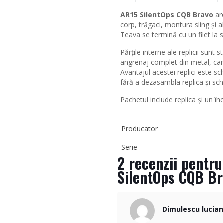
AR15 SilentOps CQB Bravo
are
corp, trăgaci, montura sling și a
Teava se termină cu un filet l
Părțile interne ale replicii sunt 
angrenaj complet din metal, ca
Avantajul acestei replici este s
fără a dezasambla replica și sc
Pachetul include replica și un 
Producator
Serie
2 recenzii pentr
SilentOps CQB B
Dimulescu lucia