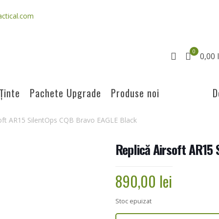
ctical.com
0
0,00 l
Ținte
Pachete Upgrade
Produse noi
D
soft AR15 SilentOps CQB Bravo EAGLE Black
Replică Airsoft AR15
890,00
lei
Stoc epuizat