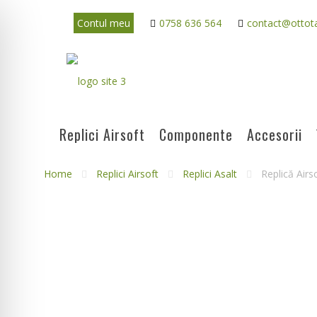
Contul meu
0758 636 564
contact@ottota
Replici Airsoft
Componente
Accesorii
Home
Replici Airsoft
Replici Asalt
Replică Air