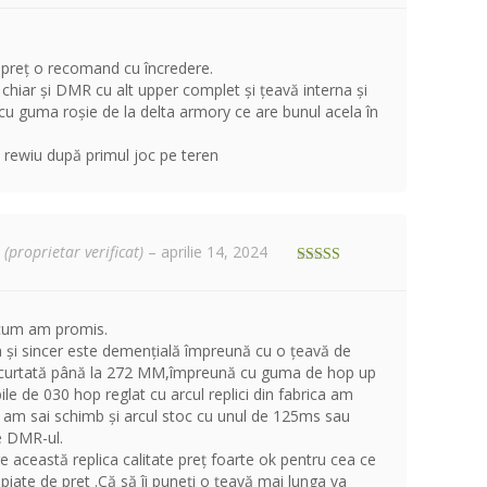
din 5
e preț o recomand cu încredere.
 chiar și DMR cu alt upper complet și țeavă interna și
u guma roșie de la delta armory ce are bunul acela în
rewiu după primul joc pe teren
n
(proprietar verificat)
–
aprilie 14, 2024
Evaluat la
5
din 5
 cum am promis.
a și sincer este demențială împreună cu o țeavă de
scurtată până la 272 MM,împreună cu guma de hop up
 bile de 030 hop reglat cu arcul replici din fabrica am
r am sai schimb și arcul stoc cu unul de 125ms sau
e DMR-ul.
 această replica calitate preț foarte ok pentru cea ce
opiate de pret .Că să îi puneți o țeavă mai lunga va