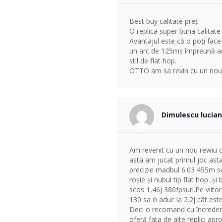
Best buy calitate preț
O replica super buna calitat
Avantajul este că o poți face
un arc de 125ms împreună ac
stil de flat hop.
OTTO am sa revin cu un nou 
Dimulescu lucia
Am revenit cu un nou rewiu
asta am jucat primul joc ast
precizie madbul 6.03 455m 
roșie și nubul tip flat hop ,și
scos 1,46j 380fpsuri.Pe viito
130 sa o aduc la 2.2j cât est
Deci o recomand cu încredere
oferă fata de alte replici apr