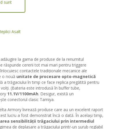
nd sunt
Replici Asalt
adăugire la gama de produse de la renumitul
le răspunde cererii tot mai mari pentru triggere
re înlocuiesc contactele tradiționale mecanice ale
ce o nouă
unitate de procesare opto-magnetică
ă a trăgaciului în timp ce face replica pregătită pentru
 volți. (Bateria este introdusă în buffer tube,
ory
11.1V/1100mAh
. Desigur, există un
ește conectorul clasic Tamiya.
lta Armory livrează produse care au un excelent raport
acest lucru a fost demonstrat încă o dată. În același timp,
area sensibilității trăgaciului prin intermediul
ungimea de deplasare a trăgaciului printr-un șurub reglabil