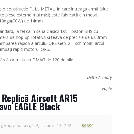
 o construcție FULL METAL, în care întreaga armă (uluc,
lte piese externe mai mici) este fabricată din metal.
a stânga(CCW) de 14mm.
standard, la fel ca în seria clasică DA – piston SHS cu
meră de hop-up rotativă și teava de precizie de 6.03mm.
chimbarea rapidă a arcului QRS Gen. 2 – schimbați arcul
himbați rapid motorul QRS.
încărcător mid-cap DMAG de 120 de bile.
Delta Armory
Eagle
u
Replică Airsoft AR15
ravo EAGLE Black
n
(proprietar verificat)
–
aprilie 13, 2024
Evaluat la
5