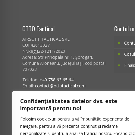
OTTO Tactical
Contul m
AIRSOFT TACTICAL SRL
Cont
CUI 42613027
Nr.Reg J22/1211/2020
Cosu
Adresa:
Str Principala nr. 1
, Șorogari,
Comuna Aroneanu, Județul Iași, cod postal
Final
707023
Telefon:
+40 758 63 65 64
Email:
contact@ottotactical.com
Banca: ING Bank
Confidențialitatea datelor dvs. este
EUR: RO90INGB0000999910944189
importantă pentru noi
RON: RO92INGB0000999910370398
Folosim cookie-uri pentru a vă îmbunătăți experiența de
navigare, pentru a vă prezenta conținut și reclame
personalizate și pentru a analiza traficul nostru. Făcând clic