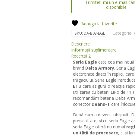
Trimiteți-mi un e-mail câ
disponibile
Adauga la favorite
Categorie:
SKU:
DA-B03-EGL
Descriere
Informații suplimentare
Recenzii
2
Seria Eagle
este cea mai nouă 
brand
Delta Armory
. Seria Eag
electronice direct în replici, ca
trăgaciului. Seria Eagle introdu
ETU
care asigură o reacție rapid
utilizarea cu baterii LiPo de 11.1
recomandăm bateria Delta Arm
conector
Deans-T
care înlocui
După cum a devenit obișnuit, De
preț-calitate, și cu seria Eagle 
seria Eagle oferă nu numai
regl
unității de procesare
, ci și l