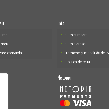
eu
Info
ul meu
Cum cumpăr?
l meu
Cum plătesc?
izare comanda
Termene și modalități de li
Politica de retur
Netopia