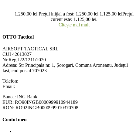
1.250,00
lei
Prețul inițial a fost: 1.250,00 lei.
1.125,00
lei
Prețul
curent este: 1.125,00 lei.
Citește mai mult
OTTO Tactical
AIRSOFT TACTICAL SRL
CUI 42613027
Nr.Reg J22/1211/2020
Adresa:
Str Principala nr. 1
, Șorogari, Comuna Aroneanu, Județul
Iași, cod postal 707023
Telefon:
+40 758 63 65 64
Email:
contact@ottotactical.com
Banca: ING Bank
EUR: RO90INGB0000999910944189
RON: RO92INGB0000999910370398
Contul meu
Contul meu