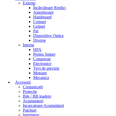
Externe
Încărcătoare Replici
Amortizoare
Handguard
Corpuri
Gripuri
Pat
Dispozitive Optice
Diverse
Interne
HPA
Pentru Sniper
Compresie
Electronice
Țevi de precizie
Motoare
Mecanica
Accesorii
Comunicații
Protectie
Bile / BB loadere
Acumulatori
Incarcatoare Acumulatori
Patchuri
Intretinere