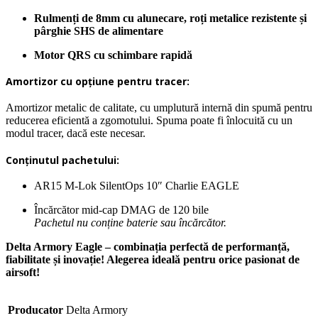
Rulmenți de 8mm cu alunecare, roți metalice rezistente și
pârghie SHS de alimentare
Motor QRS cu schimbare rapidă
Amortizor cu opțiune pentru tracer:
Amortizor metalic de calitate, cu umplutură internă din spumă pentru
reducerea eficientă a zgomotului. Spuma poate fi înlocuită cu un
modul tracer, dacă este necesar.
Conținutul pachetului:
AR15 M-Lok SilentOps 10″ Charlie EAGLE
Încărcător mid-cap DMAG de 120 bile
Pachetul nu conține baterie sau încărcător.
Delta Armory Eagle – combinația perfectă de performanță,
fiabilitate și inovație! Alegerea ideală pentru orice pasionat de
airsoft!
Producator
Delta Armory