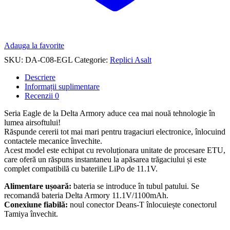
Adauga la favorite
SKU:
DA-C08-EGL
Categorie:
Replici Asalt
Descriere
Informații suplimentare
Recenzii
0
Seria Eagle de la Delta Armory aduce cea mai nouă tehnologie în
lumea airsoftului!
Răspunde cererii tot mai mari pentru tragaciuri electronice, înlocuind
contactele mecanice învechite.
Acest model este echipat cu revoluționara unitate de procesare ETU,
care oferă un răspuns instantaneu la apăsarea trăgaciului și este
complet compatibilă cu bateriile LiPo de 11.1V.
Alimentare ușoară:
bateria se introduce în tubul patului. Se
recomandă bateria Delta Armory 11.1V/1100mAh.
Conexiune fiabilă:
noul conector Deans-T înlocuiește conectorul
Tamiya învechit.