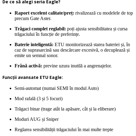
De ce să alegi seria Eagle?
Raport excelent calitate/preț:
rivalizează cu modelele de top
precum Gate Aster.
Trăgaci complet reglabil:
poți ajusta sensibilitatea și cursa
trăgaciului în funcție de preferințe.
Baterie inteligentă:
ETU monitorizează starea bateriei și, în
caz de suprasarcină sau descărcare excesivă, o decuplează și
emite un semnal sonor.
Frână activă:
previne uzura inutilă a angrenajelor.
Funcții avansate ETU Eagle:
Semi-automat (numai SEMI în modul Auto)
Mod rafală (3 și 5 focuri)
Trăgaci binar (trage atât la apăsare, cât și la eliberare)
Moduri AUG și Sniper
Reglarea sensibilității trăgaciului în mai multe trepte