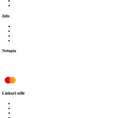
Cosul meu
Finalizare comanda
Info
Cum cumpăr?
Cum plătesc?
Termene și modalități de livrare
Politica de retur
Netopia
Linkuri utile
Termeni și condiții
Politica de cookies
Politica de confidențialitate
ANPC