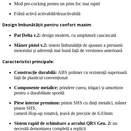
Mod pre-cocking pentru un prim foc mai rapid
Frână activă activabilă/dezactivabilă
Design îmbunătățit pentru confort maxim
Pat Delta v.2:
design modern, cu umplutură cauciucată
Mâner pistol v.2:
sistem îmbunătățit de ajustare a presiunii
motorului și aderență mai bună față de versiunea anterioară
Caracteristici principale:
Construcție durabilă:
ABS polimer cu rezistență superioară
față de plasticul convențional
Componente metalice:
prindere curea, trăgaci și amortizor
pentru o durabilitate sporită
Piese interne premium:
piston SHS cu dinți metalici, mâner
piston SHS,
cameră Hop-up rotativă, țeavă de precizie de 6.03mm
Sistem rapid de schimbare a arcului QRS Gen. 2:
nu
necesită demontarea completă a replicii