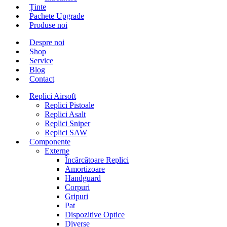
Ținte
Pachete Upgrade
Produse noi
Despre noi
Shop
Service
Blog
Contact
Replici Airsoft
Replici Pistoale
Replici Asalt
Replici Sniper
Replici SAW
Componente
Externe
Încărcătoare Replici
Amortizoare
Handguard
Corpuri
Gripuri
Pat
Dispozitive Optice
Diverse