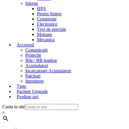
Interne
HPA
Pentru Sniper
Compresie
Electronice
Țevi de precizie
Motoare
Mecanica
Accesorii
Comunicații
Protectie
Bile / BB loadere
Acumulatori
Incarcatoare Acumulatori
Patchuri
Intretinere
Ținte
Pachete Upgrade
Produse noi
Cauta in site
×