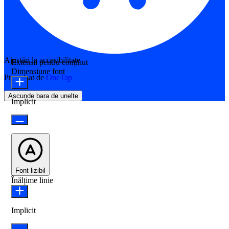
Ajustări la accesibilitate
Extensii pentru conținut
Dimensiune font
Propulsat de
OneTap
Ascunde bara de unelte
Implicit
Font lizibil
Înălțime linie
Implicit