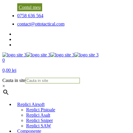
Contul meu
0758 636 564
contact@ottotactical.com
0
0,00 lei
Cauta in site
×
Replici Airsoft
Replici Pistoale
Replici Asalt
Replici Sniper
Replici SAW
Componente