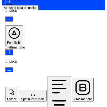
Ascunde bara de unelte
Implicit
Font lizibil
Înălțime linie
Implicit
Cursor
Spațiu între litere
Grosime font