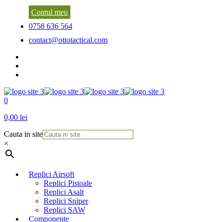
Contul meu
0758 636 564
contact@ottotactical.com
0
0,00 lei
Cauta in site
×
Replici Airsoft
Replici Pistoale
Replici Asalt
Replici Sniper
Replici SAW
Componente