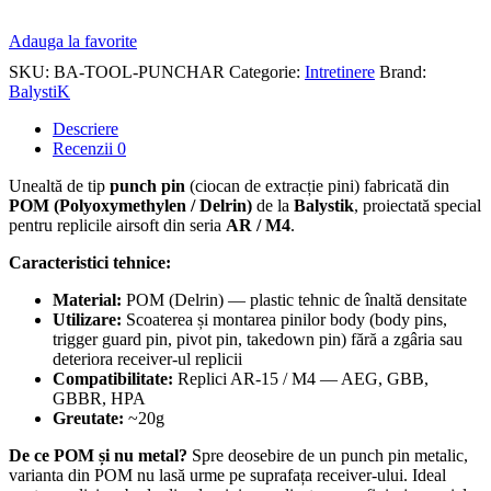
Adauga la favorite
SKU:
BA-TOOL-PUNCHAR
Categorie:
Intretinere
Brand:
BalystiK
Descriere
Recenzii
0
Unealtă de tip
punch pin
(ciocan de extracție pini) fabricată din
POM (Polyoxymethylen / Delrin)
de la
Balystik
, proiectată special
pentru replicile airsoft din seria
AR / M4
.
Caracteristici tehnice:
Material:
POM (Delrin) — plastic tehnic de înaltă densitate
Utilizare:
Scoaterea și montarea pinilor body (body pins,
trigger guard pin, pivot pin, takedown pin) fără a zgâria sau
deteriora receiver-ul replicii
Compatibilitate:
Replici AR-15 / M4 — AEG, GBB,
GBBR, HPA
Greutate:
~20g
De ce POM și nu metal?
Spre deosebire de un punch pin metalic,
varianta din POM nu lasă urme pe suprafața receiver-ului. Ideal