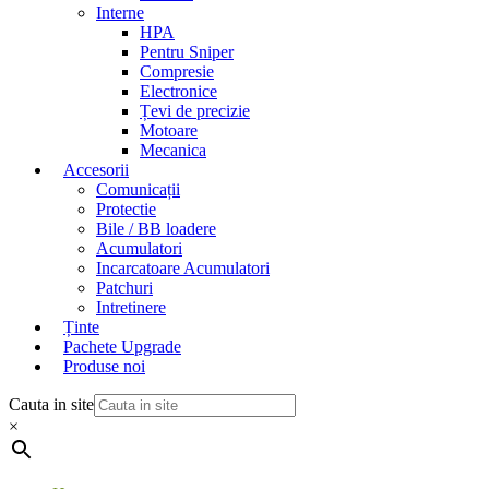
Interne
HPA
Pentru Sniper
Compresie
Electronice
Țevi de precizie
Motoare
Mecanica
Accesorii
Comunicații
Protectie
Bile / BB loadere
Acumulatori
Incarcatoare Acumulatori
Patchuri
Intretinere
Ținte
Pachete Upgrade
Produse noi
Cauta in site
×