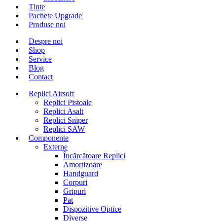
Ținte
Pachete Upgrade
Produse noi
Despre noi
Shop
Service
Blog
Contact
Replici Airsoft
Replici Pistoale
Replici Asalt
Replici Sniper
Replici SAW
Componente
Externe
Încărcătoare Replici
Amortizoare
Handguard
Corpuri
Gripuri
Pat
Dispozitive Optice
Diverse