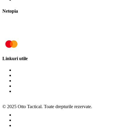
Netopia
Linkuri utile
Termeni și condiții
Politica de cookies
Politica de confidențialitate
ANPC
SOL
© 2025 Otto Tactical. Toate drepturile rezervate.