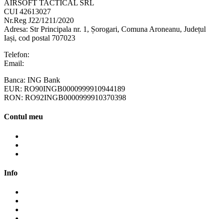
AIRSOFT TACTICAL SRL
CUI 42613027
Nr.Reg J22/1211/2020
Adresa:
Str Principala nr. 1
, Șorogari, Comuna Aroneanu, Județul
Iași, cod postal 707023
Telefon:
+40 758 63 65 64
Email:
contact@ottotactical.com
Banca: ING Bank
EUR: RO90INGB0000999910944189
RON: RO92INGB0000999910370398
Contul meu
Contul meu
Cosul meu
Finalizare comanda
Info
Cum cumpăr?
Cum plătesc?
Termene și modalități de livrare
Politica de retur