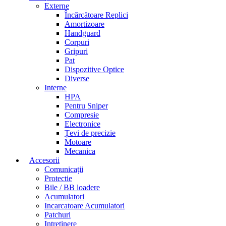
Externe
Încărcătoare Replici
Amortizoare
Handguard
Corpuri
Gripuri
Pat
Dispozitive Optice
Diverse
Interne
HPA
Pentru Sniper
Compresie
Electronice
Țevi de precizie
Motoare
Mecanica
Accesorii
Comunicații
Protectie
Bile / BB loadere
Acumulatori
Incarcatoare Acumulatori
Patchuri
Intretinere