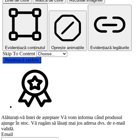
Linie de citire
Mască de citire
Ascunde imaginile
Evidențiază conținutul
Oprește animațiile
Evidențiază legăturile
Skip To Content
Resetează setările
Alăturați-vă listei de așteptare
Vă vom informa când produsul
ajunge în stoc. Vă rugăm să lăsați mai jos adresa dvs. de e-mail
validă.
Email