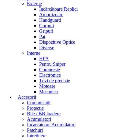
Externe
Încărcătoare Replici
Amortizoare
Handguard
Corpuri
Gripuri
Pat
Dispozitive Optice
Diverse
Interne
HPA
Pentru Sniper
Compresie
Electronice
Țevi de precizie
Motoare
Mecanica
Accesorii
Comunicații
Protectie
Bile / BB loadere
Acumulatori
Incarcatoare Acumulatori
Patchuri
Intretinere