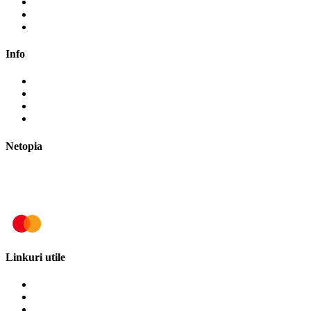
Contul meu
Cosul meu
Finalizare comanda
Info
Cum cumpăr?
Cum plătesc?
Termene și modalități de livrare
Politica de retur
Netopia
Linkuri utile
Termeni și condiții
Politica de cookies
Politica de confidențialitate