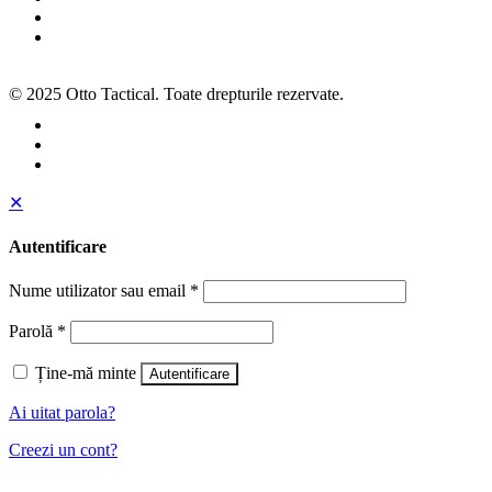
ANPC
SOL
© 2025 Otto Tactical. Toate drepturile rezervate.
✕
Autentificare
Nume utilizator sau email
*
Parolă
*
Ține-mă minte
Autentificare
Ai uitat parola?
Creezi un cont?