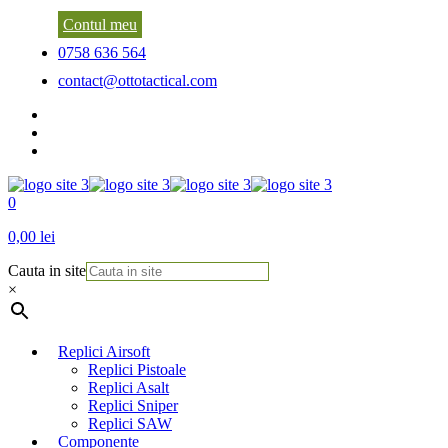
Contul meu
0758 636 564
contact@ottotactical.com
0
0,00 lei
Cauta in site
×
Replici Airsoft
Replici Pistoale
Replici Asalt
Replici Sniper
Replici SAW
Componente