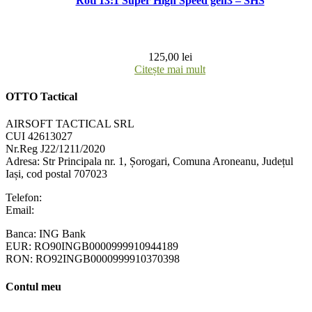
Roti 13:1 Super High Speed gen3 – SHS
125,00
lei
Citește mai mult
OTTO Tactical
AIRSOFT TACTICAL SRL
CUI 42613027
Nr.Reg J22/1211/2020
Adresa:
Str Principala nr. 1
, Șorogari, Comuna Aroneanu, Județul
Iași, cod postal 707023
Telefon:
+40 758 63 65 64
Email:
contact@ottotactical.com
Banca: ING Bank
EUR: RO90INGB0000999910944189
RON: RO92INGB0000999910370398
Contul meu