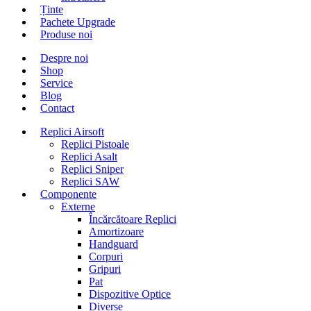
Ținte
Pachete Upgrade
Produse noi
Despre noi
Shop
Service
Blog
Contact
Replici Airsoft
Replici Pistoale
Replici Asalt
Replici Sniper
Replici SAW
Componente
Externe
Încărcătoare Replici
Amortizoare
Handguard
Corpuri
Gripuri
Pat
Dispozitive Optice
Diverse