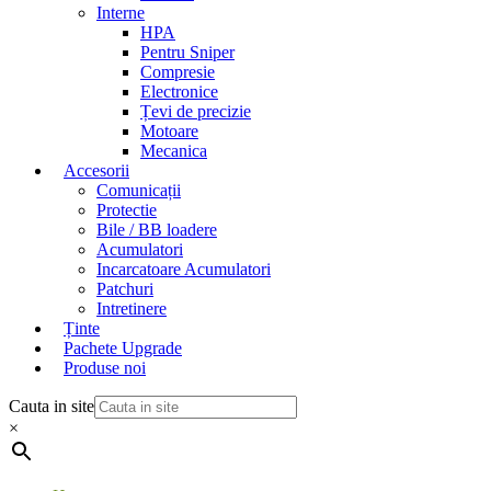
Interne
HPA
Pentru Sniper
Compresie
Electronice
Țevi de precizie
Motoare
Mecanica
Accesorii
Comunicații
Protectie
Bile / BB loadere
Acumulatori
Incarcatoare Acumulatori
Patchuri
Intretinere
Ținte
Pachete Upgrade
Produse noi
Cauta in site
×