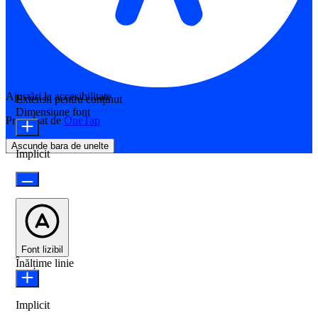
Ajustări la accesibilitate
Extensii pentru conținut
Dimensiune font
Propulsat de
OneTap
Ascunde bara de unelte
Implicit
Font lizibil
Înălțime linie
Implicit