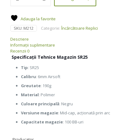
100
bile
pentru
Adauga la favorite
SR25
SKU:
M212
Categorie:
Încărcătoare Replici
-
Cyma
Descriere
Informații suplimentare
Recenzii
0
Specificații Tehnice Magazin SR25
Tip
: SR25
Calibru
: 6mm Airsoft
Greutate
: 190g
Material
: Polimer
Culoare principală
: Negru
Versiune magazie
: Mid-cap, acționată prin arc
Capacitate magazie
: 100 BB-uri
Producator