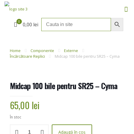
0
0,00 lei
Home
Componente
Externe
Încărcătoare Replici
Midcap 100 bile pentru SR25 – Cyma
Midcap 100 bile pentru SR25 – Cyma
65,00
lei
În stoc
Cantitate
Adaugă în coș
Midcap