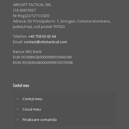
AIRSOFT TACTICAL SRL
CUI 42613027
Nr.Reg J22/1211/2020
Adresa:
Str Principala nr. 1
, Șorogari, Comuna Aroneanu,
Județul Iași, cod postal 707023
Telefon:
+40 758 63 65 64
Email:
contact@ottotactical.com
Banca: ING Bank
EUR: RO90INGB0000999910944189
RON: RO92INGB0000999910370398
Contul meu
Contul meu
Cosul meu
Finalizare comanda