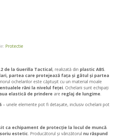
ie:
Protectie
2 de la Guerilla Tactical
, realizată din
plastic ABS
.
ari, partea care protejează fața și gâtul și partea
eriorul ochelarilor este căptușit cu un material moale
ventualele răni la nivelul feței
. Ochelarii sunt echipați
aua elastică de prindere
are
reglaj de lungime
.
ă
– unele elemente pot fi detașate, inclusiv ochelarii pot
sit ca echipament de protecție la locul de muncă
.
soriu estetic
. Producătorul și vânzătorul
nu răspund