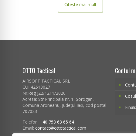
Citește mai mult
OTTO Tactical
Contul m
AIRSOFT TACTICAL SRL
Cont
CUI 42613027
Nr.Reg J22/1211/2020
Cosu
Adresa:
Str Principala nr. 1
, Șorogari,
Comuna Aroneanu, Județul Iași, cod postal
Final
707023
Telefon:
+40 758 63 65 64
Email:
contact@ottotactical.com