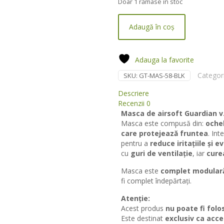
Doar 1 rămase în stoc
Adaugă în coș
Adauga la favorite
Categor
SKU:
GT-MAS-58-BLK
Descriere
Recenzii
0
Masca de airsoft Guardian v.
Masca este compusă din:
ochel
care protejează fruntea
. Int
pentru a
reduce iritațiile și e
cu
guri de ventilație
, iar
cure
Masca este
complet modular
fi complet îndepărtați.
Atenție:
Acest produs
nu poate fi folo
Este destinat
exclusiv ca acce