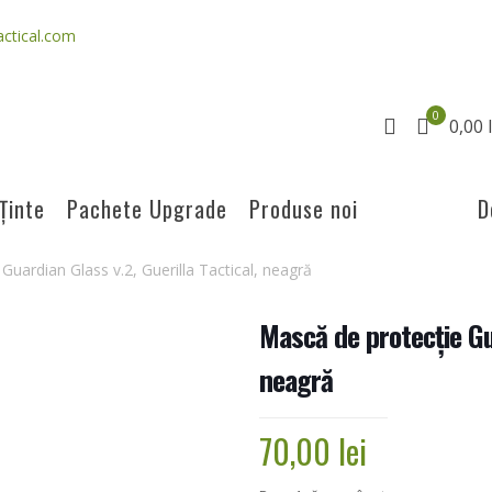
ctical.com
0
0,00 l
Ținte
Pachete Upgrade
Produse noi
D
Guardian Glass v.2, Guerilla Tactical, neagră
Mască de protecție Gua
neagră
70,00
lei