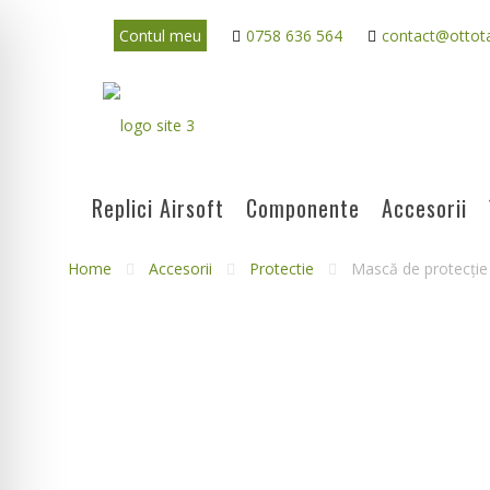
Contul meu
0758 636 564
contact@ottota
Replici Airsoft
Componente
Accesorii
Home
Accesorii
Protectie
Mască de protecție 