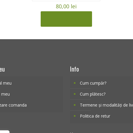
80,00
lei
Selectează opțiunile
Acest
produs
are
mai
multe
variații.
Opțiunile
pot
eu
Info
fi
alese
în
ul meu
Cum cumpăr?
pagina
produsului.
l meu
Cum plătesc?
izare comanda
Termene și modalități de li
Politica de retur