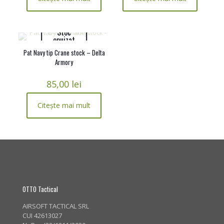
Stoc
epuizat
Pat Navy tip Crane stock – Delta
Armory
85,00
lei
Citește mai mult
OTTO Tactical
AIRSOFT TACTICAL SRL
CUI 42613027