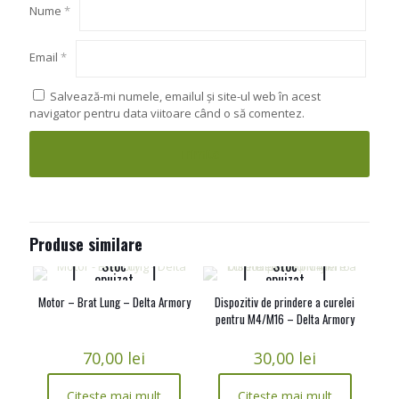
Nume
*
Email
*
Salvează-mi numele, emailul și site-ul web în acest
navigator pentru data viitoare când o să comentez.
Produse similare
Stoc
Stoc
epuizat
epuizat
Motor – Brat Lung – Delta Armory
Dispozitiv de prindere a curelei
pentru M4/M16 – Delta Armory
70,00
lei
30,00
lei
Citește mai mult
Citește mai mult