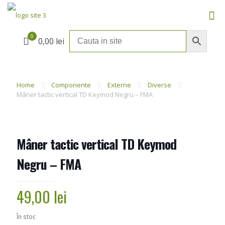
0
0,00 lei
Home
Componente
Externe
Diverse
Mâner tactic vertical TD Keymod Negru – FMA
Mâner tactic vertical TD Keymod
Negru – FMA
49,00
lei
În stoc