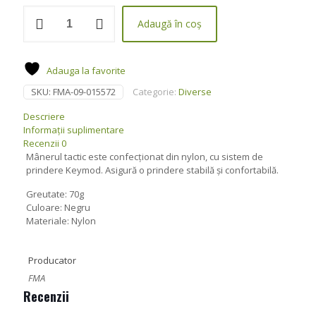
Cantitate
Adaugă în coș
Mâner
tactic
vertical
TD
Adauga la favorite
Keymod
SKU:
FMA-09-015572
Categorie:
Diverse
Negru
-
Descriere
FMA
Informații suplimentare
Recenzii
0
Mânerul tactic este confecționat din nylon, cu sistem de
prindere Keymod. Asigură o prindere stabilă și confortabilă.
Greutate: 70g
Culoare: Negru
Materiale: Nylon
Producator
FMA
Recenzii