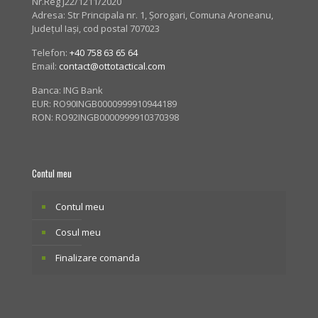
Nr.Reg J22/1211/2020
Adresa:
Str Principala nr. 1
, Șorogari, Comuna Aroneanu,
Județul Iași, cod postal 707023
Telefon:
+40 758 63 65 64
Email:
contact@ottotactical.com
Banca: ING Bank
EUR: RO90INGB0000999910944189
RON: RO92INGB0000999910370398
Contul meu
Contul meu
Cosul meu
Finalizare comanda