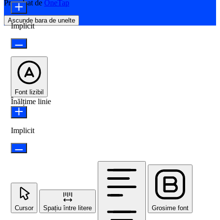
Propulsat de
OneTap
Ascunde bara de unelte
Implicit
Font lizibil
Înălțime linie
Implicit
Cursor
Spațiu între litere
Grosime font