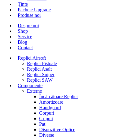
Ținte
Pachete Upgrade
Produse noi
Despre noi
Shop
Service
Blog
Contact
Replici Airsoft
Replici Pistoale
Replici Asalt
Replici Sniper
Replici SAW
Componente
Externe
Încărcătoare Replici
Amortizoare
Handguard
Corpuri
Gripuri
Pat
Dispozitive Optice
Diverse