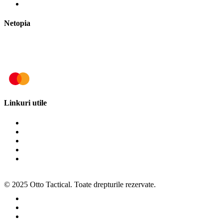
Politica de retur
Netopia
Linkuri utile
Termeni și condiții
Politica de cookies
Politica de confidențialitate
ANPC
SOL
© 2025 Otto Tactical. Toate drepturile rezervate.