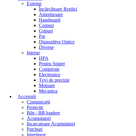
Externe
Încărcătoare Replici
Amortizoare
Handguard
Corpuri
Gripuri
Pat
Dispozitive Optice
Diverse
Interne
HPA
Pentru Sniper
Compresie
Electronice
Țevi de precizie
Motoare
Mecanica
Accesorii
Comunicații
Protectie
Bile / BB loadere
Acumulatori
Incarcatoare Acumulatori
Patchuri
Intretinere