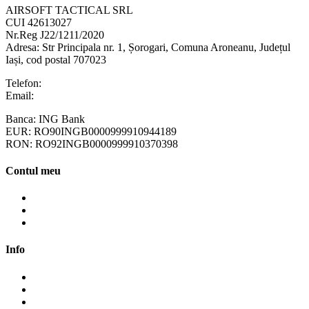
AIRSOFT TACTICAL SRL
CUI 42613027
Nr.Reg J22/1211/2020
Adresa:
Str Principala nr. 1
, Șorogari, Comuna Aroneanu, Județul
Iași, cod postal 707023
Telefon:
+40 758 63 65 64
Email:
contact@ottotactical.com
Banca: ING Bank
EUR: RO90INGB0000999910944189
RON: RO92INGB0000999910370398
Contul meu
Contul meu
Cosul meu
Finalizare comanda
Info
Cum cumpăr?
Cum plătesc?
Termene și modalități de livrare