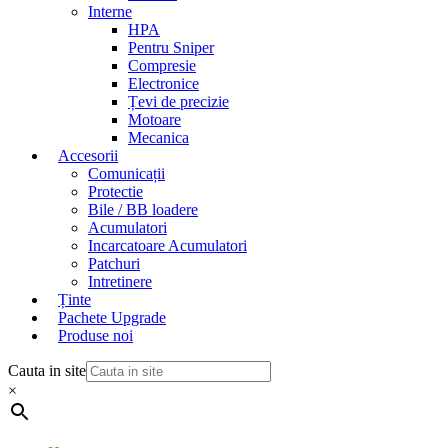
Interne
HPA
Pentru Sniper
Compresie
Electronice
Țevi de precizie
Motoare
Mecanica
Accesorii
Comunicații
Protectie
Bile / BB loadere
Acumulatori
Incarcatoare Acumulatori
Patchuri
Intretinere
Ținte
Pachete Upgrade
Produse noi
Cauta in site
×