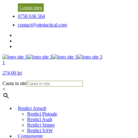
Contul meu
0758 636 564
contact@ottotactical.com
1
274,00 lei
Cauta in site
×
Replici Airsoft
Replici Pistoale
Replici Asalt
Replici Sniper
Replici SAW
Componente