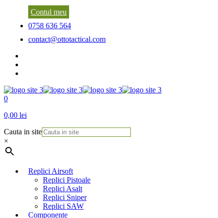
Contul meu
0758 636 564
contact@ottotactical.com
0
0,00 lei
Cauta in site
×
Replici Airsoft
Replici Pistoale
Replici Asalt
Replici Sniper
Replici SAW
Componente