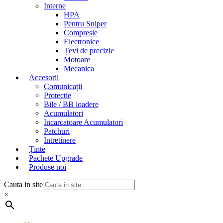
Interne
HPA
Pentru Sniper
Compresie
Electronice
Țevi de precizie
Motoare
Mecanica
Accesorii
Comunicații
Protectie
Bile / BB loadere
Acumulatori
Incarcatoare Acumulatori
Patchuri
Intretinere
Ținte
Pachete Upgrade
Produse noi
Cauta in site
×