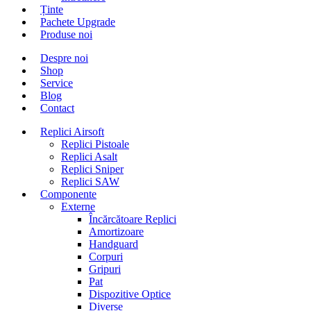
Ținte
Pachete Upgrade
Produse noi
Despre noi
Shop
Service
Blog
Contact
Replici Airsoft
Replici Pistoale
Replici Asalt
Replici Sniper
Replici SAW
Componente
Externe
Încărcătoare Replici
Amortizoare
Handguard
Corpuri
Gripuri
Pat
Dispozitive Optice
Diverse