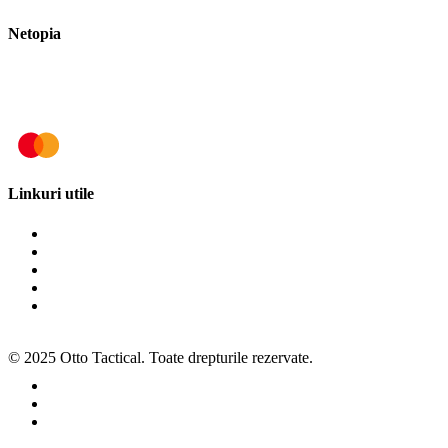
Netopia
Linkuri utile
Termeni și condiții
Politica de cookies
Politica de confidențialitate
ANPC
SOL
© 2025 Otto Tactical. Toate drepturile rezervate.