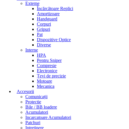
Externe
Încărcătoare Replici
Amortizoare
Handguard
Corpuri
Gripuri
Pat
Dispozitive Optice
Diverse
Interne
HPA
Pentru Sniper
Compresie
Electronice
Țevi de precizie
Motoare
Mecanica
Accesorii
Comunicații
Protectie
Bile / BB loadere
Acumulatori
Incarcatoare Acumulatori
Patchuri
Intretinere