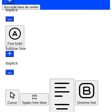
Ascunde bara de unelte
Implicit
Font lizibil
Înălțime linie
Implicit
Cursor
Spațiu între litere
Grosime font