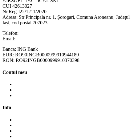
AIRSOFT TACTICAL SRL
CUI 42613027
Nr.Reg J22/1211/2020
Adresa:
Str Principala nr. 1
, Șorogari, Comuna Aroneanu, Județul
Iași, cod postal 707023
Telefon:
+40 758 63 65 64
Email:
contact@ottotactical.com
Banca: ING Bank
EUR: RO90INGB0000999910944189
RON: RO92INGB0000999910370398
Contul meu
Contul meu
Cosul meu
Finalizare comanda
Info
Cum cumpăr?
Cum plătesc?
Termene și modalități de livrare
Politica de retur