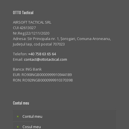
OTTO Tactical
AIRSOFT TACTICAL SRL
CUI 42613027
Nr.Reg J22/1211/2020
Adresa:
Str Principala nr. 1
, Șorogari, Comuna Aroneanu,
Județul Iași, cod postal 707023
Telefon:
+40 758 63 65 64
Email:
contact@ottotactical.com
Banca: ING Bank
EUR: RO90INGB0000999910944189
RON: RO92INGB0000999910370398
Contul meu
Contul meu
Cosul meu