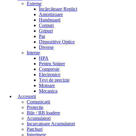
Externe
Încărcătoare Replici
Amortizoare
Handguard
Corpuri
Gripuri
Pat
Dispozitive Optice
Diverse
Interne
HPA
Pentru Sniper
Compresie
Electronice
Țevi de precizie
Motoare
Mecanica
Accesorii
Comunicații
Protectie
Bile / BB loadere
Acumulatori
Incarcatoare Acumulatori
Patchuri
Intretinere