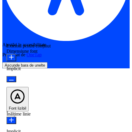
Ajustări la accesibilitate
Extensii pentru conținut
Dimensiune font
Propulsat de
OneTap
Ascunde bara de unelte
Implicit
Font lizibil
Înălțime linie
Implicit