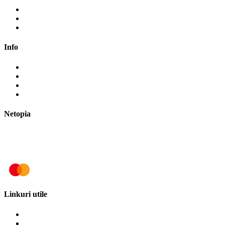
Contul meu
Cosul meu
Finalizare comanda
Info
Cum cumpăr?
Cum plătesc?
Termene și modalități de livrare
Politica de retur
Netopia
Linkuri utile
Termeni și condiții
Politica de cookies