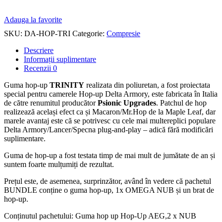
Adauga la favorite
SKU:
DA-HOP-TRI
Categorie:
Compresie
Descriere
Informații suplimentare
Recenzii
0
Guma hop-up
TRINITY
realizata din poliuretan, a fost proiectata
special pentru camerele Hop-up Delta Armory, este fabricata în Italia
de către renumitul producător
Psionic Upgrades
. Patchul de hop
realizează același efect ca și Macaron/Mr.Hop de la Maple Leaf, dar
marele avantaj este că se potrivesc cu cele mai multereplici populare
Delta Armory/Lancer/Specna plug-and-play – adică fără modificări
suplimentare.
Guma de hop-up a fost testata timp de mai mult de jumătate de an și
suntem foarte mulțumiți de rezultat.
Prețul este, de asemenea, surprinzător, având în vedere că pachetul
BUNDLE conține o guma hop-up, 1x OMEGA NUB și un brat de
hop-up.
Conținutul pachetului: Guma hop up Hop-Up AEG,2 x NUB