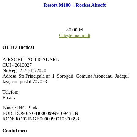
Resort M100 – Rocket Airsoft
40,00
lei
Citește mai mult
OTTO Tactical
AIRSOFT TACTICAL SRL
CUI 42613027
Nr.Reg J22/1211/2020
Adresa:
Str Principala nr. 1
, Șorogari, Comuna Aroneanu, Județul
Iași, cod postal 707023
Telefon:
+40 758 63 65 64
Email:
contact@ottotactical.com
Banca: ING Bank
EUR: RO90INGB0000999910944189
RON: RO92INGB0000999910370398
Contul meu