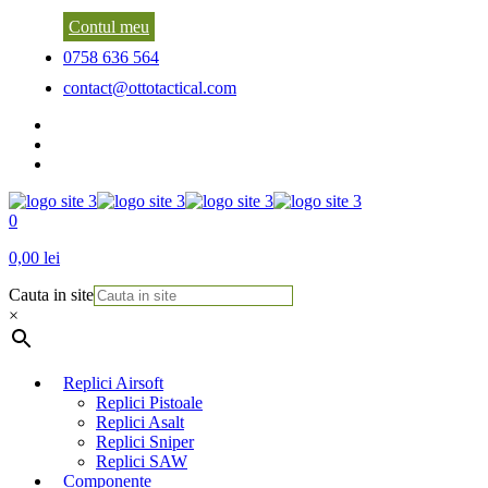
Contul meu
0758 636 564
contact@ottotactical.com
0
0,00 lei
Cauta in site
×
Replici Airsoft
Replici Pistoale
Replici Asalt
Replici Sniper
Replici SAW
Componente