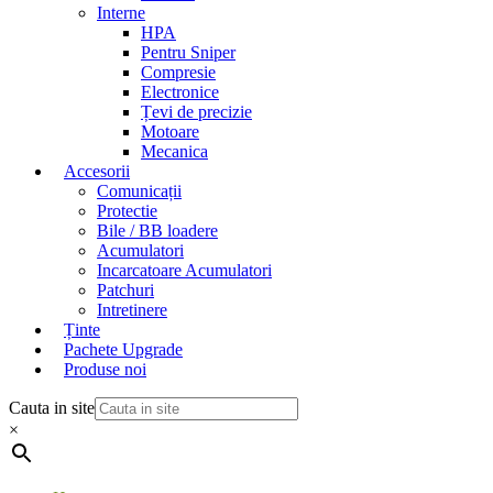
Interne
HPA
Pentru Sniper
Compresie
Electronice
Țevi de precizie
Motoare
Mecanica
Accesorii
Comunicații
Protectie
Bile / BB loadere
Acumulatori
Incarcatoare Acumulatori
Patchuri
Intretinere
Ținte
Pachete Upgrade
Produse noi
Cauta in site
×