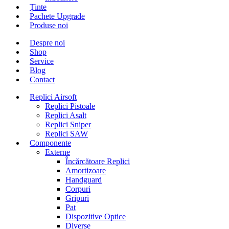
Ținte
Pachete Upgrade
Produse noi
Despre noi
Shop
Service
Blog
Contact
Replici Airsoft
Replici Pistoale
Replici Asalt
Replici Sniper
Replici SAW
Componente
Externe
Încărcătoare Replici
Amortizoare
Handguard
Corpuri
Gripuri
Pat
Dispozitive Optice
Diverse