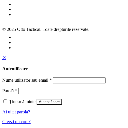
Politica de confidențialitate
ANPC
SOL
© 2025 Otto Tactical. Toate drepturile rezervate.
✕
Autentificare
Nume utilizator sau email
*
Parolă
*
Ține-mă minte
Autentificare
Ai uitat parola?
Creezi un cont?