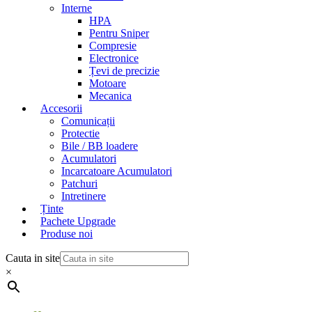
Interne
HPA
Pentru Sniper
Compresie
Electronice
Țevi de precizie
Motoare
Mecanica
Accesorii
Comunicații
Protectie
Bile / BB loadere
Acumulatori
Incarcatoare Acumulatori
Patchuri
Intretinere
Ținte
Pachete Upgrade
Produse noi
Cauta in site
×