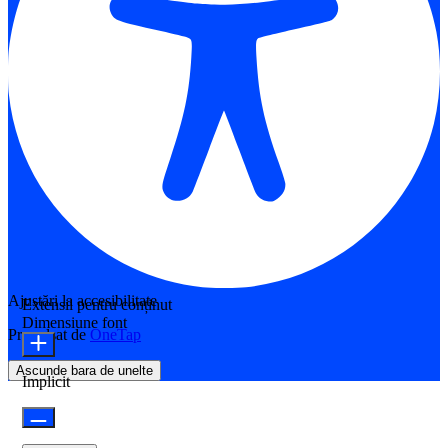
Ajustări la accesibilitate
Extensii pentru conținut
Dimensiune font
Propulsat de
OneTap
Ascunde bara de unelte
Implicit