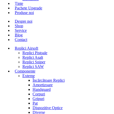
Ținte
Pachete Upgrade
Produse noi
Despre noi
Shop
Service
Blog
Contact
Replici Airsoft
Replici Pistoale
Replici Asalt
Replici Sniper
Replici SAW
Componente
Externe
Încărcătoare Replici
Amortizoare
Handguard
Corpuri
Gripuri
Pat
Dispozitive Optice
Diverse