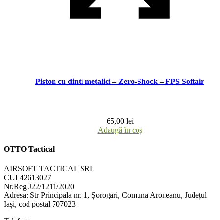
Piston cu dinti metalici – Zero-Shock – FPS Softair
65,00
lei
Adaugă în coș
OTTO Tactical
AIRSOFT TACTICAL SRL
CUI 42613027
Nr.Reg J22/1211/2020
Adresa:
Str Principala nr. 1
, Șorogari, Comuna Aroneanu, Județul
Iași, cod postal 707023