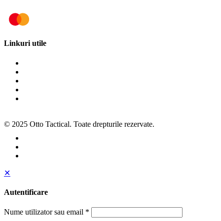
Linkuri utile
Termeni și condiții
Politica de cookies
Politica de confidențialitate
ANPC
SOL
© 2025 Otto Tactical. Toate drepturile rezervate.
✕
Autentificare
Nume utilizator sau email
*