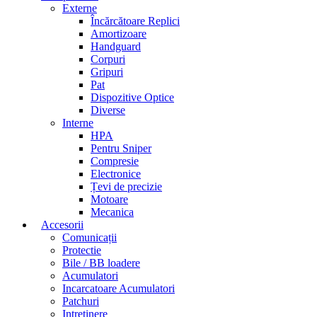
Externe
Încărcătoare Replici
Amortizoare
Handguard
Corpuri
Gripuri
Pat
Dispozitive Optice
Diverse
Interne
HPA
Pentru Sniper
Compresie
Electronice
Țevi de precizie
Motoare
Mecanica
Accesorii
Comunicații
Protectie
Bile / BB loadere
Acumulatori
Incarcatoare Acumulatori
Patchuri
Intretinere