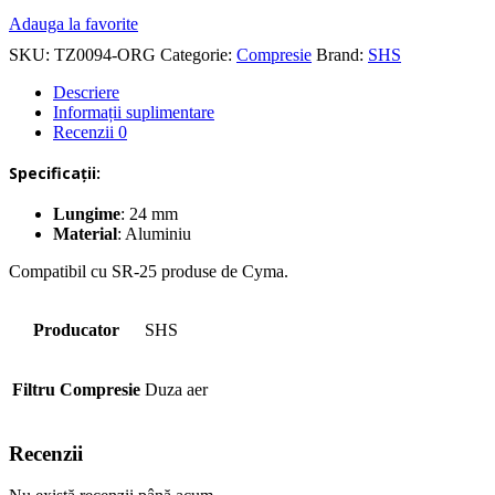
Adauga la favorite
SKU:
TZ0094-ORG
Categorie:
Compresie
Brand:
SHS
Descriere
Informații suplimentare
Recenzii
0
Specificații:
Lungime
: 24 mm
Material
: Aluminiu
Compatibil cu SR-25 produse de Cyma.
Producator
SHS
Filtru Compresie
Duza aer
Recenzii