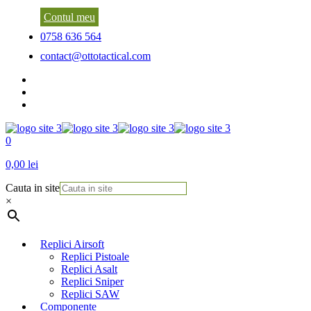
Contul meu
0758 636 564
contact@ottotactical.com
0
0,00 lei
Cauta in site
×
Replici Airsoft
Replici Pistoale
Replici Asalt
Replici Sniper
Replici SAW
Componente