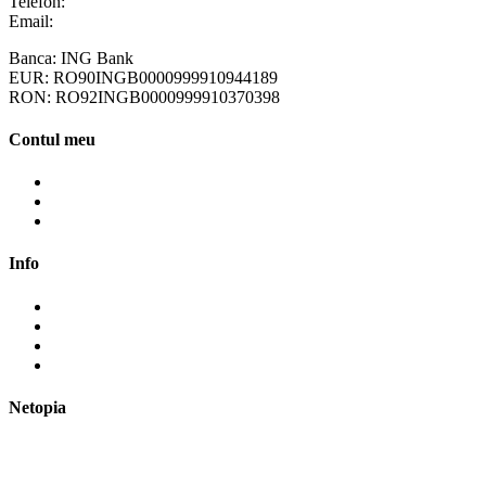
Telefon:
+40 758 63 65 64
Email:
contact@ottotactical.com
Banca: ING Bank
EUR: RO90INGB0000999910944189
RON: RO92INGB0000999910370398
Contul meu
Contul meu
Cosul meu
Finalizare comanda
Info
Cum cumpăr?
Cum plătesc?
Termene și modalități de livrare
Politica de retur
Netopia