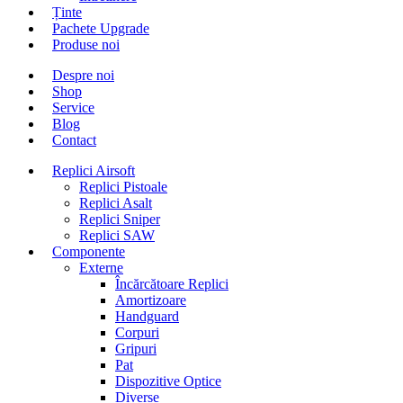
Ținte
Pachete Upgrade
Produse noi
Despre noi
Shop
Service
Blog
Contact
Replici Airsoft
Replici Pistoale
Replici Asalt
Replici Sniper
Replici SAW
Componente
Externe
Încărcătoare Replici
Amortizoare
Handguard
Corpuri
Gripuri
Pat
Dispozitive Optice
Diverse