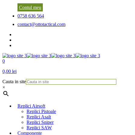
Contul meu
0758 636 564
contact@ottotactical.com
0
0,00 lei
Cauta in site
×
Replici Airsoft
Replici Pistoale
Replici Asalt
Replici Sniper
Replici SAW
Componente