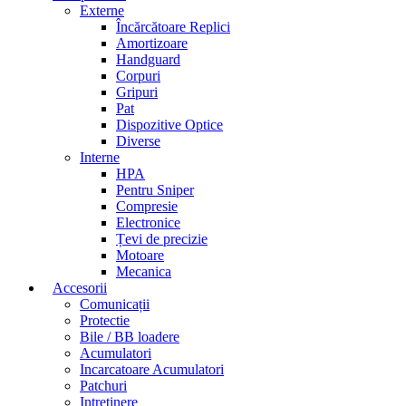
Externe
Încărcătoare Replici
Amortizoare
Handguard
Corpuri
Gripuri
Pat
Dispozitive Optice
Diverse
Interne
HPA
Pentru Sniper
Compresie
Electronice
Țevi de precizie
Motoare
Mecanica
Accesorii
Comunicații
Protectie
Bile / BB loadere
Acumulatori
Incarcatoare Acumulatori
Patchuri
Intretinere