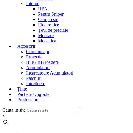
Interne
HPA
Pentru Sniper
Compresie
Electronice
Țevi de precizie
Motoare
Mecanica
Accesorii
Comunicații
Protectie
Bile / BB loadere
Acumulatori
Incarcatoare Acumulatori
Patchuri
Intretinere
Ținte
Pachete Upgrade
Produse noi
Cauta in site
×