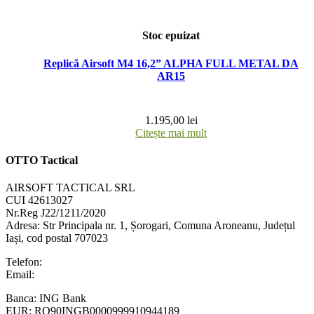
Stoc epuizat
Replică Airsoft M4 16,2” ALPHA FULL METAL DA
AR15
1.195,00
lei
Citește mai mult
OTTO Tactical
AIRSOFT TACTICAL SRL
CUI 42613027
Nr.Reg J22/1211/2020
Adresa:
Str Principala nr. 1
, Șorogari, Comuna Aroneanu, Județul
Iași, cod postal 707023
Telefon:
+40 758 63 65 64
Email:
contact@ottotactical.com
Banca: ING Bank
EUR: RO90INGB0000999910944189