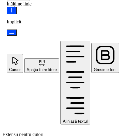
Înălțime linie
Implicit
Cursor
Spațiu între litere
Grosime font
Aliniază textul
Extensii pentru culori