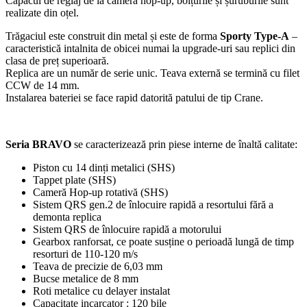
Capacul de reglaj de la camera hop-up, bolțurile și șuruburile sunt
realizate din oțel.
Trăgaciul este construit din metal și este de forma
Sporty Type-A
–
caracteristică intalnita de obicei numai la upgrade-uri sau replici din
clasa de preț superioară.
Replica are un număr de serie unic. Teava externă se termină cu filet
CCW de 14 mm.
Instalarea bateriei se face rapid datorită patului de tip Crane.
Seria
BRAVO
se caracterizează prin piese interne de înaltă calitate:
Piston cu 14 dinți metalici (SHS)
Tappet plate (SHS)
Cameră Hop-up rotativă (SHS)
Sistem QRS gen.2 de înlocuire rapidă a resortului fără a
demonta replica
Sistem QRS de înlocuire rapidă a motorului
Gearbox ranforsat, ce poate susține o perioadă lungă de timp
resorturi de 110-120 m/s
Teava de precizie de 6,03 mm
Bucse metalice de 8 mm
Roti metalice cu delayer instalat
Capacitate incarcator : 120 bile