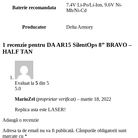
7.4V Li-Po/Li-Ion, 9.6V Ni-
Baterie recomandata
Mh/Ni-Cd
Producator
Delta Armory
1 recenzie pentru
DA AR15 SilentOps 8” BRAVO –
HALF TAN
Evaluat la
5
din 5
5.0
MariuZel
(proprietar verificat)
–
martie 18, 2022
Replica asta este LASER!
Adaugă o recenzie
Adresa ta de email nu va fi publicată.
Câmpurile obligatorii sunt
marcate cu
*