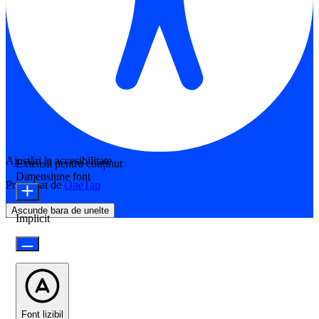
Ajustări la accesibilitate
Extensii pentru conținut
Dimensiune font
Propulsat de
OneTap
Ascunde bara de unelte
Implicit
Font lizibil