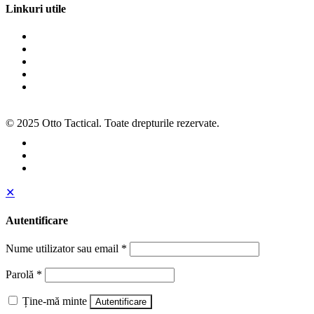
Linkuri utile
Termeni și condiții
Politica de cookies
Politica de confidențialitate
ANPC
SOL
© 2025 Otto Tactical. Toate drepturile rezervate.
✕
Autentificare
Nume utilizator sau email
*
Parolă
*
Ține-mă minte
Autentificare