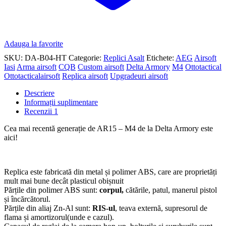
Adauga la favorite
SKU:
DA-B04-HT
Categorie:
Replici Asalt
Etichete:
AEG
Airsoft
Iasi
Arma airsoft
CQB
Custom airsoft
Delta Armory
M4
Ottotactical
Ottotacticalairsoft
Replica airsoft
Upgradeuri airsoft
Descriere
Informații suplimentare
Recenzii
1
Cea mai recentă generație de AR15 – M4 de la Delta Armory este
aici!
Replica este fabricată din metal și polimer ABS, care are proprietăți
mult mai bune decât plasticul obișnuit
Părțile din polimer ABS sunt:
corpul,
cătările, patul, manerul pistol
și încărcătorul.
Părțile din aliaj Zn-Al sunt:
RIS-ul
, teava externă, supresorul de
flama și amortizorul(unde e cazul).