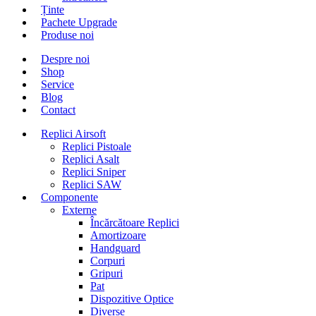
Ținte
Pachete Upgrade
Produse noi
Despre noi
Shop
Service
Blog
Contact
Replici Airsoft
Replici Pistoale
Replici Asalt
Replici Sniper
Replici SAW
Componente
Externe
Încărcătoare Replici
Amortizoare
Handguard
Corpuri
Gripuri
Pat
Dispozitive Optice
Diverse