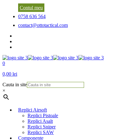
Contul meu
0758 636 564
contact@ottotactical.com
0
0,00 lei
Cauta in site
×
Replici Airsoft
Replici Pistoale
Replici Asalt
Replici Sniper
Replici SAW
Componente