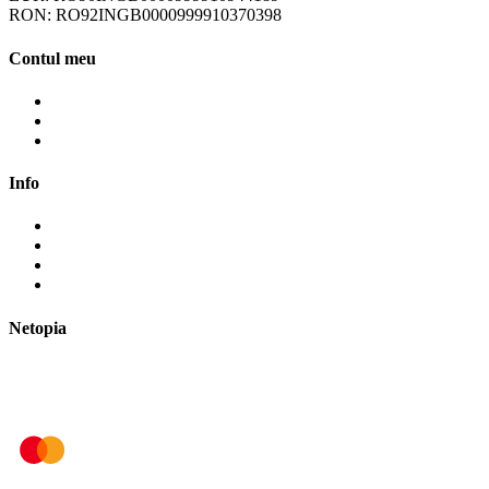
RON: RO92INGB0000999910370398
Contul meu
Contul meu
Cosul meu
Finalizare comanda
Info
Cum cumpăr?
Cum plătesc?
Termene și modalități de livrare
Politica de retur
Netopia