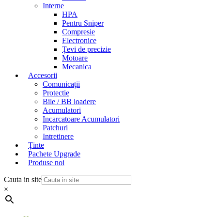
Interne
HPA
Pentru Sniper
Compresie
Electronice
Țevi de precizie
Motoare
Mecanica
Accesorii
Comunicații
Protectie
Bile / BB loadere
Acumulatori
Incarcatoare Acumulatori
Patchuri
Intretinere
Ținte
Pachete Upgrade
Produse noi
Cauta in site
×