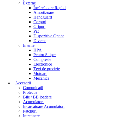
Externe
Încărcătoare Replici
Amortizoare
Handguard
Corpuri
Gripuri
Pat
Dispozitive Optice
Diverse
Interne
HPA
Pentru Sniper
Compresie
Electronice
Țevi de precizie
Motoare
Mecanica
Accesorii
Comunicații
Protectie
Bile / BB loadere
Acumulatori
Incarcatoare Acumulatori
Patchuri
Intretinere