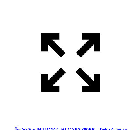
Încărcător M4 DMAG HI-CAPA 300BB – Delta Armory