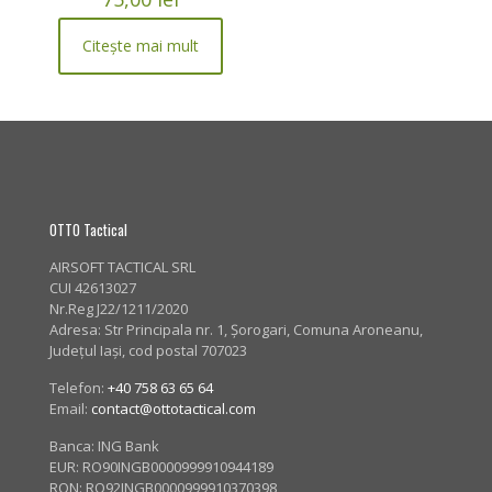
Citește mai mult
OTTO Tactical
AIRSOFT TACTICAL SRL
CUI 42613027
Nr.Reg J22/1211/2020
Adresa:
Str Principala nr. 1
, Șorogari, Comuna Aroneanu,
Județul Iași, cod postal 707023
Telefon:
+40 758 63 65 64
Email:
contact@ottotactical.com
Banca: ING Bank
EUR: RO90INGB0000999910944189
RON: RO92INGB0000999910370398