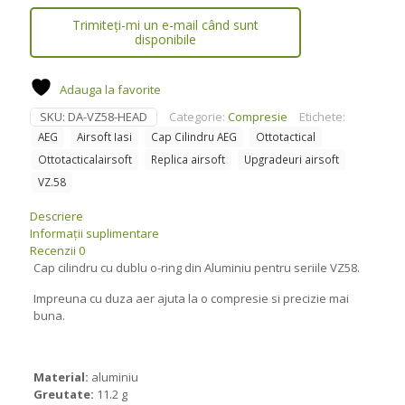
Trimiteți-mi un e-mail când sunt
disponibile
Adauga la favorite
SKU:
DA-VZ58-HEAD
Categorie:
Compresie
Etichete:
AEG
Airsoft Iasi
Cap Cilindru AEG
Ottotactical
Ottotacticalairsoft
Replica airsoft
Upgradeuri airsoft
VZ.58
Descriere
Informații suplimentare
Recenzii
0
Cap cilindru cu dublu o-ring din Aluminiu pentru seriile VZ58.
Impreuna cu duza aer ajuta la o compresie si precizie mai
buna.
Material:
aluminiu
Greutate:
11.2 g