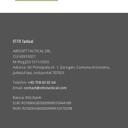
OTTO Tactical
AIRSOFT TACTICAL SRL
CUI 42613027
Nr.Reg J22/1211/2020
Adresa:
Str Principala nr. 1
, Șorogari, Comuna Aroneanu,
Județul Iași, cod postal 707023
Telefon:
+40 758 63 65 64
Email:
contact@ottotactical.com
Banca: ING Bank
EUR: RO90INGB0000999910944189
RON: RO92INGB0000999910370398