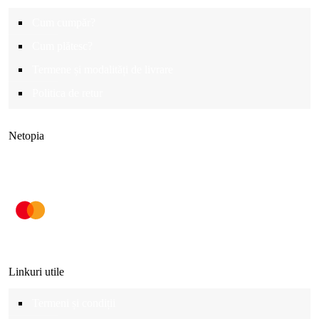
Cum cumpăr?
Cum plătesc?
Termene și modalități de livrare
Politica de retur
Netopia
Linkuri utile
Termeni și condiții