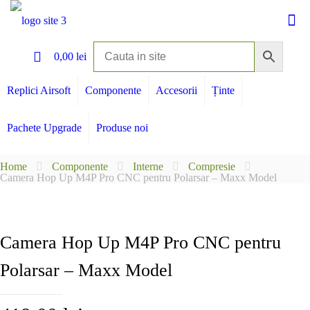
0
0,00 lei
Replici Airsoft
Componente
Accesorii
Ținte
Pachete Upgrade
Produse noi
Home
Componente
Interne
Compresie
Camera Hop Up M4P Pro CNC pentru Polarsar – Maxx Model
Camera Hop Up M4P Pro CNC pentru
Polarsar – Maxx Model