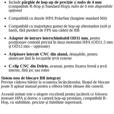
Include
pârghie de hop-up de precizie
și
nubs de 4 mm
(compatibile R-Hop și Standard-Hop);
nubs de 6 mm disponibile
opțional
Compatibilă cu duzele HPA PolarStar (lungime standard M4)
Compatibilă cu majoritatea gumei de hop-up aftermarket (soft și
hard), fără pierderi de FPS sau căderi de BB
Adaptor de intrare interschimbabil OD11 mm
, pentru
poziționare centrală precisă în duza motorului HPA (OD11.5 mm
și OD12 mm – opționale)
Aripioare laterale CNC din alamă
, detașabile, pentru
alunecare lină în locașurile țevii externe
C-clip CNC din Delrin
, avansat, pentru fixarea fermă a țevii
interne, fără joc sau rotire
Sistem nou de blocare BB integrat:
Previne căderea bilelor la scoaterea încărcătorului. Brațul de blocare
poate fi apăsat manual pentru a elibera bilele rămase din cameră.
Această unitate este o alegere excelentă pentru jucătorii ce folosesc
motoare HPA și doresc o cameră hop-up premium, compatibilă R-
Hop, cu stabilitate, precizie și fiabilitate superioară.