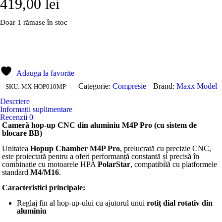
419,00
lei
Doar 1 rămase în stoc
Adaugă în coș
Adauga la favorite
Categorie:
Compresie
Brand:
Maxx Model
SKU:
MX-HOP010MP
Descriere
Informații suplimentare
Recenzii
0
Cameră hop-up CNC din aluminiu M4P Pro (cu sistem de
blocare BB)
Unitatea
Hopup Chamber M4P Pro
, prelucrată cu precizie CNC,
este proiectată pentru a oferi performanță constantă și precisă în
combinație cu motoarele HPA
PolarStar
, compatibilă cu platformele
standard
M4/M16
.
Caracteristici principale:
Reglaj fin al hop-up-ului cu ajutorul unui
rotiț dial rotativ din
aluminiu