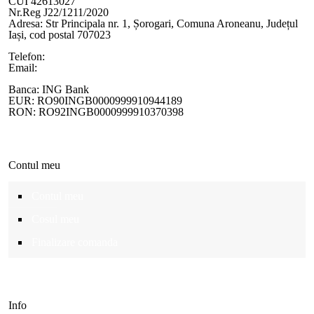
CUI 42613027
Nr.Reg J22/1211/2020
Adresa:
Str Principala nr. 1
, Șorogari, Comuna Aroneanu, Județul
Iași, cod postal 707023
Telefon:
+40 758 63 65 64
Email:
contact@ottotactical.com
Banca: ING Bank
EUR: RO90INGB0000999910944189
RON: RO92INGB0000999910370398
Contul meu
Contul meu
Cosul meu
Finalizare comanda
Info