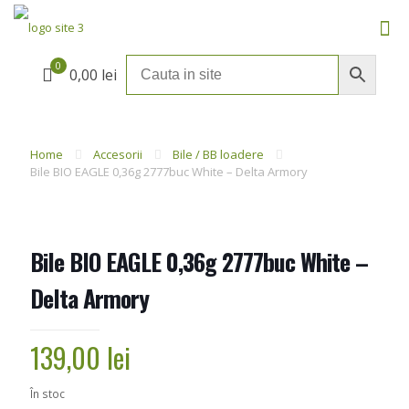
0
0,00 lei
Home
Accesorii
Bile / BB loadere
Bile BIO EAGLE 0,36g 2777buc White – Delta Armory
Bile BIO EAGLE 0,36g 2777buc White –
Delta Armory
139,00
lei
În stoc