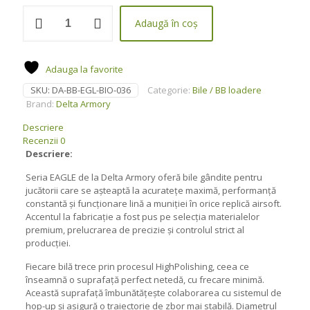
Cantitate
Adaugă în coș
Bile
BIO
EAGLE
0,36g
Adauga la favorite
2777buc
SKU:
DA-BB-EGL-BIO-036
Categorie:
Bile / BB loadere
White
-
Brand:
Delta Armory
Delta
Descriere
Armory
Recenzii
0
Descriere:
Seria EAGLE de la Delta Armory oferă bile gândite pentru
jucătorii care se așteaptă la acuratețe maximă, performanță
constantă și funcționare lină a muniției în orice replică airsoft.
Accentul la fabricație a fost pus pe selecția materialelor
premium, prelucrarea de precizie și controlul strict al
producției.
Fiecare bilă trece prin procesul HighPolishing, ceea ce
înseamnă o suprafață perfect netedă, cu frecare minimă.
Această suprafață îmbunătățește colaborarea cu sistemul de
hop-up și asigură o traiectorie de zbor mai stabilă. Diametrul