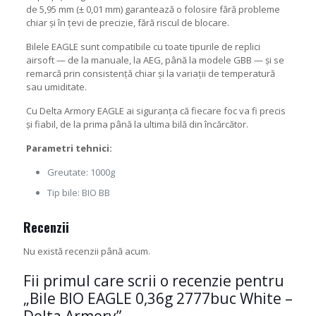
de 5,95 mm (± 0,01 mm) garantează o folosire fără probleme
chiar și în țevi de precizie, fără riscul de blocare.
Bilele EAGLE sunt compatibile cu toate tipurile de replici
airsoft — de la manuale, la AEG, până la modele GBB — și se
remarcă prin consistență chiar și la variații de temperatură
sau umiditate.
Cu Delta Armory EAGLE ai siguranța că fiecare foc va fi precis
și fiabil, de la prima până la ultima bilă din încărcător.
Parametri tehnici:
Greutate: 1000g
Tip bile: BIO BB
Recenzii
Nu există recenzii până acum.
Fii primul care scrii o recenzie pentru
„Bile BIO EAGLE 0,36g 2777buc White –