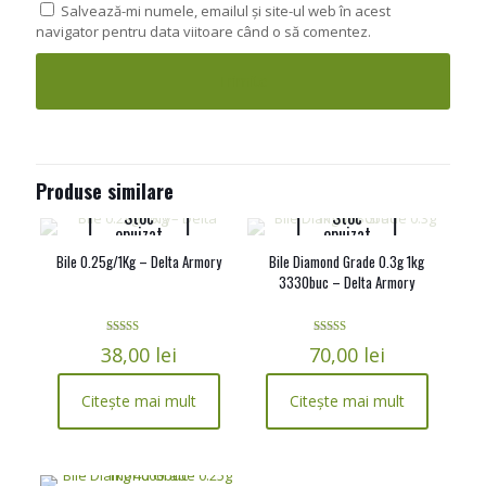
Salvează-mi numele, emailul și site-ul web în acest
navigator pentru data viitoare când o să comentez.
Produse similare
Stoc
Stoc
epuizat
epuizat
Bile 0.25g/1Kg – Delta Armory
Bile Diamond Grade 0.3g 1kg
3330buc – Delta Armory
Evaluat la
Evaluat la
38,00
lei
70,00
lei
5.00
5.00
din 5
din 5
Citește mai mult
Citește mai mult