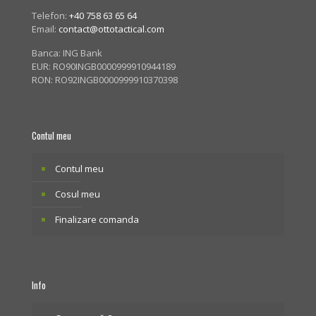
Telefon:
+40 758 63 65 64
Email:
contact@ottotactical.com
Banca: ING Bank
EUR: RO90INGB0000999910944189
RON: RO92INGB0000999910370398
Contul meu
Contul meu
Cosul meu
Finalizare comanda
Info