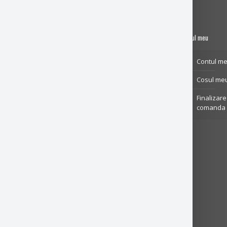
OTTO Tactical
Contul meu
AIRSOFT TACTICAL
Contul m
SRL
CUI 42613027
Cosul me
Nr.Reg
J22/1211/2020
Finalizare
Adresa:
Str
comanda
Principala nr. 1
,
Șorogari, Comuna
Aroneanu, Județul
Iași, cod postal
707023
Telefon:
+40 758
63 65 64
Email:
contact@ottotactical.com
Banca: ING Bank
EUR: