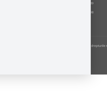
RO90INGB0000999910944189
RON:
RO92INGB0000999910370398
© 2025 Otto Tactical. Toate drepturile 