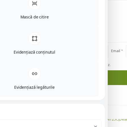
Mască de citire
Nume
*
Email
*
Evidențiază conținutul
viitoare când o să comentez.
Evidențiază legăturile
Produse similare