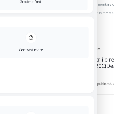
Grosime font
Cablu:
scurtat pentru montare c
Dimensiuni:
14 mm x 19 mm x 1
Producator
Delta Armory
Recenzii
Nu există recenzii până acum.
Contrast mare
Fii primul care scrii o 
11.1V 1100mAh 20C(Dean
Delta Armory”
Adresa ta de email nu va fi publicată.
Evaluarea ta