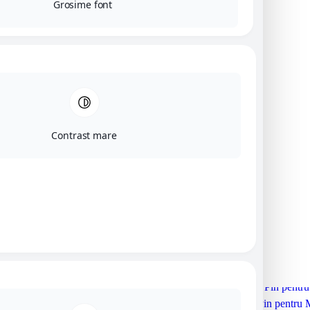
Grosime font
Contrast mare
Produse similare
Pin pentru