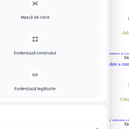
Mască de citire
Ada
Evidențiază conținutul
St
Dispozitiv de prindere a cu
Evidențiază legăturile
Cite
St