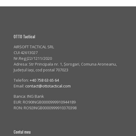
OTTO Tactical
AIRSOFT TACTICAL SRL
CUI 42613027
Nr.Reg J22/1211/2020
Adresa:
Str Principala nr. 1
, Șorogari, Comuna Aroneanu,
Județul Iași, cod postal 707023
Telefon:
+40 758 63 65 64
Email:
contact@ottotactical.com
Banca: ING Bank
EUR: RO90INGB0000999910944189
RON: RO92INGB0000999910370398
Contul meu