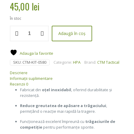
45,00
lei
În stoc
Cantitate
Adaugă în coș
Arc
pentru
trăgaci
(Easy-
Adauga la favorite
pull)
SKU:
CTM-KIT-0580
Categorie:
HPA
Brand:
CTM Tactical
pentru
AAP-
Descriere
01
Informații suplimentare
–
Recenzii
0
set
Fabricat din
oțel inoxidabil
, oferind durabilitate și
de
rezistență.
2
bucăți
Reduce greutatea de apăsare a trăgaciului
,
-
permițând o reacție mai rapidă la tragere.
CTM
Tactical
Funcționează excelent împreună cu
trăgaciurile de
competiție
pentru performanțe sporite.