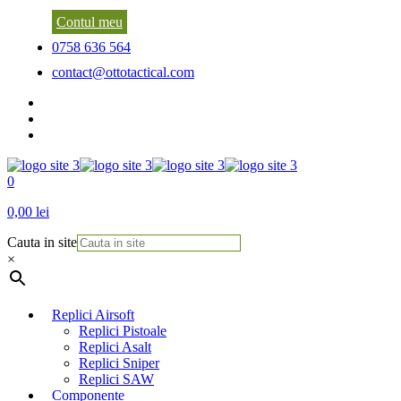
Contul meu
0758 636 564
contact@ottotactical.com
0
0,00 lei
Cauta in site
×
Replici Airsoft
Replici Pistoale
Replici Asalt
Replici Sniper
Replici SAW
Componente