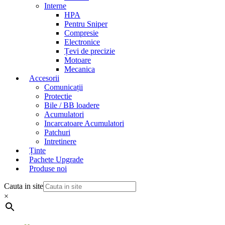
Interne
HPA
Pentru Sniper
Compresie
Electronice
Țevi de precizie
Motoare
Mecanica
Accesorii
Comunicații
Protectie
Bile / BB loadere
Acumulatori
Incarcatoare Acumulatori
Patchuri
Intretinere
Ținte
Pachete Upgrade
Produse noi
Cauta in site
×