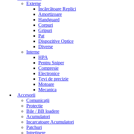
Externe
Încărcătoare Replici
Amortizoare
Handguard
Corpuri
Gripuri
Pat
Dispozitive Optice
Diverse
Interne
HPA
Pentru Sniper
Compresie
Electronice
Țevi de precizie
Motoare
Mecanica
Accesorii
Comunicații
Protectie
Bile / BB loadere
Acumulatori
Incarcatoare Acumulatori
Patchuri
Intretinere