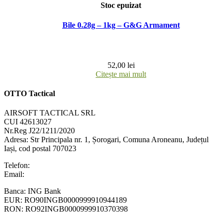
Stoc epuizat
Bile 0.28g – 1kg – G&G Armament
52,00
lei
Citește mai mult
OTTO Tactical
AIRSOFT TACTICAL SRL
CUI 42613027
Nr.Reg J22/1211/2020
Adresa:
Str Principala nr. 1
, Șorogari, Comuna Aroneanu, Județul
Iași, cod postal 707023
Telefon:
+40 758 63 65 64
Email:
contact@ottotactical.com
Banca: ING Bank
EUR: RO90INGB0000999910944189
RON: RO92INGB0000999910370398