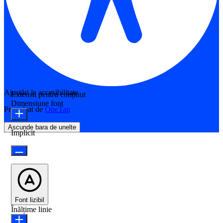
Ajustări la accesibilitate
Extensii pentru conținut
Dimensiune font
Propulsat de
OneTap
Ascunde bara de unelte
Implicit
Font lizibil
Înălțime linie