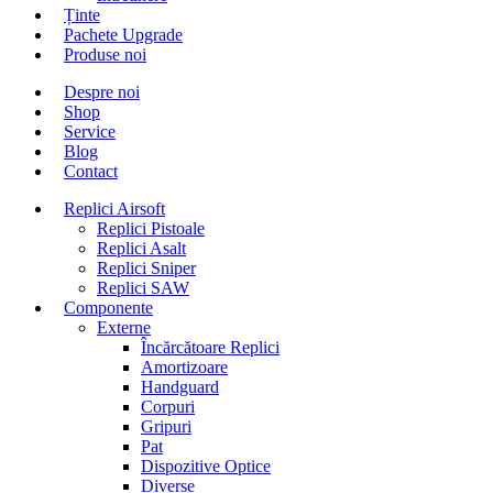
Ținte
Pachete Upgrade
Produse noi
Despre noi
Shop
Service
Blog
Contact
Replici Airsoft
Replici Pistoale
Replici Asalt
Replici Sniper
Replici SAW
Componente
Externe
Încărcătoare Replici
Amortizoare
Handguard
Corpuri
Gripuri
Pat
Dispozitive Optice
Diverse