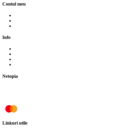
Contul meu
Contul meu
Cosul meu
Finalizare comanda
Info
Cum cumpăr?
Cum plătesc?
Termene și modalități de livrare
Politica de retur
Netopia
Linkuri utile