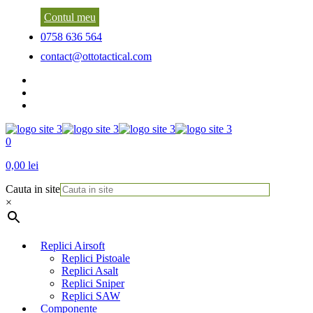
Contul meu
0758 636 564
contact@ottotactical.com
0
0,00 lei
Cauta in site
×
Replici Airsoft
Replici Pistoale
Replici Asalt
Replici Sniper
Replici SAW
Componente