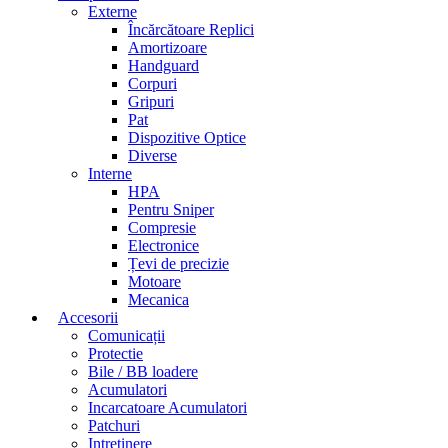
Externe
Încărcătoare Replici
Amortizoare
Handguard
Corpuri
Gripuri
Pat
Dispozitive Optice
Diverse
Interne
HPA
Pentru Sniper
Compresie
Electronice
Țevi de precizie
Motoare
Mecanica
Accesorii
Comunicații
Protectie
Bile / BB loadere
Acumulatori
Incarcatoare Acumulatori
Patchuri
Intretinere