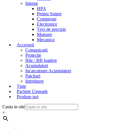
Interne
HPA
Pentru Sniper
Compresie
Electronice
Țevi de precizie
Motoare
Mecanica
Accesorii
Comunicații
Protectie
Bile / BB loadere
Acumulatori
Incarcatoare Acumulatori
Patchuri
Intretinere
Ținte
Pachete Upgrade
Produse noi
Cauta in site
×