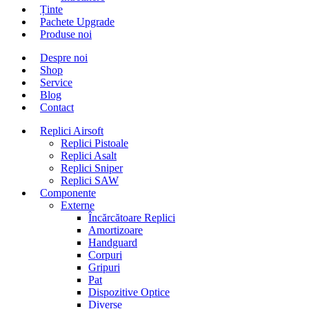
Ținte
Pachete Upgrade
Produse noi
Despre noi
Shop
Service
Blog
Contact
Replici Airsoft
Replici Pistoale
Replici Asalt
Replici Sniper
Replici SAW
Componente
Externe
Încărcătoare Replici
Amortizoare
Handguard
Corpuri
Gripuri
Pat
Dispozitive Optice
Diverse