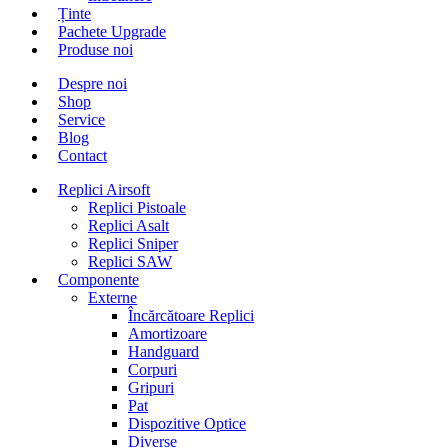
Ținte
Pachete Upgrade
Produse noi
Despre noi
Shop
Service
Blog
Contact
Replici Airsoft
Replici Pistoale
Replici Asalt
Replici Sniper
Replici SAW
Componente
Externe
Încărcătoare Replici
Amortizoare
Handguard
Corpuri
Gripuri
Pat
Dispozitive Optice
Diverse