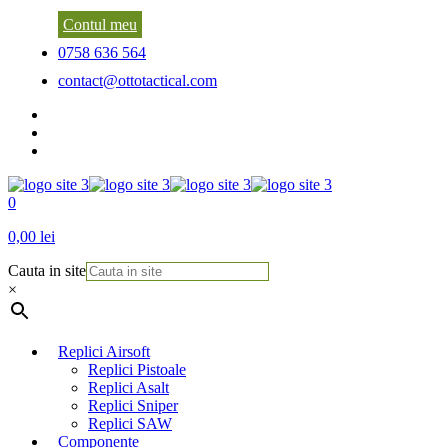
Contul meu
0758 636 564
contact@ottotactical.com
0
0,00 lei
Cauta in site
×
Replici Airsoft
Replici Pistoale
Replici Asalt
Replici Sniper
Replici SAW
Componente