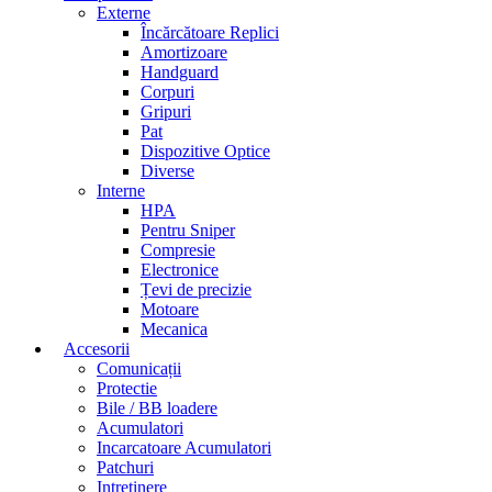
Externe
Încărcătoare Replici
Amortizoare
Handguard
Corpuri
Gripuri
Pat
Dispozitive Optice
Diverse
Interne
HPA
Pentru Sniper
Compresie
Electronice
Țevi de precizie
Motoare
Mecanica
Accesorii
Comunicații
Protectie
Bile / BB loadere
Acumulatori
Incarcatoare Acumulatori
Patchuri
Intretinere