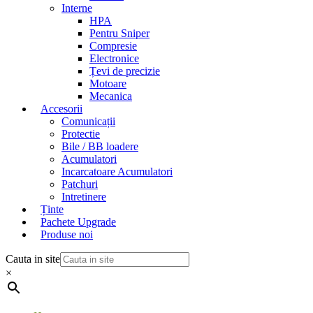
Interne
HPA
Pentru Sniper
Compresie
Electronice
Țevi de precizie
Motoare
Mecanica
Accesorii
Comunicații
Protectie
Bile / BB loadere
Acumulatori
Incarcatoare Acumulatori
Patchuri
Intretinere
Ținte
Pachete Upgrade
Produse noi
Cauta in site
×