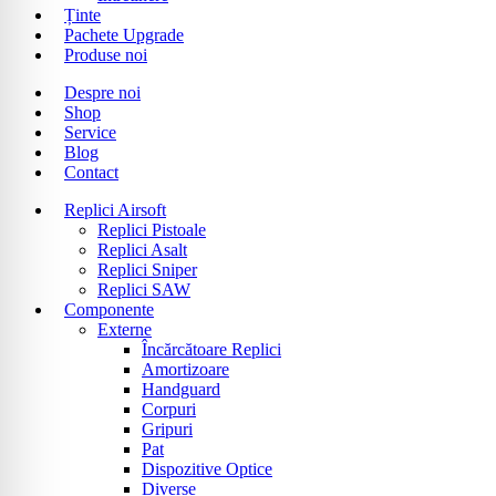
Ținte
Pachete Upgrade
Produse noi
Despre noi
Shop
Service
Blog
Contact
Replici Airsoft
Replici Pistoale
Replici Asalt
Replici Sniper
Replici SAW
Componente
Externe
Încărcătoare Replici
Amortizoare
Handguard
Corpuri
Gripuri
Pat
Dispozitive Optice
Diverse