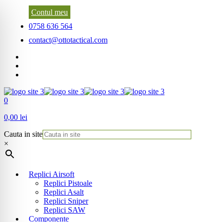
Contul meu
0758 636 564
contact@ottotactical.com
0
0,00 lei
Cauta in site
×
Replici Airsoft
Replici Pistoale
Replici Asalt
Replici Sniper
Replici SAW
Componente