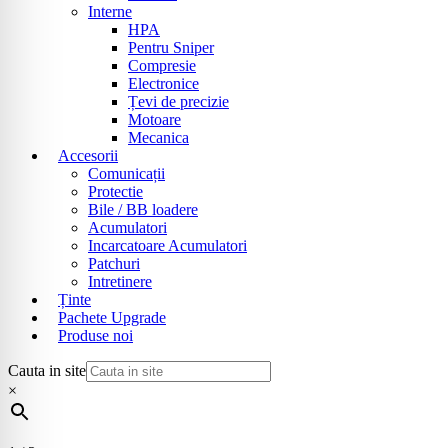
Interne
HPA
Pentru Sniper
Compresie
Electronice
Țevi de precizie
Motoare
Mecanica
Accesorii
Comunicații
Protectie
Bile / BB loadere
Acumulatori
Incarcatoare Acumulatori
Patchuri
Intretinere
Ținte
Pachete Upgrade
Produse noi
Cauta in site
×