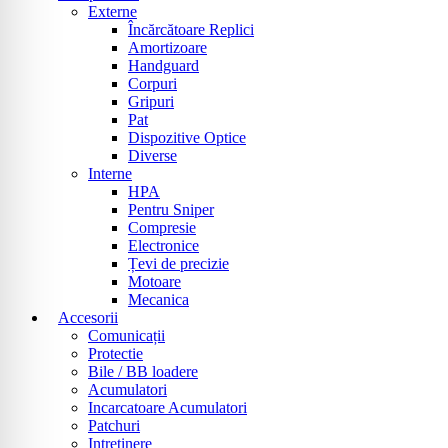
Externe
Încărcătoare Replici
Amortizoare
Handguard
Corpuri
Gripuri
Pat
Dispozitive Optice
Diverse
Interne
HPA
Pentru Sniper
Compresie
Electronice
Țevi de precizie
Motoare
Mecanica
Accesorii
Comunicații
Protectie
Bile / BB loadere
Acumulatori
Incarcatoare Acumulatori
Patchuri
Intretinere