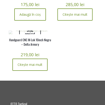
175,00
lei
285,00
lei
Adaugă în coș
Citește mai mult
Stoc
epuizat
Handguard CNC M-Lok 10inch Negru
– Delta Armory
219,00
lei
Citește mai mult
OTTO Tactical