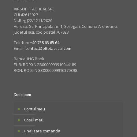
AIRSOFT TACTICAL SRL
CUI 42613027
Nr.Reg J22/1211/2020
Adresa:
Str Principala nr. 1
, Șorogari, Comuna Aroneanu,
Județul Iași, cod postal 707023
Telefon:
+40 758 63 65 64
Email:
contact@ottotactical.com
Banca: ING Bank
EUR: RO90INGB0000999910944189
RON: RO92INGB0000999910370398
Contul meu
Contul meu
Cosul meu
Finalizare comanda