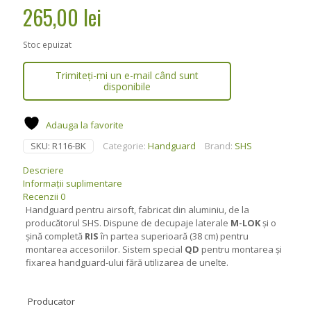
265,00
lei
Stoc epuizat
Trimiteți-mi un e-mail când sunt
disponibile
Adauga la favorite
SKU:
R116-BK
Categorie:
Handguard
Brand:
SHS
Descriere
Informații suplimentare
Recenzii
0
Handguard pentru airsoft, fabricat din aluminiu, de la
producătorul SHS. Dispune de decupaje laterale
M-LOK
și o
șină completă
RIS
în partea superioară (38 cm) pentru
montarea accesoriilor. Sistem special
QD
pentru montarea și
fixarea handguard-ului fără utilizarea de unelte.
Producator