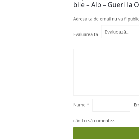
bile – Alb – Guerilla O
Adresa ta de email nu va fi publi
Evaluarea ta
Nume
*
Em
când o să comentez.