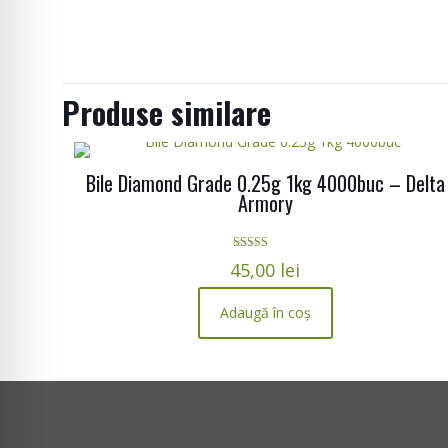
Produse similare
Bile Diamond Grade 0.25g 1kg 4000buc – Delta
Armory
Evaluat la
45,00
lei
5.00
din 5
Adaugă în coș