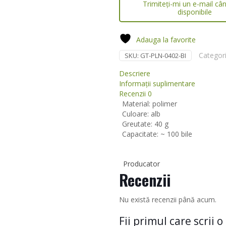
Trimiteți-mi un e-mail câ
disponibile
Adauga la favorite
Categor
SKU:
GT-PLN-0402-BI
Descriere
Informații suplimentare
Recenzii
0
Material: polimer
Culoare: alb
Greutate: 40 g
Capacitate: ~ 100 bile
Producator
Recenzii
Nu există recenzii până acum.
Fii primul care scrii