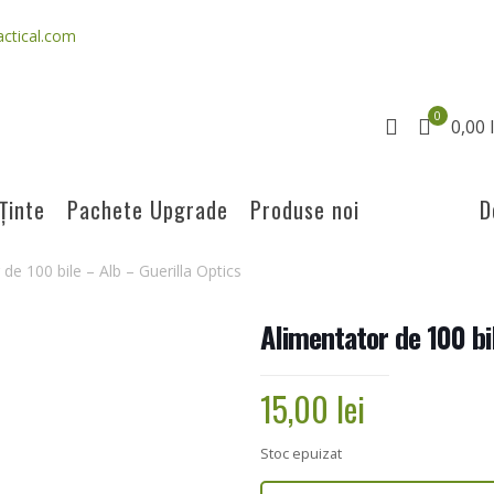
ctical.com
0
0,00 l
Ținte
Pachete Upgrade
Produse noi
D
de 100 bile – Alb – Guerilla Optics
Alimentator de 100 bi
15,00
lei
Stoc epuizat