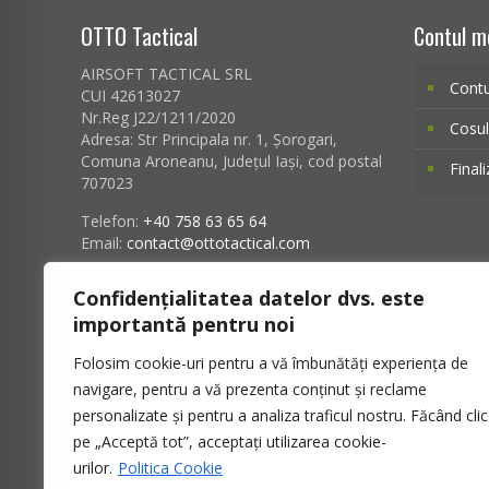
OTTO Tactical
Contul m
AIRSOFT TACTICAL SRL
Cont
CUI 42613027
Nr.Reg J22/1211/2020
Cosu
Adresa:
Str Principala nr. 1
, Șorogari,
Comuna Aroneanu, Județul Iași, cod postal
Final
707023
Telefon:
+40 758 63 65 64
Email:
contact@ottotactical.com
Banca: ING Bank
Confidențialitatea datelor dvs. este
EUR: RO90INGB0000999910944189
importantă pentru noi
RON: RO92INGB0000999910370398
Folosim cookie-uri pentru a vă îmbunătăți experiența de
navigare, pentru a vă prezenta conținut și reclame
personalizate și pentru a analiza traficul nostru. Făcând clic
pe „Acceptă tot”, acceptați utilizarea cookie-
urilor.
Politica Cookie