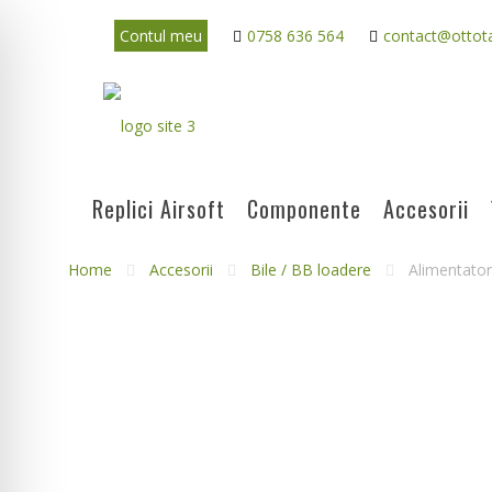
Contul meu
0758 636 564
contact@ottota
Replici Airsoft
Componente
Accesorii
Home
Accesorii
Bile / BB loadere
Alimentator 