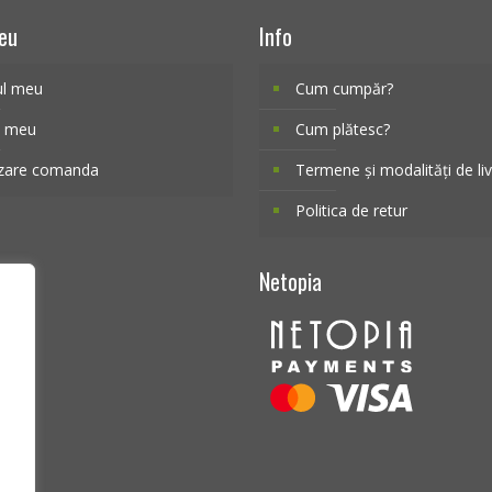
eu
Info
ul meu
Cum cumpăr?
l meu
Cum plătesc?
izare comanda
Termene și modalități de li
Politica de retur
Netopia